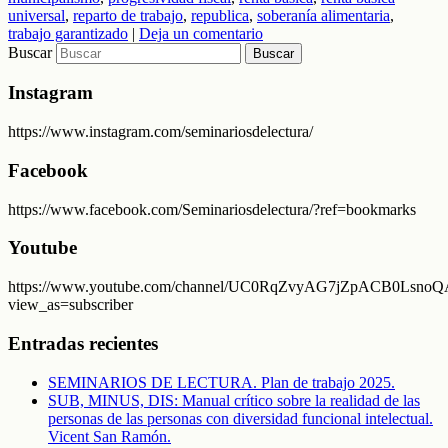
universal
,
reparto de trabajo
,
republica
,
soberanía alimentaria
,
trabajo garantizado
|
Deja un comentario
Buscar
Instagram
https://www.instagram.com/seminariosdelectura/
Facebook
https://www.facebook.com/Seminariosdelectura/?ref=bookmarks
Youtube
https://www.youtube.com/channel/UC0RqZvyAG7jZpACB0LsnoQA
view_as=subscriber
Entradas recientes
SEMINARIOS DE LECTURA. Plan de trabajo 2025.
SUB, MINUS, DIS: Manual crítico sobre la realidad de las
personas de las personas con diversidad funcional intelectual.
Vicent San Ramón.