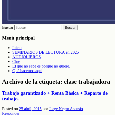
Buscar
Menú principal
Inicio
SEMINARIOS DE LECTURA en 2025
AUDIOLIBROS
Cine
El que no sabe es porque no quiere.
Qué hacemos aquí
Archivo de la etiqueta:
clase trabajadora
Trabajo garantizado + Renta Básica + Reparto de
trabajo.
Posted on
25 abril, 2015
por
Jorge Negro Asensio
Responder