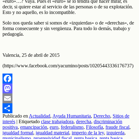
«euro»…? Vaya. Pues el «euro» se lo tendrá que hacer mirar, es
decir, si quiere estar al servicio de las personas o de su explotación.
Esto y no aquello, es lo incompatible.
Solo nos queda saber si somos de «izquierdas» o de «derechas», de
forma consecuente y sin vergüenza. Para todo lo demás, trabajo y
pedagogía.
Valencia, 25 de abril de 2015
(https://www.facebook.com/yacumino/posts/10205443336176737)
Facebook
Mastodon
Email
Publicado en
Actualidad
,
Ayuda Humanitaria
,
Derecho
,
Sitios de
Compartir
interés
|
Etiquetado
clase trabajadora
,
derecha
,
discriminación
positiva
,
emancipación
,
euro
,
federalismo
,
Filosofía
,
fraude fiscal
,
igualdad formal
,
igualdad material
,
imperio de la ley
,
izquierda
,
municipalismo
,
progresividad fiscal
,
renta basica
,
renta basica