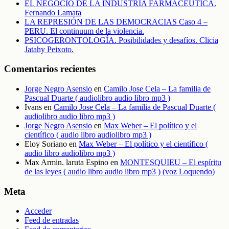
EL NEGOCIO DE LA INDUSTRIA FARMACEUTICA.
Fernando Lamata
LA REPRESIÓN DE LAS DEMOCRACIAS Caso 4 –
PERU. El continuum de la violencia.
PSICOGERONTOLOGÍA. Posibilidades y desafíos. Clicia
Jatahy Peixoto.
Comentarios recientes
Jorge Negro Asensio
en
Camilo Jose Cela – La familia de
Pascual Duarte ( audiolibro audio libro mp3 )
Ivans
en
Camilo Jose Cela – La familia de Pascual Duarte (
audiolibro audio libro mp3 )
Jorge Negro Asensio
en
Max Weber – El político y el
científico ( audio libro audiolibro mp3 )
Eloy Soriano
en
Max Weber – El político y el científico (
audio libro audiolibro mp3 )
Max Armin. laruta Espino
en
MONTESQUIEU – El espíritu
de las leyes ( audio libro audio libro mp3 ) (voz Loquendo)
Meta
Acceder
Feed de entradas