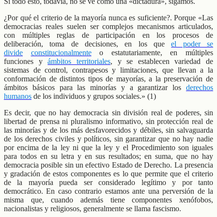
Si todo esto, todavía, no se ve como una «dictadura», sigamos.
¿Por qué el criterio de la mayoría nunca es suficiente?. Porque «Las
democracias reales suelen ser complejos mecanismos articulados,
con múltiples reglas de participación en los procesos de
deliberación, toma de decisiones, en los que
el poder se
divide
constitucionalmente
o estatutariamente, en múltiples
funciones y
ámbitos territoriales
, y se establecen variedad de
sistemas de control, contrapesos y limitaciones, que llevan a la
conformación de distintos tipos de mayorías, a la preservación de
ámbitos básicos para las minorías y a garantizar los
derechos
humanos
de los individuos y grupos sociales.» (1)
Es decir, que no hay democracia sin división real de poderes, sin
libertad de prensa ni pluralismo informativo, sin protección real de
las minorías y de los más desfavorecidos y débiles, sin salvaguarda
de los derechos civiles y políticos, sin garantizar que no hay nadie
por encima de la ley ni que la ley y el Procedimiento son iguales
para todos en su letra y en sus resultados; en suma, que no hay
democracia posible sin un efectivo Estado de Derecho. La presencia
y gradación de estos componentes es lo que permite que el criterio
de la mayoría pueda ser considerado legítimo y por tanto
democrático. En caso contrario estamos ante una perversión de la
misma que, cuando además tiene componentes xenófobos,
nacionalistas y religiosos, generalmente se llama fascismo.