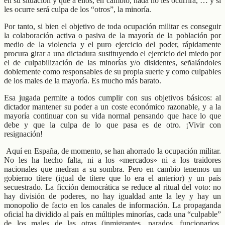
en su situación y que a ellos, en cambio, nada no les ocurrirá, … y si
les ocurre será culpa de los “otros”, la minoría.
Por tanto, si bien el objetivo de toda ocupación militar es conseguir
la colaboración activa o pasiva de la mayoría de la población por
medio de la violencia y el puro ejercicio del poder, rápidamente
procura girar a una dictadura sustituyendo el ejercicio del miedo por
el de culpabilización de las minorías y/o disidentes, señalándoles
doblemente como responsables de su propia suerte y como culpables
de los males de la mayoría. Es mucho más barato.
Esa jugada permite a todos cumplir con sus objetivos básicos: al
dictador mantener su poder a un coste económico razonable, y a la
mayoría continuar con su vida normal pensando que hace lo que
debe y que la culpa de lo que pasa es de otro. ¡Vivir con
resignación!
Aquí en España, de momento, se han ahorrado la ocupación militar.
No les ha hecho falta, ni a los «mercados» ni a los traidores
nacionales que medran a su sombra. Pero en cambio tenemos un
gobierno títere (igual de títere que lo era el anterior) y un país
secuestrado. La ficción democrática se reduce al ritual del voto: no
hay división de poderes, no hay igualdad ante la ley y hay un
monopolio de facto en los canales de información. La propaganda
oficial ha dividido al país en múltiples minorías, cada una “culpable”
de los males de las otras (inmigrantes, parados, funcionarios,