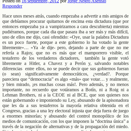
Posted on
16 septiembre, 2012
por
Jorge Negro Asensio
Responder
Hace unos meses atrás, cuando empezaba a advertir a mis amigos de
que debíamos procurar quitarnos de encima esta dictadura (que por
entonces empezaba ya a vampirizarnos a cara descubierta) mientras
pudiéramos, porque cada dia que pasara iba a ser más y más difícil,
uno de ellos me dijo, casi ofendido: «Oye, usar la palabra Dictadura
es un poco fuerte, porque a este gobierno lo ha votado la gente
libremente»… «Ya -le dije- pero, dejando a parte de que no me
refería a Rajoy, que no es más que el mamporrero visible, el
testaferro de los verdaderos dictadores, también la gente votó
libremente a Hitler, a Chavez y a Perón y, salvando notables
diferencias entre ellos, no se puede decir que sus gobiernos fueran
(o sean) significativamente democráticos, ¿verdad?. Porque
pareciera que “democracia” es algo «más» que votar… y realmente,
y bien mirado, ¡es muchas cosas más!. Pero además, y no menos
importante, no recuerdo que votáramos a Botín, ni a Roig ni a
Lehman Brothers, ni a la CEOE ni al BCE, que son quienes nos
están gobernando e imponiendo su Ley, abusando de la apisonadora
que les da a sus testaferros la mayoría relativa obtenida en el
Congreso, gracias a una ley electoral injusta que deja fuera de juego
a enormes minorías; y abusando del control monopólico de los
medios de comunicación, con los que imponen la “doctrina única” a
través de la negación de alternativas y de la propagación del miedo.