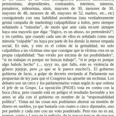
pensionistas, dependientes, contratados, interinos, mineros,
jornaleros, mileuristas, ninis, mayores de 30, menores de 30,
mayores de 48, menores de 48, mayores de 52, madres, etc., etc)
consiguiendo con una habilidad asombrosa (una verdaderamente
genial campaña de marketing) culpapibilizar a todos, pero siempre
señalando a “minorías”, de modo que ante cada recorte siempre
haya una mayoría que diga: “lógico, es un abuso, no pretenderás!”;
y en cambio, que cuando cada uno de ellos es señalado como una
minoría “culpable” no haya por parte de los demás la menor empatía
social. Es más, y esto es el colmo de la genialidad, no solo
culpabiliza a las víctimas sino que consigue que la víctima crea en su
propia culpabilidad: “has vivido por encima de tus posibilidades”,
“si no trabajas es porque no buscas trabajo”, “si te pega es porque
algo habrás hecho” (… uyyy no, que fallo, esto es violencia de
género jejejeje, pero ¿a que se le parece mucho?).. El gobierno
gobierna de facto, a golpe de decreto enviando al Parlamente sus
propuestas de ley para que el Congreso las apruebe sin rechistar. Los
debates son un circo y los parlamentarios votan según lo que ordena
el jefe de su Grupo. La oposición (PSOE) vota en contra con la
boca chica, pero cuando está en peligro el resultado favorable a los
amos se alía con el gobierno en nombre de la “responsabilidad
política”. Vistas asi las cosas nos podríamos ahorrar un montón de
dinero en sueldos, ya que bastaría con cuatro o cinco diputados, uno
por partido y cada uno con un voto ponderado. Pero eso no es asi,
porque, como a Laura en la película, de lo que se trata es de que nos