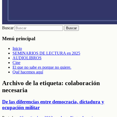
Buscar
Menú principal
Inicio
SEMINARIOS DE LECTURA en 2025
AUDIOLIBROS
Cine
El que no sabe es porque no quiere.
Qué hacemos aquí
Archivo de la etiqueta:
colaboración
necesaria
De las diferencias entre democracia, dictadura y
ocupación militar