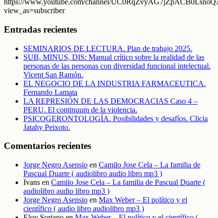
https://www.youtube.com/channel/UC0RqZvyAG7jZpACB0LsnoQA
view_as=subscriber
Entradas recientes
SEMINARIOS DE LECTURA. Plan de trabajo 2025.
SUB, MINUS, DIS: Manual crítico sobre la realidad de las
personas de las personas con diversidad funcional intelectual.
Vicent San Ramón.
EL NEGOCIO DE LA INDUSTRIA FARMACEUTICA.
Fernando Lamata
LA REPRESIÓN DE LAS DEMOCRACIAS Caso 4 –
PERU. El continuum de la violencia.
PSICOGERONTOLOGÍA. Posibilidades y desafíos. Clicia
Jatahy Peixoto.
Comentarios recientes
Jorge Negro Asensio
en
Camilo Jose Cela – La familia de
Pascual Duarte ( audiolibro audio libro mp3 )
Ivans
en
Camilo Jose Cela – La familia de Pascual Duarte (
audiolibro audio libro mp3 )
Jorge Negro Asensio
en
Max Weber – El político y el
científico ( audio libro audiolibro mp3 )
Eloy Soriano
en
Max Weber – El político y el científico (