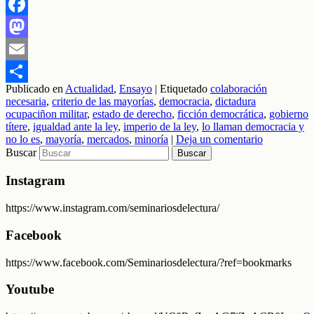
Facebook
Mastodon
Email
Publicado en
Actualidad
,
Ensayo
|
Etiquetado
colaboración
Compartir
necesaria
,
criterio de las mayorías
,
democracia
,
dictadura
ocupaciñon militar
,
estado de derecho
,
ficción democrática
,
gobierno
títere
,
igualdad ante la ley
,
imperio de la ley
,
lo llaman democracia y
no lo es
,
mayoría
,
mercados
,
minoría
|
Deja un comentario
Buscar
Instagram
https://www.instagram.com/seminariosdelectura/
Facebook
https://www.facebook.com/Seminariosdelectura/?ref=bookmarks
Youtube