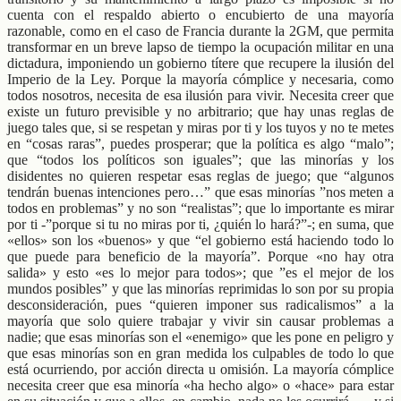
cuenta con el respaldo abierto o encubierto de una mayoría
razonable, como en el caso de Francia durante la 2GM, que permita
transformar en un breve lapso de tiempo la ocupación militar en una
dictadura, imponiendo un gobierno títere que recupere la ilusión del
Imperio de la Ley. Porque la mayoría cómplice y necesaria, como
todos nosotros, necesita de esa ilusión para vivir. Necesita creer que
existe un futuro previsible y no arbitrario; que hay unas reglas de
juego tales que, si se respetan y miras por ti y los tuyos y no te metes
en “cosas raras”, puedes prosperar; que la política es algo “malo”;
que “todos los políticos son iguales”; que las minorías y los
disidentes no quieren respetar esas reglas de juego; que “algunos
tendrán buenas intenciones pero…” que esas minorías ”nos meten a
todos en problemas” y no son “realistas”; que lo importante es mirar
por ti -”porque si tu no miras por ti, ¿quién lo hará?”-; en suma, que
«ellos» son los «buenos» y que “el gobierno está haciendo todo lo
que puede para beneficio de la mayoría”. Porque «no hay otra
salida» y esto «es lo mejor para todos»; que ”es el mejor de los
mundos posibles” y que las minorías reprimidas lo son por su propia
desconsideración, pues “quieren imponer sus radicalismos” a la
mayoría que solo quiere trabajar y vivir sin causar problemas a
nadie; que esas minorías son el «enemigo» que les pone en peligro y
que esas minorías son en gran medida los culpables de todo lo que
está ocurriendo, por acción directa u omisión. La mayoría cómplice
necesita creer que esa minoría «ha hecho algo» o «hace» para estar