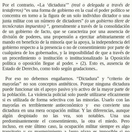
Por el contrario, «La ‘dictadura’”
(real o delegada a través de
testaferros)
“es una forma de gobierno en la cual el poder político se
concentra en torno a la figura de un solo individuo dictador o una
junta militar con un número de dictadores”
(o un gobierno títere de
tecnócratas impuestos)
“, generalmente a través de la consolidación
de un gobierno de facto, que se caracteriza por una ausencia de
división de poderes, una propensión a ejercitar arbitrariamente el
mando en beneficio de la minoría que la apoya, la independencia del
gobierno respecto a la presencia o no de consentimiento por parte de
cualquiera de los gobernados, y la imposibilidad de que a través de
un procedimiento o institución o institucionalizado la Oposición
política o oposición llegue al poder. » (2). Esto es, ausencia de
Estado de Derecho, como todo según gradaciones..
Por eso no debemos engañarnos. “Dictadura” y “criterio de
mayorías” no son conceptos antitéticos. Porque ninguna dictadura
puede funcionar sin el apoyo pasivo y/o activo de la mayor parte de
la población. La violencia policial solo puede utilizarse eficazmente
si es utilizada de forma selectiva con las minorías. Usarlo con las
mayorías es terriblemente antieconómico y eso convierte una
dictadura en una mera ocupación militar. Y las diferencias, aunque
algún despistado no las vea, son notables. Una usa
predominantemente el consentimiento, la otra el miedo. Pero
incluso, en este último caso, la ocupación militar siempre es algo
transitorio y su mantenimiento a largo plazo es imposible si no