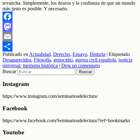
revancha. Simplemente, los deseos y la confianza de que un mundo
más justo es posible. Y necesario.
Facebook
Mastodon
Email
Publicado en
Actualidad
,
Derecho
,
Ensayo
,
Historia
|
Etiquetado
Compartir
Desaparecidos
,
Filosofía
,
genocidio
,
guerra civil española
,
justicia
universal
,
memoria histórica
|
Deja un comentario
Buscar
Instagram
https://www.instagram.com/seminariosdelectura/
Facebook
https://www.facebook.com/Seminariosdelectura/?ref=bookmarks
Youtube