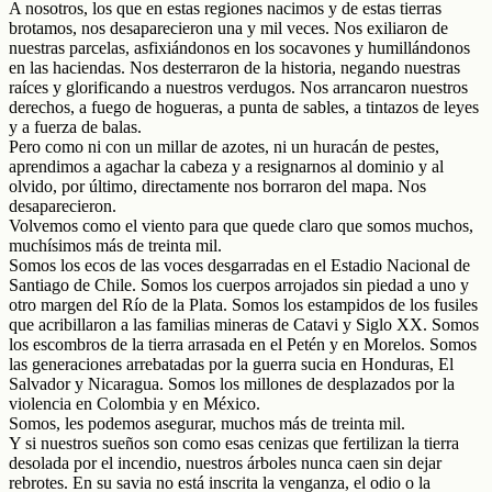
A nosotros, los que en estas regiones nacimos y de estas tierras
brotamos, nos desaparecieron una y mil veces. Nos exiliaron de
nuestras parcelas, asfixiándonos en los socavones y humillándonos
en las haciendas. Nos desterraron de la historia, negando nuestras
raíces y glorificando a nuestros verdugos. Nos arrancaron nuestros
derechos, a fuego de hogueras, a punta de sables, a tintazos de leyes
y a fuerza de balas.
Pero como ni con un millar de azotes, ni un huracán de pestes,
aprendimos a agachar la cabeza y a resignarnos al dominio y al
olvido, por último, directamente nos borraron del mapa. Nos
desaparecieron.
Volvemos como el viento para que quede claro que somos muchos,
muchísimos más de treinta mil.
Somos los ecos de las voces desgarradas en el Estadio Nacional de
Santiago de Chile. Somos los cuerpos arrojados sin piedad a uno y
otro margen del Río de la Plata. Somos los estampidos de los fusiles
que acribillaron a las familias mineras de Catavi y Siglo XX. Somos
los escombros de la tierra arrasada en el Petén y en Morelos. Somos
las generaciones arrebatadas por la guerra sucia en Honduras, El
Salvador y Nicaragua. Somos los millones de desplazados por la
violencia en Colombia y en México.
Somos, les podemos asegurar, muchos más de treinta mil.
Y si nuestros sueños son como esas cenizas que fertilizan la tierra
desolada por el incendio, nuestros árboles nunca caen sin dejar
rebrotes. En su savia no está inscrita la venganza, el odio o la