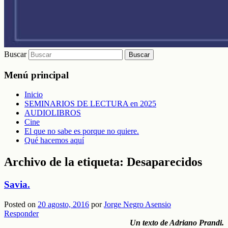
Buscar
Menú principal
Inicio
SEMINARIOS DE LECTURA en 2025
AUDIOLIBROS
Cine
El que no sabe es porque no quiere.
Qué hacemos aquí
Archivo de la etiqueta:
Desaparecidos
Savia.
Posted on
20 agosto, 2016
por
Jorge Negro Asensio
Responder
Un texto de Adriano Prandi.