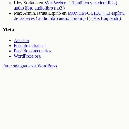
Eloy Soriano
en
Max Weber – El político y el científico (
audio libro audiolibro mp3 )
Max Armin. laruta Espino
en
MONTESQUIEU – El espíritu
de las leyes ( audio libro audio libro mp3 ) (voz Loquendo)
Meta
Acceder
Feed de entradas
Feed de comentarios
WordPress.org
Funciona gracias a WordPress