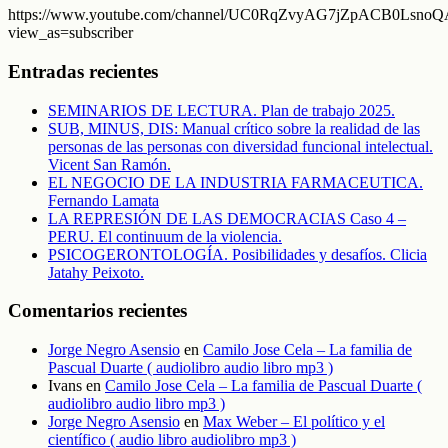
https://www.youtube.com/channel/UC0RqZvyAG7jZpACB0LsnoQA
view_as=subscriber
Entradas recientes
SEMINARIOS DE LECTURA. Plan de trabajo 2025.
SUB, MINUS, DIS: Manual crítico sobre la realidad de las
personas de las personas con diversidad funcional intelectual.
Vicent San Ramón.
EL NEGOCIO DE LA INDUSTRIA FARMACEUTICA.
Fernando Lamata
LA REPRESIÓN DE LAS DEMOCRACIAS Caso 4 –
PERU. El continuum de la violencia.
PSICOGERONTOLOGÍA. Posibilidades y desafíos. Clicia
Jatahy Peixoto.
Comentarios recientes
Jorge Negro Asensio
en
Camilo Jose Cela – La familia de
Pascual Duarte ( audiolibro audio libro mp3 )
Ivans
en
Camilo Jose Cela – La familia de Pascual Duarte (
audiolibro audio libro mp3 )
Jorge Negro Asensio
en
Max Weber – El político y el
científico ( audio libro audiolibro mp3 )