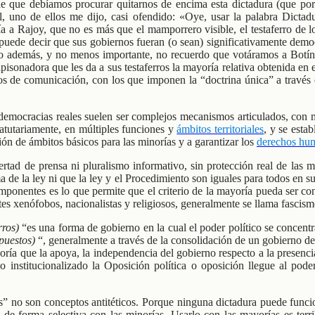
 que debíamos procurar quitarnos de encima esta dictadura (que por
, uno de ellos me dijo, casi ofendido: «Oye, usar la palabra Dictad
a a Rajoy, que no es más que el mamporrero visible, el testaferro de lo
e puede decir que sus gobiernos fueran (o sean) significativamente dem
ro además, y no menos importante, no recuerdo que votáramos a Botín
onadora que les da a sus testaferros la mayoría relativa obtenida en el
 de comunicación, con los que imponen la “doctrina única” a través d
 democracias reales suelen ser complejos mecanismos articulados, con mú
atutariamente, en múltiples funciones y
ámbitos territoriales
, y se esta
ión de ámbitos básicos para las minorías y a garantizar los
derechos hu
ertad de prensa ni pluralismo informativo, sin protección real de las 
ma de la ley ni que la ley y el Procedimiento son iguales para todos en s
ponentes es lo que permite que el criterio de la mayoría pueda ser co
 xenófobos, nacionalistas y religiosos, generalmente se llama fascism
rros)
“es una forma de gobierno en la cual el poder político se concentra
puestos)
“, generalmente a través de la consolidación de un gobierno de 
noría que la apoya, la independencia del gobierno respecto a la presenc
 o institucionalizado la Oposición política o oposición llegue al po
 no son conceptos antitéticos. Porque ninguna dictadura puede funcion
zada de forma selectiva con las minorías. Usarlo con las mayorías es t