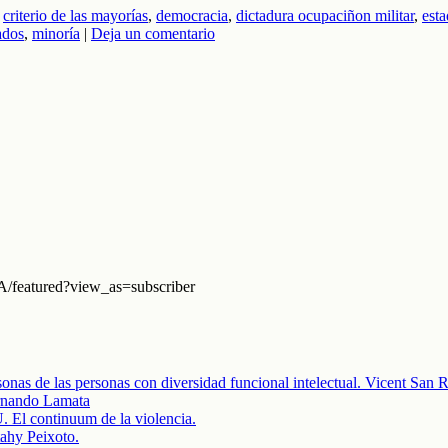
,
criterio de las mayorías
,
democracia
,
dictadura ocupaciñon militar
,
est
ados
,
minoría
|
Deja un comentario
eatured?view_as=subscriber
onas de las personas con diversidad funcional intelectual. Vicent San
ando Lamata
ontinuum de la violencia.
ahy Peixoto.