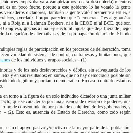
 entonces empezaba ya a vampirizarnos a cara descubierta) mientras
ura es un poco fuerte, porque a este gobierno lo ha votado la gente
s verdaderos dictadores, también la gente votó libremente a Hitler, a
ocráticos, ¿verdad?. Porque pareciera que “democracia” es algo «más»
, ni a Roig ni a Lehman Brothers, ni a la CEOE ni al BCE, que son
 Congreso, gracias a una ley electoral injusta que deja fuera de juego
e la negación de alternativas y de la propagación del miedo. Si todo
ltiples reglas de participación en los procesos de deliberación, toma
blecen variedad de sistemas de control, contrapesos y limitaciones, que
manos
de los individuos y grupos sociales.» (1)
minorías y de los más desfavorecidos y débiles, sin salvaguarda de los
u letra y en sus resultados; en suma, que no hay democracia posible sin
nsiderado legítimo y por tanto democrático. En caso contrario estamos
o.
 en torno a la figura de un solo individuo dictador o una junta militar
facto, que se caracteriza por una ausencia de división de poderes, una
ia o no de consentimiento por parte de cualquiera de los gobernados, y
der. » (2). Esto es, ausencia de Estado de Derecho, como todo según
ar sin el apoyo pasivo y/o activo de la mayor parte de la población.
erriblemente antieconómico y eso convierte una dictadura en una mera