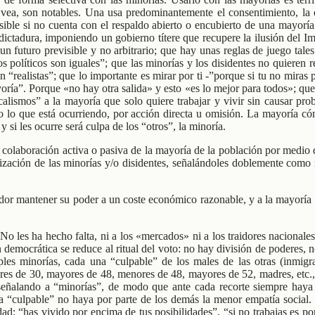
 vea, son notables. Una usa predominantemente el consentimiento, la o
osible si no cuenta con el respaldo abierto o encubierto de una mayor
dictadura, imponiendo un gobierno títere que recupere la ilusión del 
 un futuro previsible y no arbitrario; que hay unas reglas de juego tale
os políticos son iguales”; que las minorías y los disidentes no quieren
realistas”; que lo importante es mirar por ti -”porque si tu no miras p
oría”. Porque «no hay otra salida» y esto «es lo mejor para todos»; que
calismos” a la mayoría que solo quiere trabajar y vivir sin causar pr
o lo que está ocurriendo, por acción directa u omisión. La mayoría c
y si les ocurre será culpa de los “otros”, la minoría.
la colaboración activa o pasiva de la mayoría de la población por medio d
ilización de las minorías y/o disidentes, señalándoles doblemente como
tador mantener su poder a un coste económico razonable, y a la mayorí
o les ha hecho falta, ni a los «mercados» ni a los traidores nacional
ión democrática se reduce al ritual del voto: no hay división de poderes
les minorías, cada una “culpable” de los males de las otras (inmigran
enores de 30, mayores de 48, menores de 48, mayores de 52, madres, et
 señalando a “minorías”, de modo que ante cada recorte siempre haya 
culpable” no haya por parte de los demás la menor empatía social. Es
dad: “has vivido por encima de tus posibilidades”, “si no trabajas es 