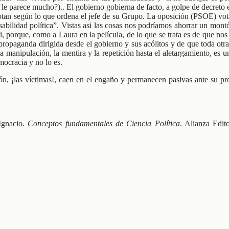
se le parece mucho?).. El gobierno gobierna de facto, a golpe de decret
votan según lo que ordena el jefe de su Grupo. La oposición (PSOE) vota
abilidad política”. Vistas asi las cosas nos podríamos ahorrar un mont
, porque, como a Laura en la película, de lo que se trata es de que nos
opaganda dirigida desde el gobierno y sus acólitos y de que toda otra a
 la manipulación, la mentira y la repetición hasta el aletargamiento,
mocracia y no lo es.
ón, ¡las víctimas!, caen en el engaño y permanecen pasivas ante su pr
 Ignacio.
Conceptos fundamentales de Ciencia Política
. Alianza Edit