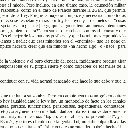
tra el miedo. Pero incluso, en este último caso, la ocupación militar
ía razonable, como en el caso de Francia durante la 2GM, que permita
Imperio de la Ley. Porque la mayoría cómplice y necesaria, como todos
s que, si se respetan y miras por ti y los tuyos y no te metes en “cosas
 respetar esas reglas de juego; que “algunos tendrán buenas intenciones
or ti, ¿quién lo hará?”-; en suma, que «ellos» son los «buenos» y que
 ”es el mejor de los mundos posibles” y que las minorías reprimidas lo
oblemas a nadie; que esas minorías son el «enemigo» que les pone en
ómplice necesita creer que esa minoría «ha hecho algo» o «hace» para
e la violencia y el puro ejercicio del poder, rápidamente procura girar
 responsables de su propia suerte y como culpables de los males de la
a continuar con su vida normal pensando que hace lo que debe y que la
es que medran a su sombra. Pero en cambio tenemos un gobierno títere
, no hay igualdad ante la ley y hay un monopolio de facto en los canales
tes, parados, funcionarios, pensionistas, dependientes, contratados,
c., etc) consiguiendo con una habilidad asombrosa (una verdaderamente
una mayoría que diga: “lógico, es un abuso, no pretenderás!”; y en
 más, y esto es el colmo de la genialidad, no solo culpabiliza a las
porque no buscas trabajo”, “si te pega es porque algo habrás hecho” (…