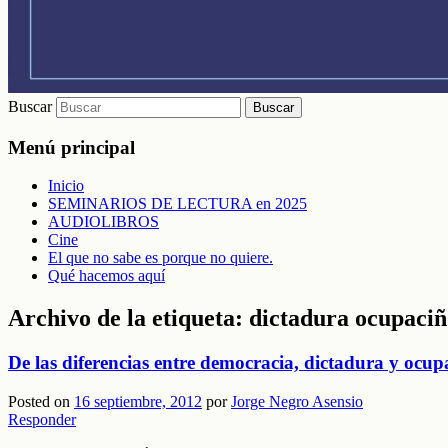
Buscar
Menú principal
Inicio
SEMINARIOS DE LECTURA en 2025
AUDIOLIBROS
Cine
El que no sabe es porque no quiere.
Qué hacemos aquí
Archivo de la etiqueta:
dictadura ocupaciñ
De las diferencias entre democracia, dictadura y ocup
Posted on
16 septiembre, 2012
por
Jorge Negro Asensio
Responder