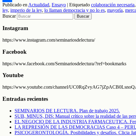
Publicado en
Actualidad
,
Ensayo
|
Etiquetado
colaboración necesaria
Compartir
ley
,
imperio de la ley
,
lo llaman democracia y no lo es
,
mayoría
,
merc
Buscar
Instagram
https://www.instagram.com/seminariosdelectura/
Facebook
https://www.facebook.com/Seminariosdelectura/?ref=bookmarks
Youtube
https://www.youtube.com/channel/UC0RqZvyAG7jZpACB0LsnoQA/f
Entradas recientes
SEMINARIOS DE LECTURA. Plan de trabajo 2025.
SUB, MINUS, DIS: Manual crítico sobre la realidad de las pers
EL NEGOCIO DE LA INDUSTRIA FARMACEUTICA. Fern
LA REPRESIÓN DE LAS DEMOCRACIAS Caso 4 – PERU. El c
PSICOGERONTOLOGÍA. Posibilidades y desafíos. Clicia Jat