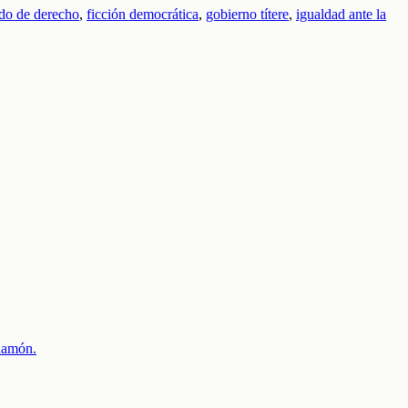
ado de derecho
,
ficción democrática
,
gobierno títere
,
igualdad ante la
 Ramón.