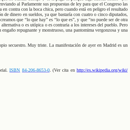
o enviando al Parlamente sus propuestas de ley para que el Congreso las
 en contra con la boca chica, pero cuando está en peligro el resultado
ón de dinero en sueldos, ya que bastaría con cuatro o cinco diputados,
 creamos que “lo que hay” es “lo que es”, y que “no puede ser de otra
lternativa o es utópica o es contraria a los intereses del pueblo. Pero
 es un engaño repugnante y monstruoso, una pantomima vergonzosa y una
opio secuestro. Muy triste. La manifestación de ayer en Madrid es un
orial.
ISBN
84-206-8653-0
. (Ver cita en
http://es.wikipedia.org/wiki/