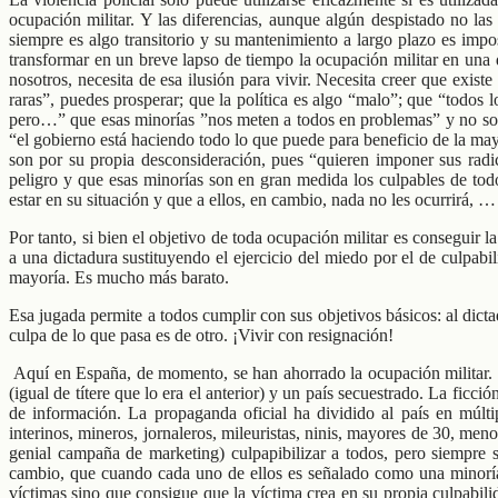
ocupación militar. Y las diferencias, aunque algún despistado no las
siempre es algo transitorio y su mantenimiento a largo plazo es imp
transformar en un breve lapso de tiempo la ocupación militar en una 
nosotros, necesita de esa ilusión para vivir. Necesita creer que existe
raras”, puedes prosperar; que la política es algo “malo”; que “todos l
pero…” que esas minorías ”nos meten a todos en problemas” y no son “
“el gobierno está haciendo todo lo que puede para beneficio de la may
son por su propia desconsideración, pues “quieren imponer sus radi
peligro y que esas minorías son en gran medida los culpables de tod
estar en su situación y que a ellos, en cambio, nada no les ocurrirá, … 
Por tanto, si bien el objetivo de toda ocupación militar es conseguir 
a una dictadura sustituyendo el ejercicio del miedo por el de culpab
mayoría. Es mucho más barato.
Esa jugada permite a todos cumplir con sus objetivos básicos: al dic
culpa de lo que pasa es de otro. ¡Vivir con resignación!
Aquí en España, de momento, se han ahorrado la ocupación militar. N
(igual de títere que lo era el anterior) y un país secuestrado. La ficc
de información. La propaganda oficial ha dividido al país en múltip
interinos, mineros, jornaleros, mileuristas, ninis, mayores de 30, m
genial campaña de marketing) culpapibilizar a todos, pero siempre
cambio, que cuando cada uno de ellos es señalado como una minoría “
víctimas sino que consigue que la víctima crea en su propia culpabili