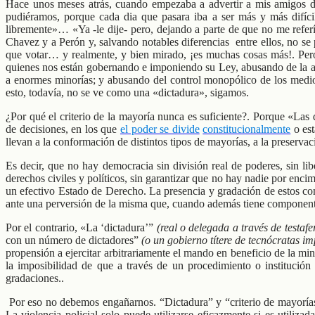
Hace unos meses atrás, cuando empezaba a advertir a mis amigos de
pudiéramos, porque cada dia que pasara iba a ser más y más difícil
libremente»… «Ya -le dije- pero, dejando a parte de que no me referí
Chavez y a Perón y, salvando notables diferencias entre ellos, no s
que votar… y realmente, y bien mirado, ¡es muchas cosas más!. Pe
quienes nos están gobernando e imponiendo su Ley, abusando de la apis
a enormes minorías; y abusando del control monopólico de los medios
esto, todavía, no se ve como una «dictadura», sigamos.
¿Por qué el criterio de la mayoría nunca es suficiente?. Porque «Las
de decisiones, en los que
el poder se divide
constitucionalmente
o est
llevan a la conformación de distintos tipos de mayorías, a la preservac
Es decir, que no hay democracia sin división real de poderes, sin lib
derechos civiles y políticos, sin garantizar que no hay nadie por enci
un efectivo Estado de Derecho. La presencia y gradación de estos com
ante una perversión de la misma que, cuando además tiene componentes
Por el contrario, «La ‘dictadura’”
(real o delegada a través de testafe
con un número de dictadores”
(o un gobierno títere de tecnócratas im
propensión a ejercitar arbitrariamente el mando en beneficio de la mi
la imposibilidad de que a través de un procedimiento o institución
gradaciones..
Por eso no debemos engañarnos. “Dictadura” y “criterio de mayorías”
La violencia policial solo puede utilizarse eficazmente si es utili