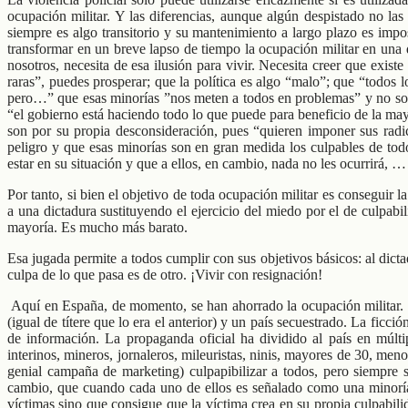
ocupación militar. Y las diferencias, aunque algún despistado no las
siempre es algo transitorio y su mantenimiento a largo plazo es imp
transformar en un breve lapso de tiempo la ocupación militar en una 
nosotros, necesita de esa ilusión para vivir. Necesita creer que existe
raras”, puedes prosperar; que la política es algo “malo”; que “todos l
pero…” que esas minorías ”nos meten a todos en problemas” y no son “
“el gobierno está haciendo todo lo que puede para beneficio de la may
son por su propia desconsideración, pues “quieren imponer sus radi
peligro y que esas minorías son en gran medida los culpables de tod
estar en su situación y que a ellos, en cambio, nada no les ocurrirá, … 
Por tanto, si bien el objetivo de toda ocupación militar es conseguir 
a una dictadura sustituyendo el ejercicio del miedo por el de culpab
mayoría. Es mucho más barato.
Esa jugada permite a todos cumplir con sus objetivos básicos: al dic
culpa de lo que pasa es de otro. ¡Vivir con resignación!
Aquí en España, de momento, se han ahorrado la ocupación militar. N
(igual de títere que lo era el anterior) y un país secuestrado. La ficc
de información. La propaganda oficial ha dividido al país en múltip
interinos, mineros, jornaleros, mileuristas, ninis, mayores de 30, m
genial campaña de marketing) culpapibilizar a todos, pero siempre
cambio, que cuando cada uno de ellos es señalado como una minoría “
víctimas sino que consigue que la víctima crea en su propia culpabili