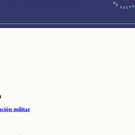
a
ación militar