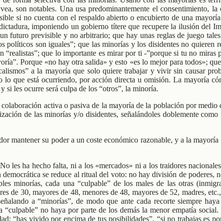
 vea, son notables. Una usa predominantemente el consentimiento, la o
osible si no cuenta con el respaldo abierto o encubierto de una mayor
dictadura, imponiendo un gobierno títere que recupere la ilusión del 
 un futuro previsible y no arbitrario; que hay unas reglas de juego tale
os políticos son iguales”; que las minorías y los disidentes no quieren
realistas”; que lo importante es mirar por ti -”porque si tu no miras p
oría”. Porque «no hay otra salida» y esto «es lo mejor para todos»; que
calismos” a la mayoría que solo quiere trabajar y vivir sin causar pr
o lo que está ocurriendo, por acción directa u omisión. La mayoría c
y si les ocurre será culpa de los “otros”, la minoría.
la colaboración activa o pasiva de la mayoría de la población por medio d
ilización de las minorías y/o disidentes, señalándoles doblemente como
tador mantener su poder a un coste económico razonable, y a la mayorí
o les ha hecho falta, ni a los «mercados» ni a los traidores nacional
ión democrática se reduce al ritual del voto: no hay división de poderes
les minorías, cada una “culpable” de los males de las otras (inmigran
enores de 30, mayores de 48, menores de 48, mayores de 52, madres, et
 señalando a “minorías”, de modo que ante cada recorte siempre haya 
culpable” no haya por parte de los demás la menor empatía social. Es
dad: “has vivido por encima de tus posibilidades”, “si no trabajas es 