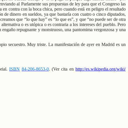
o enviando al Parlamente sus propuestas de ley para que el Congreso las
 en contra con la boca chica, pero cuando está en peligro el resultado
ón de dinero en sueldos, ya que bastaría con cuatro o cinco diputados,
 creamos que “lo que hay” es “lo que es”, y que “no puede ser de otra
lternativa o es utópica o es contraria a los intereses del pueblo. Pero
 es un engaño repugnante y monstruoso, una pantomima vergonzosa y una
opio secuestro. Muy triste. La manifestación de ayer en Madrid es un
orial.
ISBN
84-206-8653-0
. (Ver cita en
http://es.wikipedia.org/wiki/