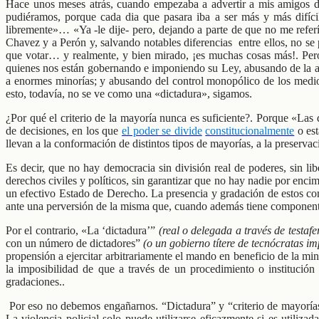
Hace unos meses atrás, cuando empezaba a advertir a mis amigos de
pudiéramos, porque cada dia que pasara iba a ser más y más difícil
libremente»… «Ya -le dije- pero, dejando a parte de que no me referí
Chavez y a Perón y, salvando notables diferencias entre ellos, no s
que votar… y realmente, y bien mirado, ¡es muchas cosas más!. Pe
quienes nos están gobernando e imponiendo su Ley, abusando de la apis
a enormes minorías; y abusando del control monopólico de los medios
esto, todavía, no se ve como una «dictadura», sigamos.
¿Por qué el criterio de la mayoría nunca es suficiente?. Porque «Las
de decisiones, en los que
el poder se divide
constitucionalmente
o est
llevan a la conformación de distintos tipos de mayorías, a la preservac
Es decir, que no hay democracia sin división real de poderes, sin lib
derechos civiles y políticos, sin garantizar que no hay nadie por enci
un efectivo Estado de Derecho. La presencia y gradación de estos com
ante una perversión de la misma que, cuando además tiene componentes
Por el contrario, «La ‘dictadura’”
(real o delegada a través de testafe
con un número de dictadores”
(o un gobierno títere de tecnócratas im
propensión a ejercitar arbitrariamente el mando en beneficio de la mi
la imposibilidad de que a través de un procedimiento o institución
gradaciones..
Por eso no debemos engañarnos. “Dictadura” y “criterio de mayorías”
La violencia policial solo puede utilizarse eficazmente si es utili