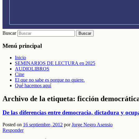
Buscar
Menú principal
Inicio
SEMINARIOS DE LECTURA en 2025
AUDIOLIBROS
Cine
El que no sabe es porque no quiere.
Qué hacemos aquí
Archivo de la etiqueta:
ficción democrátic
De las diferencias entre democracia, dictadura y ocup
Posted on
16 septiembre, 2012
por
Jorge Negro Asensio
Responder