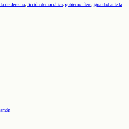
ado de derecho
,
ficción democrática
,
gobierno títere
,
igualdad ante la
 Ramón.