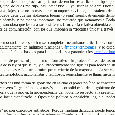
 que debíamos procurar quitarnos de encima esta dictadura (que por
, uno de ellos me dijo, casi ofendido: «Oye, usar la palabra Dictad
a a Rajoy, que no es más que el mamporrero visible, el testaferro de lo
e puede decir que sus gobiernos fueran (o sean) significativamente dem
ro además, y no menos importante, no recuerdo que votáramos a Botín
onadora que les da a sus testaferros la mayoría relativa obtenida en el
 de comunicación, con los que imponen la “doctrina única” a través d
 democracias reales suelen ser complejos mecanismos articulados, con mú
atutariamente, en múltiples funciones y
ámbitos territoriales
, y se esta
ión de ámbitos básicos para las minorías y a garantizar los
derechos hu
ertad de prensa ni pluralismo informativo, sin protección real de las 
ma de la ley ni que la ley y el Procedimiento son iguales para todos en s
ponentes es lo que permite que el criterio de la mayoría pueda ser co
 xenófobos, nacionalistas y religiosos, generalmente se llama fascism
rros)
“es una forma de gobierno en la cual el poder político se concentra
puestos)
“, generalmente a través de la consolidación de un gobierno de 
noría que la apoya, la independencia del gobierno respecto a la presenc
 o institucionalizado la Oposición política o oposición llegue al po
 no son conceptos antitéticos. Porque ninguna dictadura puede funcion
zada de forma selectiva con las minorías. Usarlo con las mayorías es t