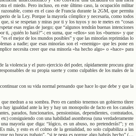
tra el miedo. Pero incluso, en este último caso, la ocupación militar
ía razonable, como en el caso de Francia durante la 2GM, que permita
Imperio de la Ley. Porque la mayoría cómplice y necesaria, como todos
s que, si se respetan y miras por ti y los tuyos y no te metes en “cosas
 respetar esas reglas de juego; que “algunos tendrán buenas intenciones
or ti, ¿quién lo hará?”-; en suma, que «ellos» son los «buenos» y que
 ”es el mejor de los mundos posibles” y que las minorías reprimidas lo
oblemas a nadie; que esas minorías son el «enemigo» que les pone en
ómplice necesita creer que esa minoría «ha hecho algo» o «hace» para
e la violencia y el puro ejercicio del poder, rápidamente procura girar
 responsables de su propia suerte y como culpables de los males de la
a continuar con su vida normal pensando que hace lo que debe y que la
es que medran a su sombra. Pero en cambio tenemos un gobierno títere
, no hay igualdad ante la ley y hay un monopolio de facto en los canales
tes, parados, funcionarios, pensionistas, dependientes, contratados,
c., etc) consiguiendo con una habilidad asombrosa (una verdaderamente
una mayoría que diga: “lógico, es un abuso, no pretenderás!”; y en
 más, y esto es el colmo de la genialidad, no solo culpabiliza a las
porque no buscas trabajo”, “si te pega es porque algo habrás hecho” (…