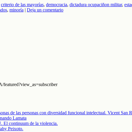
,
criterio de las mayorías
,
democracia
,
dictadura ocupaciñon militar
,
est
ados
,
minoría
|
Deja un comentario
eatured?view_as=subscriber
onas de las personas con diversidad funcional intelectual. Vicent San
ando Lamata
ontinuum de la violencia.
ahy Peixoto.