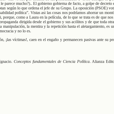
se le parece mucho?).. El gobierno gobierna de facto, a golpe de decret
votan según lo que ordena el jefe de su Grupo. La oposición (PSOE) vota
abilidad política”. Vistas asi las cosas nos podríamos ahorrar un mont
, porque, como a Laura en la película, de lo que se trata es de que nos
opaganda dirigida desde el gobierno y sus acólitos y de que toda otra a
 la manipulación, la mentira y la repetición hasta el aletargamiento,
mocracia y no lo es.
ón, ¡las víctimas!, caen en el engaño y permanecen pasivas ante su pr
 Ignacio.
Conceptos fundamentales de Ciencia Política
. Alianza Edit