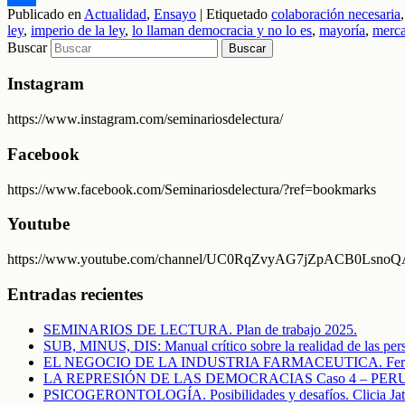
Publicado en
Actualidad
,
Ensayo
|
Etiquetado
colaboración necesaria
Compartir
ley
,
imperio de la ley
,
lo llaman democracia y no lo es
,
mayoría
,
merc
Buscar
Instagram
https://www.instagram.com/seminariosdelectura/
Facebook
https://www.facebook.com/Seminariosdelectura/?ref=bookmarks
Youtube
https://www.youtube.com/channel/UC0RqZvyAG7jZpACB0LsnoQA/f
Entradas recientes
SEMINARIOS DE LECTURA. Plan de trabajo 2025.
SUB, MINUS, DIS: Manual crítico sobre la realidad de las pers
EL NEGOCIO DE LA INDUSTRIA FARMACEUTICA. Fern
LA REPRESIÓN DE LAS DEMOCRACIAS Caso 4 – PERU. El c
PSICOGERONTOLOGÍA. Posibilidades y desafíos. Clicia Jat