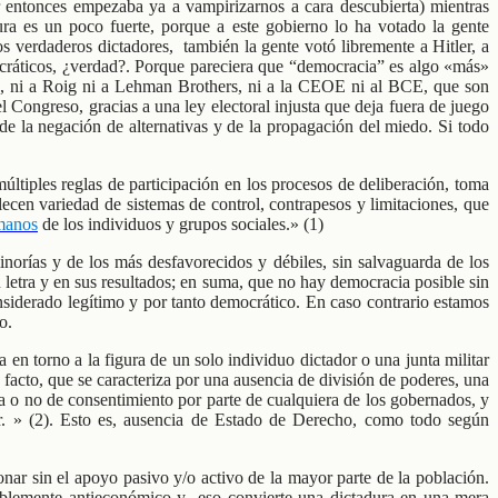
 entonces empezaba ya a vampirizarnos a cara descubierta) mientras
ura es un poco fuerte, porque a este gobierno lo ha votado la gente
s verdaderos dictadores, también la gente votó libremente a Hitler, a
ocráticos, ¿verdad?. Porque pareciera que “democracia” es algo «más»
, ni a Roig ni a Lehman Brothers, ni a la CEOE ni al BCE, que son
 Congreso, gracias a una ley electoral injusta que deja fuera de juego
e la negación de alternativas y de la propagación del miedo. Si todo
ltiples reglas de participación en los procesos de deliberación, toma
blecen variedad de sistemas de control, contrapesos y limitaciones, que
manos
de los individuos y grupos sociales.» (1)
minorías y de los más desfavorecidos y débiles, sin salvaguarda de los
u letra y en sus resultados; en suma, que no hay democracia posible sin
nsiderado legítimo y por tanto democrático. En caso contrario estamos
o.
 en torno a la figura de un solo individuo dictador o una junta militar
facto, que se caracteriza por una ausencia de división de poderes, una
ia o no de consentimiento por parte de cualquiera de los gobernados, y
der. » (2). Esto es, ausencia de Estado de Derecho, como todo según
ar sin el apoyo pasivo y/o activo de la mayor parte de la población.
erriblemente antieconómico y eso convierte una dictadura en una mera