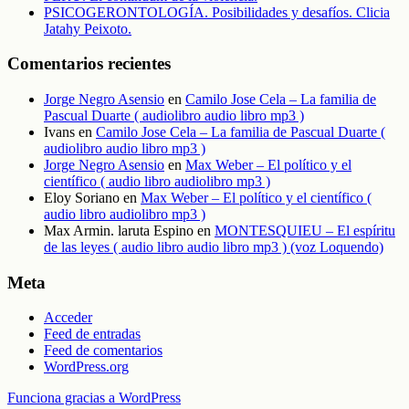
PSICOGERONTOLOGÍA. Posibilidades y desafíos. Clicia
Jatahy Peixoto.
Comentarios recientes
Jorge Negro Asensio
en
Camilo Jose Cela – La familia de
Pascual Duarte ( audiolibro audio libro mp3 )
Ivans
en
Camilo Jose Cela – La familia de Pascual Duarte (
audiolibro audio libro mp3 )
Jorge Negro Asensio
en
Max Weber – El político y el
científico ( audio libro audiolibro mp3 )
Eloy Soriano
en
Max Weber – El político y el científico (
audio libro audiolibro mp3 )
Max Armin. laruta Espino
en
MONTESQUIEU – El espíritu
de las leyes ( audio libro audio libro mp3 ) (voz Loquendo)
Meta
Acceder
Feed de entradas
Feed de comentarios
WordPress.org
Funciona gracias a WordPress