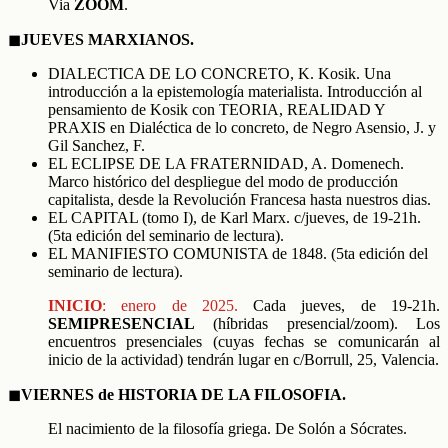
Via
ZOOM
.
◼︎
JUEVES MARXIANOS.
DIALECTICA DE LO CONCRETO, K. Kosik. Una
introducción a la epistemología materialista. Introducción al
pensamiento de Kosik con TEORIA, REALIDAD Y
PRAXIS en Dialéctica de lo concreto, de Negro Asensio, J. y
Gil Sanchez, F.
EL ECLIPSE DE LA FRATERNIDAD, A. Domenech.
Marco histórico del despliegue del modo de producción
capitalista, desde la Revolución Francesa hasta nuestros dias.
EL CAPITAL (tomo I), de Karl Marx. c/jueves, de 19-21h.
(5ta edición del seminario de lectura).
EL MANIFIESTO COMUNISTA de 1848. (5ta edición del
seminario de lectura).
INICIO
:
enero
de 202
5
.
Cada jueves, de 19-21h.
SEMIPRESENCIAL
(híbridas presencial/zoom). Los
encuentros presenciales (cuyas fechas se comunicarán al
inicio de la actividad) tendrán lugar en c/Borrull, 25, Valencia.
◼︎
VIERNES de HISTORIA DE LA FILOSOFIA.
El nacimiento de la filosofía griega. De Solón a Sócrates.