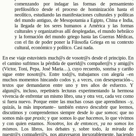
comenzando por indagar las formas de pensamiento
prefilosófico desde el proceso de hominización hasta el
neolítico, estudiando las manifestaciones culturales y políticas
del mundo antiguo, de Mesopotamia a Egipto, China e India,
la llegada de los seres humanos a América y las formas
culturales y organizativas allí desplegadas, el mundo hebráico
y la formación del mundo griego hasta las Guerras Médicas,
con el fin de poder poner la Filosofía Griega en su contexto
cultural, económico y político. Casi nada.
En ese viaje estuvisteis much@s de vosotr@s desde el principio. En
el camino sufrimos la pérdida de querid@s compañer@s y amig@s
(Victor, Toni, Pepa, José Maria…), cuyo recuerdo, sonrisa y cariño
sigue entre nosotr@s. Entre tod@s, trabajamos con alegría –en
muchos momentos hincando codos y, a veces, con desesperación–,
textos que demandaron entre uno y tres años de esfuerzo. Y
algun@s, incluso, repetisteis lecturas experimentando la hermosa
vivencia de enfrentar un mismo libro, una y otra vez, cada vez como
si fuera nuevo. Porque entre las muchas cosas que aprendimos –y,
quizás, la más importante– también estuvo descubrir que leemos,
discutimos y comprendemos siempre desde
lo que somos
; que no
somos más que
praxis;
y que somos
lo que hacemos
, lo que vivimos
y con quien estamos.
Nosotros, los de entonces,
ya no somos los
mismos
. Los libros, los debates y, sobre todo,
la mirada
de
nuestr@s compañer@s, nos atravesaron inexorablemente, haciendo