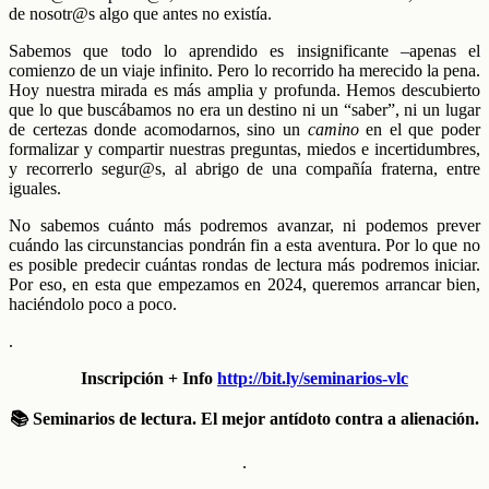
de nosotr@s algo que antes no existía.
S
abemos que todo lo aprendido es insignificante –apenas el
comienzo de un viaje infinito.
Pero
lo recorrido
ha merecido la pena.
H
oy nuestra mirada es más amplia y profunda.
H
emos descubierto
que lo que buscábamos no era un destino ni un “saber”, ni
un
lugar
de certezas
donde
acomodarnos, sino un
camino
en el que poder
formalizar y compartir nuestras preguntas,
miedos
e incertidumbres,
y recorrerlo segur@s, al abrigo de
una
compañía fraterna,
entre
iguales.
No sabemos cuánto más podremos avanzar, ni podemos prever
cuándo las circunstancias pondrán fin a esta aventura. Por lo que no
es posible predecir cuántas rondas de lectura más podremos iniciar.
Por eso, en esta que empezamos en 2024, queremos arrancar bien,
haciéndolo poco a poco.
.
Inscripción + Info
http://bit.ly/seminarios-vlc
📚 Seminarios de lectura. El mejor antídoto contra a alienación.
.