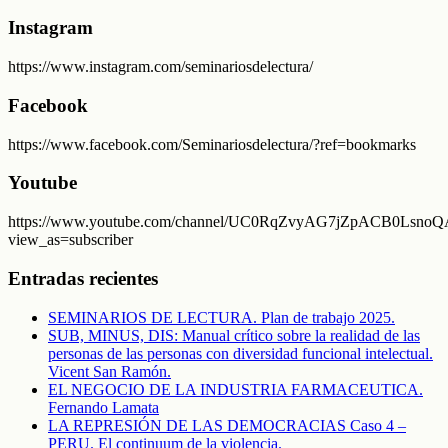
Instagram
https://www.instagram.com/seminariosdelectura/
Facebook
https://www.facebook.com/Seminariosdelectura/?ref=bookmarks
Youtube
https://www.youtube.com/channel/UC0RqZvyAG7jZpACB0LsnoQA
view_as=subscriber
Entradas recientes
SEMINARIOS DE LECTURA. Plan de trabajo 2025.
SUB, MINUS, DIS: Manual crítico sobre la realidad de las
personas de las personas con diversidad funcional intelectual.
Vicent San Ramón.
EL NEGOCIO DE LA INDUSTRIA FARMACEUTICA.
Fernando Lamata
LA REPRESIÓN DE LAS DEMOCRACIAS Caso 4 –
PERU. El continuum de la violencia.