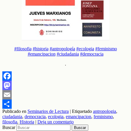
#filosofia
#historia
#antropología
#ecologia
#feminismo
#emancipacion
#ciudadania
#democracia
.
Facebook
Mastodon
Email
Publicado en
Seminarios de Lectura
|
Etiquetado
antropologia
,
Compartir
ciudadania
,
democracia
,
ecologia
,
emancipacion
,
feminismo
,
filosofia
,
Historia
|
Deja un comentario
Buscar