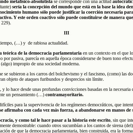
ndo metafísico-absolutista
se corresponde con una actitud
autocráti
tante)
sería la concepción del mundo que está en la base la idea de
onocimiento humano sólo puede justificar la coerción necesaria para 
ctivo. Y este orden coactivo sólo puede constituirse de manera qu
 229).
III
 tiempo, (…) y de rabiosa actualidad.
sa teórica de la democracia parlamentaria
en un contexto en el que lo
 o por pasiva, parecía en aquella época considerarse de buen tono efectu
a (algo) impropio de una sociedad moderna.
ue se subieron a los carros del bolchevismo y el fascismo, (como) las d
n objeto de ataques furibundos y desprecios sin límite.
 y lo hace desde unas profundas convicciones basadas en la necesaria def
 ante un pensamiento (…)
contramayoritario.
e difíciles para la supervivencia de los regímenes democráticos, que in
 se afirmaba con cada vez más fuerza, a abandonarse en manos de si
acia, y como tal le hace pasar a la historia este escrito
, sin que in
lmente demostrable: cuando otros sucumbían a los cantos de sirena (de
iación de que la democracia parlamentaria, bien construida, era la for