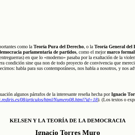
mportantes como la
Teoría Pura del Derecho
, o la
Teoría General del 
democracia parlamentaria de partidos
, como el mejor
marco formal
 entreguerras) en que lo «moderno» pasaba por la exaltación de la violen
ey era condición sine qua non de todo proyecto de convivencia que mer
cirnos: habla para sus contemporáneos, nos habla a nosotros, y nos advi
ación algunos párrafos de la interesante reseña hecha por
Ignacio To
hc.rediris.es/08/articulos/html/Numero08.html?id=18
).
(Los textos o expr
KELSEN Y LA TEORÍA DE LA DEMOCRACIA
Ignacio Torres Muro