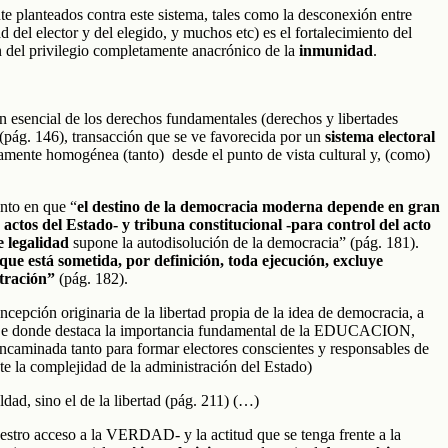
te planteados contra este sistema, tales como la desconexión entre
ad del elector y del elegido, y muchos etc) es el fortalecimiento del
n del privilegio completamente anacrónico de la
inmunidad
.
n esencial de los derechos fundamentales (derechos y libertades
 (pág. 146), transacción que se ve favorecida por un
sistema electoral
vamente homogénea (tanto) desde el punto de vista cultural y, (como)
ento en que “
el destino de la democracia moderna depende en gran
 actos del Estado- y tribuna constitucional -para control del acto
e legalidad
supone la autodisolución de la democracia” (pág. 181).
l que está sometida, por definición, toda ejecución, excluye
stración”
(pág. 182).
cepción originaria de la libertad propia de la idea de democracia, a
te. (De donde destaca la importancia fundamental de la EDUCACION,
ncaminada tanto para formar electores conscientes y responsables de
nte la complejidad de la administración del Estado)
dad, sino el de la libertad (pág. 211) (…)
stro acceso a la VERDAD- y la actitud que se tenga frente a la