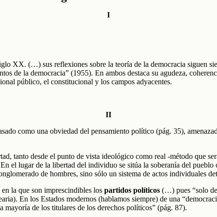
I
 siglo XX. (…) sus reflexiones sobre la teoría de la democracia siguen
tos de la democracia” (1955). En ambos destaca su agudeza, coherencia 
cional público, el constitucional y los campos adyacentes.
II
pasado como una obviedad del pensamiento político (pág. 35), amenazad(
rtad, tanto desde el punto de vista ideológico como real -método que será 
 En el lugar de la libertad del individuo se sitúa la soberanía del pueb
conglomerado de hombres, sino sólo un sistema de actos individuales det
 en la que son imprescindibles los
partidos políticos
(…) pues “solo des
earia). En los Estados modernos (hablamos siempre) de una “democracia 
 mayoría de los titulares de los derechos políticos” (pág. 87).