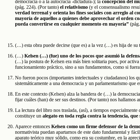
democracia o a la autocracia -dictadura-); la
concepción del mu
(pág. 224). (Por tanto)
el relativismo
(y el consensualismo resul
verdad terrenal y orienta los fines sociales con arreglo al c
mayoría de aquellos a quienes debe aprovechar el orden coa
pueda convertirse en cualquier momento en mayoría”
(pág.
(…) esta obra puede decirse (que es) a la vez (…) es hija de su
(…)
Kelsen (…) (fue) uno de los pocos que asumió la defen
(…) la postura de Kelsen era más bien solitaria pues, por activa
funcionamiento práctico, sino a sus fundamentos, como si fuer
No fueron pocos (importantes intelectuales y ciudadanos) los q
sistemáticamente a una democracia y un parlamentarismo que era
En este contexto (Kelsen) alza la bandera de (…) la democracia,
fijar cuáles (han) de ser sus destinos. (Por tanto) nos hallamos
La lectura del libro nos traslada, (así), a tiempos especialment
constituye un
alegato en toda regla contra la tendencia, que
Aparece entonces
Kelsen como un firme defensor de la democr
normativista puedan apartarnos de este dato fundamental y fáci
aparato teórico muy sólido, como era su costumbre, en la aprec