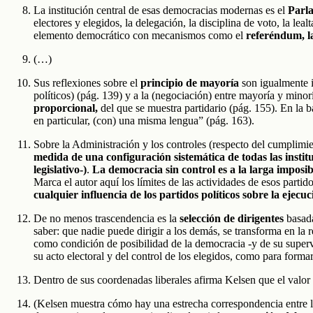
La institución central de esas democracias modernas es el
Parl
electores y elegidos, la delegación, la disciplina de voto, la lea
elemento democrático con mecanismos como el
referéndum, l
(…)
Sus reflexiones sobre el
principio de mayoría
son igualmente i
políticos) (pág. 139) y a la (negociación) entre mayoría y mino
proporcional,
del que se muestra partidario (pág. 155). En la 
en particular, (con) una misma lengua” (pág. 163).
Sobre la Administración y los controles (respecto del cumplimie
medida de una configuración sistemática de todas las institu
legislativo-)
.
La democracia sin control es a la larga imposib
Marca el autor aquí los límites de las actividades de esos parti
cualquier influencia de los partidos políticos sobre la ejecu
De no menos trascendencia es la
selección de dirigentes
basada
saber: que nadie puede dirigir a los demás, se transforma en l
como condición de posibilidad de la democracia -y de su super
su acto electoral y del control de los elegidos, como para forma
Dentro de sus coordenadas liberales afirma Kelsen que el valor 
(Kelsen muestra cómo hay una estrecha correspondencia entre l