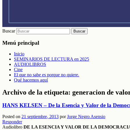
Buscar
Menú principal
Inicio
SEMINARIOS DE LECTURA en 2025
AUDIOLIBROS
Cine
El que no sabe es porque no quiere.
Qué hacemos aquí
Archivo de la etiqueta:
generacion de valo
HANS KELSEN – De la Esencia y Valor de la Democra
Posted on
21 septiembre, 2013
por
Jorge Negro Asensio
Responder
Audiolibro
DE LA ESENCIA Y VALOR DE LA DEMOCRACI