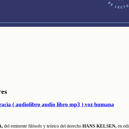
res
cia ( audiolibro audio libro mp3 ) voz humana
A,
del eminente filósofo y teórico del derecho
HANS KELSEN,
en edi