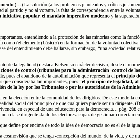
amento
(…) La solución (a los problemas planteados y críticas justamen
ltad al partido y no al votante, la falta de correspondencia entre la volunt
a iniciativa popular, el mandato imperativo moderno
y la superació
mportantes, entendiendo a la protección de las minorías como la funció
ría como (el elemento) básic(o) en la formación de la voluntad colectiva
base del entendimiento debe hallarse, sin embargo, “una sociedad relati
nto de la legalidad) destaca Kelsen su carácter decisivo, desde el mom
ciones de control (tribunales para la administración -control de los
le,
pues el abandono de la autolimitación que representa el
principio d
dos que consideraba tan importantes, pues
“el principio de legalidad, a
ción de la ley por los Tribunales o por las autoridades de la Admini
 en la elección entre la comunidad de los dirigidos. De este modo la con
a realidad social del principio de que cualquiera puede ser un dirigen
vivencia, en especial de una educación para la democracia… pág. 208 e
r una clase dirigente -la de los electores- capaz de gestionar correctame
que define por encima de todo la idea de democracia no es el de la igual
a cosmovisión que se tenga -concepción del mundo, de la vida, y de nue