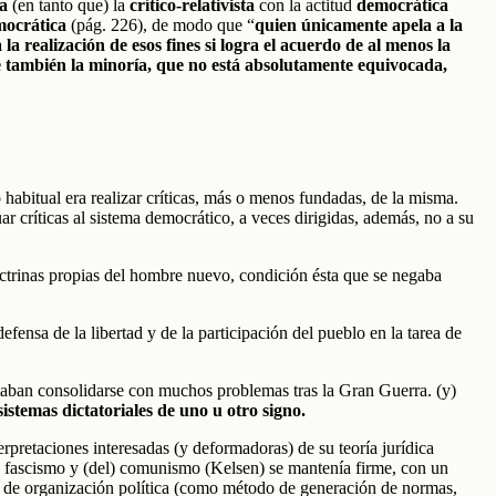
ca
(en tanto que) la
crítico-relativista
con la actitud
democrática
mocrática
(pág. 226), de modo que “
quien únicamente apela a la
la realización de esos fines si logra el acuerdo de al menos la
e también la minoría, que no está absolutamente equivocada,
 habitual era realizar críticas, más o menos fundadas, de la misma.
ar críticas al sistema democrático, a veces dirigidas, además, no a su
octrinas propias del hombre nuevo, condición ésta que se negaba
ensa de la libertad y de la participación del pueblo en la tarea de
tentaban consolidarse con muchos problemas tras la Gran Guerra. (y)
stemas dictatoriales de uno u otro signo.
terpretaciones interesadas (y deformadoras) de su teoría jurídica
l) fascismo y (del) comunismo (Kelsen) se mantenía firme, con un
ma de organización política (como método de generación de normas,