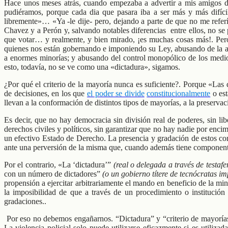
Hace unos meses atrás, cuando empezaba a advertir a mis amigos de
pudiéramos, porque cada dia que pasara iba a ser más y más difícil
libremente»… «Ya -le dije- pero, dejando a parte de que no me referí
Chavez y a Perón y, salvando notables diferencias entre ellos, no s
que votar… y realmente, y bien mirado, ¡es muchas cosas más!. Pe
quienes nos están gobernando e imponiendo su Ley, abusando de la apis
a enormes minorías; y abusando del control monopólico de los medios
esto, todavía, no se ve como una «dictadura», sigamos.
¿Por qué el criterio de la mayoría nunca es suficiente?. Porque «Las
de decisiones, en los que
el poder se divide
constitucionalmente
o est
llevan a la conformación de distintos tipos de mayorías, a la preservac
Es decir, que no hay democracia sin división real de poderes, sin lib
derechos civiles y políticos, sin garantizar que no hay nadie por enci
un efectivo Estado de Derecho. La presencia y gradación de estos com
ante una perversión de la misma que, cuando además tiene componentes
Por el contrario, «La ‘dictadura’”
(real o delegada a través de testafe
con un número de dictadores”
(o un gobierno títere de tecnócratas im
propensión a ejercitar arbitrariamente el mando en beneficio de la mi
la imposibilidad de que a través de un procedimiento o institución
gradaciones..
Por eso no debemos engañarnos. “Dictadura” y “criterio de mayorías”
La violencia policial solo puede utilizarse eficazmente si es utili