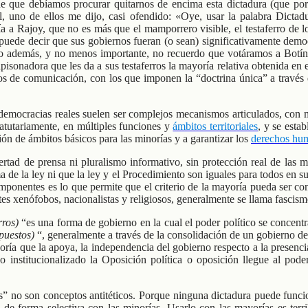
 que debíamos procurar quitarnos de encima esta dictadura (que por
, uno de ellos me dijo, casi ofendido: «Oye, usar la palabra Dictad
a a Rajoy, que no es más que el mamporrero visible, el testaferro de lo
e puede decir que sus gobiernos fueran (o sean) significativamente dem
ro además, y no menos importante, no recuerdo que votáramos a Botín
onadora que les da a sus testaferros la mayoría relativa obtenida en el
 de comunicación, con los que imponen la “doctrina única” a través d
 democracias reales suelen ser complejos mecanismos articulados, con mú
atutariamente, en múltiples funciones y
ámbitos territoriales
, y se esta
ión de ámbitos básicos para las minorías y a garantizar los
derechos hu
ertad de prensa ni pluralismo informativo, sin protección real de las 
ma de la ley ni que la ley y el Procedimiento son iguales para todos en s
ponentes es lo que permite que el criterio de la mayoría pueda ser co
 xenófobos, nacionalistas y religiosos, generalmente se llama fascism
rros)
“es una forma de gobierno en la cual el poder político se concentra
puestos)
“, generalmente a través de la consolidación de un gobierno de 
noría que la apoya, la independencia del gobierno respecto a la presenc
 o institucionalizado la Oposición política o oposición llegue al po
 no son conceptos antitéticos. Porque ninguna dictadura puede funcion
zada de forma selectiva con las minorías. Usarlo con las mayorías es t