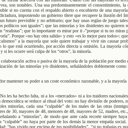
 vea, son notables. Una usa predominantemente el consentimiento, la o
osible si no cuenta con el respaldo abierto o encubierto de una mayor
dictadura, imponiendo un gobierno títere que recupere la ilusión del 
 un futuro previsible y no arbitrario; que hay unas reglas de juego tale
os políticos son iguales”; que las minorías y los disidentes no quieren
realistas”; que lo importante es mirar por ti -”porque si tu no miras p
oría”. Porque «no hay otra salida» y esto «es lo mejor para todos»; que
calismos” a la mayoría que solo quiere trabajar y vivir sin causar pr
o lo que está ocurriendo, por acción directa u omisión. La mayoría c
y si les ocurre será culpa de los “otros”, la minoría.
la colaboración activa o pasiva de la mayoría de la población por medio d
ilización de las minorías y/o disidentes, señalándoles doblemente como
tador mantener su poder a un coste económico razonable, y a la mayorí
o les ha hecho falta, ni a los «mercados» ni a los traidores nacional
ión democrática se reduce al ritual del voto: no hay división de poderes
les minorías, cada una “culpable” de los males de las otras (inmigran
enores de 30, mayores de 48, menores de 48, mayores de 52, madres, et
 señalando a “minorías”, de modo que ante cada recorte siempre haya 
culpable” no haya por parte de los demás la menor empatía social. Es
dad: “has vivido por encima de tus posibilidades”, “si no trabajas es 