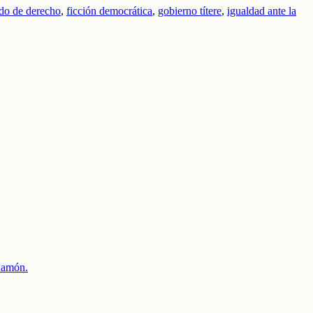
ado de derecho
,
ficción democrática
,
gobierno títere
,
igualdad ante la
 Ramón.