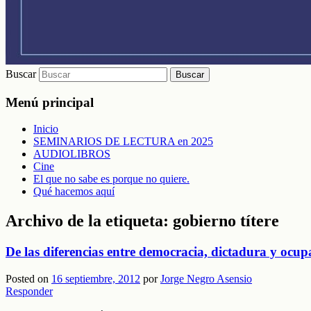
Buscar
Menú principal
Inicio
SEMINARIOS DE LECTURA en 2025
AUDIOLIBROS
Cine
El que no sabe es porque no quiere.
Qué hacemos aquí
Archivo de la etiqueta:
gobierno títere
De las diferencias entre democracia, dictadura y ocup
Posted on
16 septiembre, 2012
por
Jorge Negro Asensio
Responder