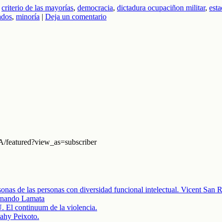
,
criterio de las mayorías
,
democracia
,
dictadura ocupaciñon militar
,
est
ados
,
minoría
|
Deja un comentario
eatured?view_as=subscriber
onas de las personas con diversidad funcional intelectual. Vicent San
ando Lamata
ontinuum de la violencia.
ahy Peixoto.