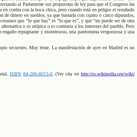
o enviando al Parlamente sus propuestas de ley para que el Congreso las
 en contra con la boca chica, pero cuando está en peligro el resultado
ón de dinero en sueldos, ya que bastaría con cuatro o cinco diputados,
 creamos que “lo que hay” es “lo que es”, y que “no puede ser de otra
lternativa o es utópica o es contraria a los intereses del pueblo. Pero
 es un engaño repugnante y monstruoso, una pantomima vergonzosa y una
opio secuestro. Muy triste. La manifestación de ayer en Madrid es un
orial.
ISBN
84-206-8653-0
. (Ver cita en
http://es.wikipedia.org/wiki/