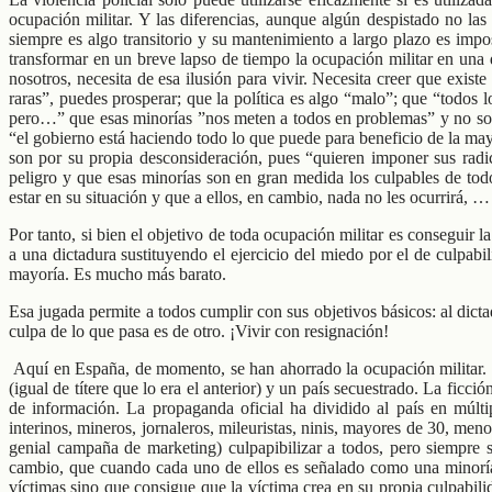
ocupación militar. Y las diferencias, aunque algún despistado no las
siempre es algo transitorio y su mantenimiento a largo plazo es imp
transformar en un breve lapso de tiempo la ocupación militar en una 
nosotros, necesita de esa ilusión para vivir. Necesita creer que existe
raras”, puedes prosperar; que la política es algo “malo”; que “todos l
pero…” que esas minorías ”nos meten a todos en problemas” y no son “
“el gobierno está haciendo todo lo que puede para beneficio de la may
son por su propia desconsideración, pues “quieren imponer sus radi
peligro y que esas minorías son en gran medida los culpables de tod
estar en su situación y que a ellos, en cambio, nada no les ocurrirá, … 
Por tanto, si bien el objetivo de toda ocupación militar es conseguir 
a una dictadura sustituyendo el ejercicio del miedo por el de culpab
mayoría. Es mucho más barato.
Esa jugada permite a todos cumplir con sus objetivos básicos: al dic
culpa de lo que pasa es de otro. ¡Vivir con resignación!
Aquí en España, de momento, se han ahorrado la ocupación militar. N
(igual de títere que lo era el anterior) y un país secuestrado. La ficc
de información. La propaganda oficial ha dividido al país en múltip
interinos, mineros, jornaleros, mileuristas, ninis, mayores de 30, m
genial campaña de marketing) culpapibilizar a todos, pero siempre
cambio, que cuando cada uno de ellos es señalado como una minoría “
víctimas sino que consigue que la víctima crea en su propia culpabili