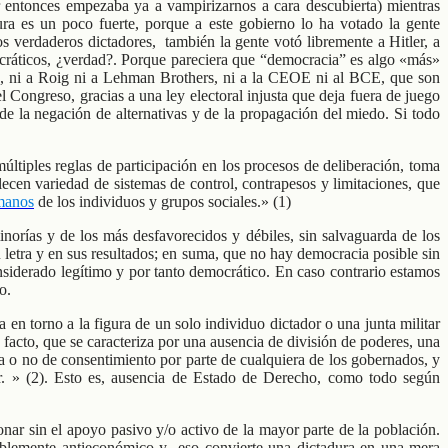
 entonces empezaba ya a vampirizarnos a cara descubierta) mientras
ura es un poco fuerte, porque a este gobierno lo ha votado la gente
s verdaderos dictadores, también la gente votó libremente a Hitler, a
ocráticos, ¿verdad?. Porque pareciera que “democracia” es algo «más»
, ni a Roig ni a Lehman Brothers, ni a la CEOE ni al BCE, que son
 Congreso, gracias a una ley electoral injusta que deja fuera de juego
e la negación de alternativas y de la propagación del miedo. Si todo
ltiples reglas de participación en los procesos de deliberación, toma
blecen variedad de sistemas de control, contrapesos y limitaciones, que
manos
de los individuos y grupos sociales.» (1)
minorías y de los más desfavorecidos y débiles, sin salvaguarda de los
u letra y en sus resultados; en suma, que no hay democracia posible sin
nsiderado legítimo y por tanto democrático. En caso contrario estamos
o.
 en torno a la figura de un solo individuo dictador o una junta militar
facto, que se caracteriza por una ausencia de división de poderes, una
ia o no de consentimiento por parte de cualquiera de los gobernados, y
der. » (2). Esto es, ausencia de Estado de Derecho, como todo según
ar sin el apoyo pasivo y/o activo de la mayor parte de la población.
erriblemente antieconómico y eso convierte una dictadura en una mera