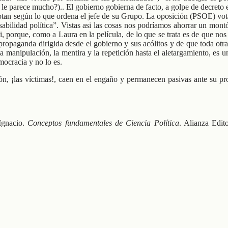
se le parece mucho?).. El gobierno gobierna de facto, a golpe de decret
votan según lo que ordena el jefe de su Grupo. La oposición (PSOE) vota
abilidad política”. Vistas asi las cosas nos podríamos ahorrar un mont
, porque, como a Laura en la película, de lo que se trata es de que nos
opaganda dirigida desde el gobierno y sus acólitos y de que toda otra a
 la manipulación, la mentira y la repetición hasta el aletargamiento,
mocracia y no lo es.
ón, ¡las víctimas!, caen en el engaño y permanecen pasivas ante su pr
 Ignacio.
Conceptos fundamentales de Ciencia Política
. Alianza Edit