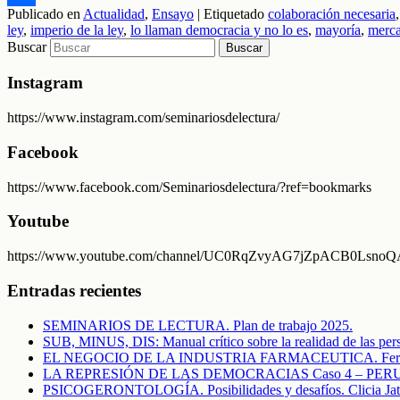
Publicado en
Actualidad
,
Ensayo
|
Etiquetado
colaboración necesaria
Compartir
ley
,
imperio de la ley
,
lo llaman democracia y no lo es
,
mayoría
,
merc
Buscar
Instagram
https://www.instagram.com/seminariosdelectura/
Facebook
https://www.facebook.com/Seminariosdelectura/?ref=bookmarks
Youtube
https://www.youtube.com/channel/UC0RqZvyAG7jZpACB0LsnoQA/f
Entradas recientes
SEMINARIOS DE LECTURA. Plan de trabajo 2025.
SUB, MINUS, DIS: Manual crítico sobre la realidad de las pers
EL NEGOCIO DE LA INDUSTRIA FARMACEUTICA. Fern
LA REPRESIÓN DE LAS DEMOCRACIAS Caso 4 – PERU. El c
PSICOGERONTOLOGÍA. Posibilidades y desafíos. Clicia Jat