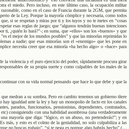
tra el miedo. Pero incluso, en este último caso, la ocupación militar
ía razonable, como en el caso de Francia durante la 2GM, que permita
Imperio de la Ley. Porque la mayoría cómplice y necesaria, como todos
s que, si se respetan y miras por ti y los tuyos y no te metes en “cosas
 respetar esas reglas de juego; que “algunos tendrán buenas intenciones
or ti, ¿quién lo hará?”-; en suma, que «ellos» son los «buenos» y que
 ”es el mejor de los mundos posibles” y que las minorías reprimidas lo
oblemas a nadie; que esas minorías son el «enemigo» que les pone en
ómplice necesita creer que esa minoría «ha hecho algo» o «hace» para
e la violencia y el puro ejercicio del poder, rápidamente procura girar
 responsables de su propia suerte y como culpables de los males de la
a continuar con su vida normal pensando que hace lo que debe y que la
es que medran a su sombra. Pero en cambio tenemos un gobierno títere
, no hay igualdad ante la ley y hay un monopolio de facto en los canales
tes, parados, funcionarios, pensionistas, dependientes, contratados,
c., etc) consiguiendo con una habilidad asombrosa (una verdaderamente
una mayoría que diga: “lógico, es un abuso, no pretenderás!”; y en
 más, y esto es el colmo de la genialidad, no solo culpabiliza a las
porque no buscas trabajo”, “si te pega es porque algo habrás hecho” (…