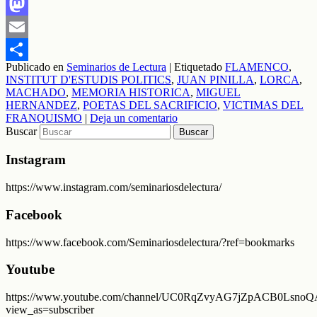
Facebook
Mastodon
Email
Publicado en
Seminarios de Lectura
|
Etiquetado
FLAMENCO
,
Compartir
INSTITUT D'ESTUDIS POLITICS
,
JUAN PINILLA
,
LORCA
,
MACHADO
,
MEMORIA HISTORICA
,
MIGUEL
HERNANDEZ
,
POETAS DEL SACRIFICIO
,
VICTIMAS DEL
FRANQUISMO
|
Deja un comentario
Buscar
Instagram
https://www.instagram.com/seminariosdelectura/
Facebook
https://www.facebook.com/Seminariosdelectura/?ref=bookmarks
Youtube
https://www.youtube.com/channel/UC0RqZvyAG7jZpACB0LsnoQA
view_as=subscriber