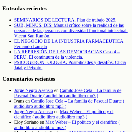
Entradas recientes
SEMINARIOS DE LECTURA. Plan de trabajo 2025.
SUB, MINUS, DIS: Manual crítico sobre la realidad de las
personas de las personas con diversidad funcional intelectual.
Vicent San Ramón.
EL NEGOCIO DE LA INDUSTRIA FARMACEUTICA.
Fernando Lamata
LA REPRESIÓN DE LAS DEMOCRACIAS Caso 4 –
PERU. El continuum de la violencia.
PSICOGERONTOLOGÍA. Posibilidades y desafíos. Clicia
Jatahy Peixoto.
Comentarios recientes
Jorge Negro Asensio
en
Camilo Jose Cela – La familia de
Pascual Duarte ( audiolibro audio libro mp3 )
Ivans
en
Camilo Jose Cela – La familia de Pascual Duarte (
audiolibro audio libro mp3 )
Jorge Negro Asensio
en
Max Weber – El político y el
científico ( audio libro audiolibro mp3 )
Eloy Soriano
en
Max Weber – El político y el científico (
audio libro audiolibro mp3 )