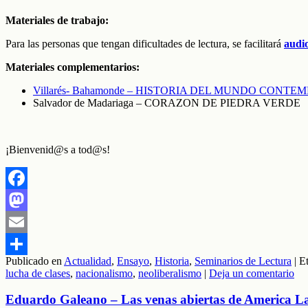
Materiales de trabajo:
Para las personas que tengan dificultades de lectura, se facilitará
audi
Materiales complementarios:
Villarés- Bahamonde – HISTORIA DEL MUNDO CONTEM
Salvador de Madariaga – CORAZON DE PIEDRA VERDE
¡Bienvenid@s a tod@s!
Facebook
Mastodon
Email
Publicado en
Actualidad
,
Ensayo
,
Historia
,
Seminarios de Lectura
|
E
Compartir
lucha de clases
,
nacionalismo
,
neoliberalismo
|
Deja un comentario
Eduardo Galeano – Las venas abiertas de America Lat