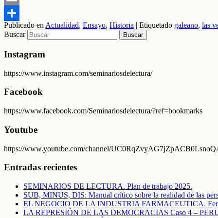
Email
Publicado en
Actualidad
,
Ensayo
,
Historia
|
Etiquetado
galeano
,
las v
Compartir
Buscar
Instagram
https://www.instagram.com/seminariosdelectura/
Facebook
https://www.facebook.com/Seminariosdelectura/?ref=bookmarks
Youtube
https://www.youtube.com/channel/UC0RqZvyAG7jZpACB0LsnoQA/f
Entradas recientes
SEMINARIOS DE LECTURA. Plan de trabajo 2025.
SUB, MINUS, DIS: Manual crítico sobre la realidad de las pers
EL NEGOCIO DE LA INDUSTRIA FARMACEUTICA. Fern
LA REPRESIÓN DE LAS DEMOCRACIAS Caso 4 – PERU. El c