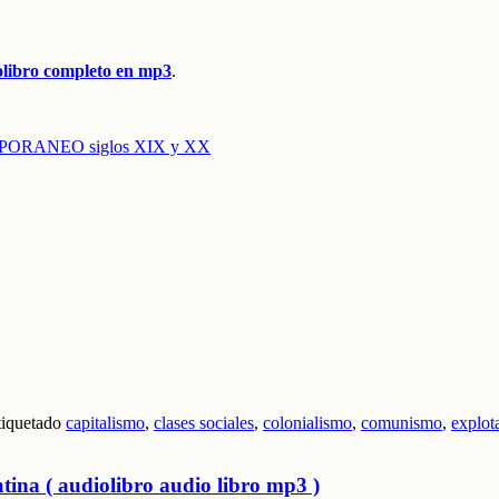
olibro completo en mp3
.
PORANEO siglos XIX y XX
tiquetado
capitalismo
,
clases sociales
,
colonialismo
,
comunismo
,
explot
ina ( audiolibro audio libro mp3 )