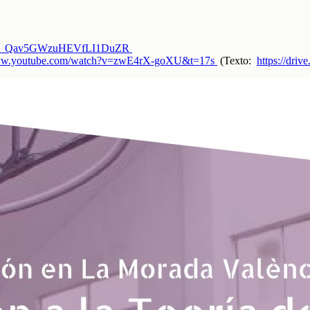
ZdcJH_Qav5GWzuHEVfLI1DuZR
www.youtube.com/watch?v=zwE4rX-goXU&t=17s
(Texto:
https://dr