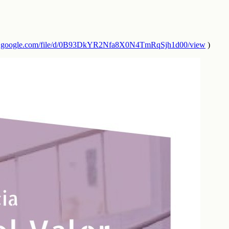
ive.google.com/file/d/0B93DkYR2Nfa8X0N4TmRqSjh1d00/view
)