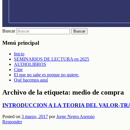
Buscar
Menú principal
Inicio
SEMINARIOS DE LECTURA en 2025
AUDIOLIBROS
Cine
El que no sabe es porque no quiere.
Qué hacemos aquí
Archivo de la etiqueta:
medio de compra
INTRODUCCION A LA TEORIA DEL VALOR-TR
Posted on
3 marzo, 2017
por
Jorge Negro Asensio
Responder