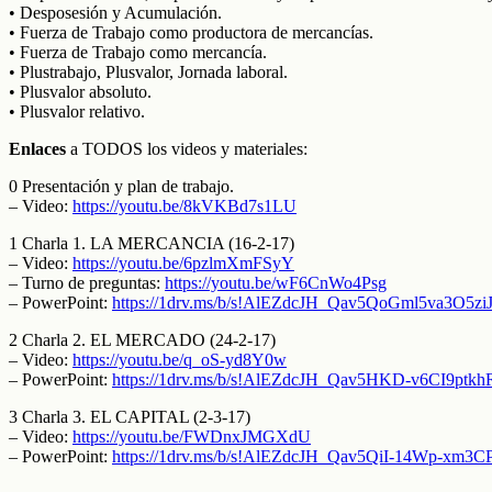
• Desposesión y Acumulación.
• Fuerza de Trabajo como productora de mercancías.
• Fuerza de Trabajo como mercancía.
• Plustrabajo, Plusvalor, Jornada laboral.
• Plusvalor absoluto.
• Plusvalor relativo.
Enlaces
a TODOS los videos y materiales:
0 Presentación y plan de trabajo.
– Video:
https://youtu.be/8kVKBd7s1LU
1 Charla 1. LA MERCANCIA (16-2-17)
– Video:
https://youtu.be/6pzlmXmFSyY
– Turno de preguntas:
https://youtu.be/wF6CnWo4Psg
– PowerPoint:
https://1drv.ms/b/s!AlEZdcJH_Qav5QoGml5va3O5zi
2 Charla 2. EL MERCADO (24-2-17)
– Video:
https://youtu.be/q_oS-yd8Y0w
– PowerPoint:
https://1drv.ms/b/s!AlEZdcJH_Qav5HKD-v6CI9ptkh
3 Charla 3. EL CAPITAL (2-3-17)
– Video:
https://youtu.be/FWDnxJMGXdU
– PowerPoint:
https://1drv.ms/b/s!AlEZdcJH_Qav5QiI-14Wp-xm3CP