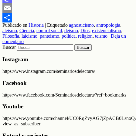
Mastodon
Email
Publicado en
Historia
|
Etiquetado
agnosticismo
,
antropologia
,
Compartir
ateismo
,
Ciencia
,
control social
,
deismo
,
Dios
,
existencialismo
,
Filosofía
,
laicismo
,
panteismo
,
política
,
religion
,
teismo
|
Deja un
comentario
Buscar
Instagram
https://www.instagram.com/seminariosdelectura/
Facebook
https://www.facebook.com/Seminariosdelectura/?ref=bookmarks
Youtube
https://www.youtube.com/channel/UC0RqZvyAG7jZpACB0LsnoQA
view_as=subscriber
Entradas recientes