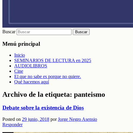
Buscar
Menú principal
Inicio
SEMINARIOS DE LECTURA en 2025
AUDIOLIBROS
Cine
El que no sabe es porque no quiere.
Qué hacemos aquí
Archivo de la etiqueta:
panteismo
Debate sobre la existencia de Dios
Posted on
29 junio, 2018
por
Jorge Negro Asensio
Responder