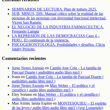
SEMINARIOS DE LECTURA. Plan de trabajo 2025.
SUB, MINUS, DIS: Manual crítico sobre la realidad de las
personas de las personas con diversidad funcional intelectual.
Vicent San Ramón.
EL NEGOCIO DE LA INDUSTRIA FARMACEUTICA.
Fernando Lamata
LA REPRESIÓN DE LAS DEMOCRACIAS Caso 4 –
PERU. El continuum de la violencia.
PSICOGERONTOLOGÍA. Posibilidades y desafíos. Clicia
Jatahy Peixoto.
Comentarios recientes
Jorge Negro Asensio
en
Camilo Jose Cela – La familia de
Pascual Duarte ( audiolibro audio libro mp3 )
Ivans
en
Camilo Jose Cela – La familia de Pascual Duarte (
audiolibro audio libro mp3 )
Jorge Negro Asensio
en
Max Weber – El político y el
científico ( audio libro audiolibro mp3 )
Eloy Soriano
en
Max Weber – El político y el científico (
audio libro audiolibro mp3 )
Max Armin. laruta Espino
en
MONTESQUIEU – El espíritu
de las leyes ( audio libro audio libro mp3 ) (voz Loquendo)