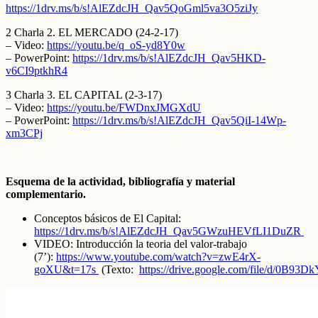
https://1drv.ms/b/s!AlEZdcJH_Qav5QoGml5va3O5ziJy
2 Charla 2. EL MERCADO (24-2-17)
– Video:
https://youtu.be/q_oS-yd8Y0w
– PowerPoint:
https://1drv.ms/b/s!AlEZdcJH_Qav5HKD-
v6CI9ptkhR4
3 Charla 3. EL CAPITAL (2-3-17)
– Video:
https://youtu.be/FWDnxJMGXdU
– PowerPoint:
https://1drv.ms/b/s!AlEZdcJH_Qav5QiI-14Wp-
xm3CPj
Esquema de la actividad, bibliografía y material
complementario.
Conceptos básicos de El Capital:
https://1drv.ms/b/s!AlEZdcJH_Qav5GWzuHEVfLI1DuZR
VIDEO: Introducción la teoria del valor-trabajo
(7’):
https://www.youtube.com/watch?v=zwE4rX-
goXU&t=17s
(Texto:
https://drive.google.com/file/d/0B