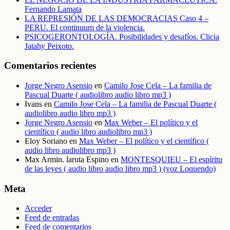
Fernando Lamata
LA REPRESIÓN DE LAS DEMOCRACIAS Caso 4 –
PERU. El continuum de la violencia.
PSICOGERONTOLOGÍA. Posibilidades y desafíos. Clicia
Jatahy Peixoto.
Comentarios recientes
Jorge Negro Asensio
en
Camilo Jose Cela – La familia de
Pascual Duarte ( audiolibro audio libro mp3 )
Ivans
en
Camilo Jose Cela – La familia de Pascual Duarte (
audiolibro audio libro mp3 )
Jorge Negro Asensio
en
Max Weber – El político y el
científico ( audio libro audiolibro mp3 )
Eloy Soriano
en
Max Weber – El político y el científico (
audio libro audiolibro mp3 )
Max Armin. laruta Espino
en
MONTESQUIEU – El espíritu
de las leyes ( audio libro audio libro mp3 ) (voz Loquendo)
Meta
Acceder
Feed de entradas
Feed de comentarios