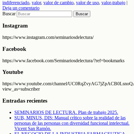
indiferenciado
,
valor
,
valor de cambio
,
valor de uso
,
valor-trabajo
|
Deja un comentario
Buscar
Instagram
https://www.instagram.com/seminariosdelectura/
Facebook
https://www.facebook.com/Seminariosdelectura/?ref=bookmarks
Youtube
https://www.youtube.com/channel/UC0RqZvyAG7jZpACB0LsnoQA
view_as=subscriber
Entradas recientes
SEMINARIOS DE LECTURA. Plan de trabajo 2025.
SUB, MINUS, DIS: Manual crítico sobre la realidad de las
personas de las personas con diversidad funcional intelectual.
Vicent San Ramón.
EL NEGOCIO DE LA INDUSTRIA FARMACEUTICA.