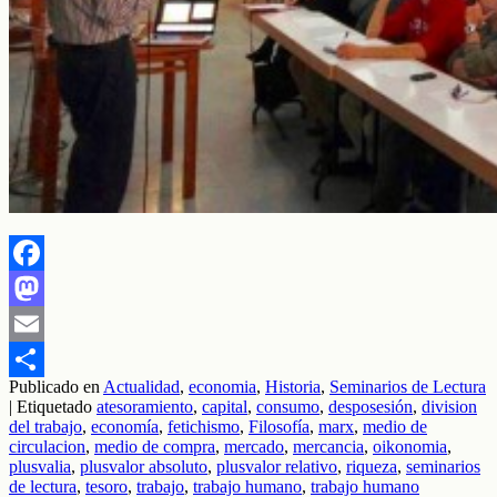
Facebook
Mastodon
Email
Publicado en
Actualidad
,
economia
,
Historia
,
Seminarios de Lectura
Compartir
|
Etiquetado
atesoramiento
,
capital
,
consumo
,
desposesión
,
division
del trabajo
,
economía
,
fetichismo
,
Filosofía
,
marx
,
medio de
circulacion
,
medio de compra
,
mercado
,
mercancia
,
oikonomia
,
plusvalia
,
plusvalor absoluto
,
plusvalor relativo
,
riqueza
,
seminarios
de lectura
,
tesoro
,
trabajo
,
trabajo humano
,
trabajo humano