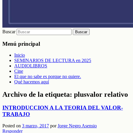
Buscar
Menú principal
Inicio
SEMINARIOS DE LECTURA en 2025
AUDIOLIBROS
Cine
El que no sabe es porque no quiere.
Qué hacemos aquí
Archivo de la etiqueta:
plusvalor relativo
INTRODUCCION A LA TEORIA DEL VALOR-
TRABAJO
Posted on
3 marzo, 2017
por
Jorge Negro Asensio
Responder