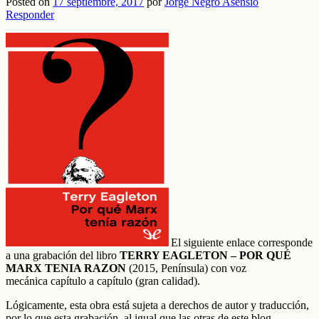
Posted on
17 septiembre, 2017
por
Jorge Negro Asensio
Responder
El siguiente enlace corresponde
a una grabación del libro
TERRY EAGLETON – POR QUÉ
MARX TENIA RAZON
(2015, Península) con voz
mecánica capítulo a capítulo (gran calidad).
Lógicamente, esta obra está sujeta a derechos de autor y traducción,
por lo que esta grabación, al igual que las otras de este blog,