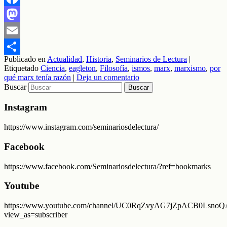
Facebook
Mastodon
Email
Publicado en
Actualidad
,
Historia
,
Seminarios de Lectura
|
Compartir
Etiquetado
Ciencia
,
eagleton
,
Filosofía
,
ismos
,
marx
,
marxismo
,
por
qué marx tenía razón
|
Deja un comentario
Buscar
Instagram
https://www.instagram.com/seminariosdelectura/
Facebook
https://www.facebook.com/Seminariosdelectura/?ref=bookmarks
Youtube
https://www.youtube.com/channel/UC0RqZvyAG7jZpACB0LsnoQA
view_as=subscriber