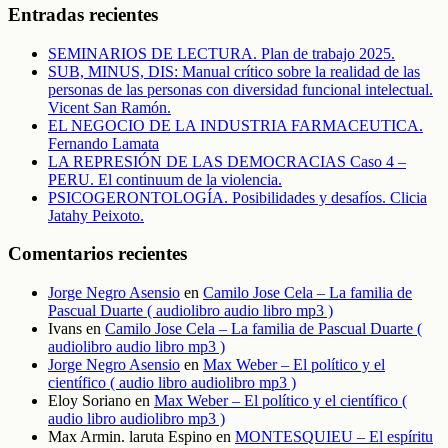
Entradas recientes
SEMINARIOS DE LECTURA. Plan de trabajo 2025.
SUB, MINUS, DIS: Manual crítico sobre la realidad de las
personas de las personas con diversidad funcional intelectual.
Vicent San Ramón.
EL NEGOCIO DE LA INDUSTRIA FARMACEUTICA.
Fernando Lamata
LA REPRESIÓN DE LAS DEMOCRACIAS Caso 4 –
PERU. El continuum de la violencia.
PSICOGERONTOLOGÍA. Posibilidades y desafíos. Clicia
Jatahy Peixoto.
Comentarios recientes
Jorge Negro Asensio
en
Camilo Jose Cela – La familia de
Pascual Duarte ( audiolibro audio libro mp3 )
Ivans
en
Camilo Jose Cela – La familia de Pascual Duarte (
audiolibro audio libro mp3 )
Jorge Negro Asensio
en
Max Weber – El político y el
científico ( audio libro audiolibro mp3 )
Eloy Soriano
en
Max Weber – El político y el científico (
audio libro audiolibro mp3 )
Max Armin. laruta Espino
en
MONTESQUIEU – El espíritu