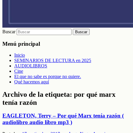
Buscar
Menú principal
Inicio
SEMINARIOS DE LECTURA en 2025
AUDIOLIBROS
Cine
El que no sabe es porque no quiere.
Qué hacemos aquí
Archivo de la etiqueta:
por qué marx
tenía razón
EAGLETON, Terry – Por qué Marx tenía razón (
audiolibro audio libro mp3 )