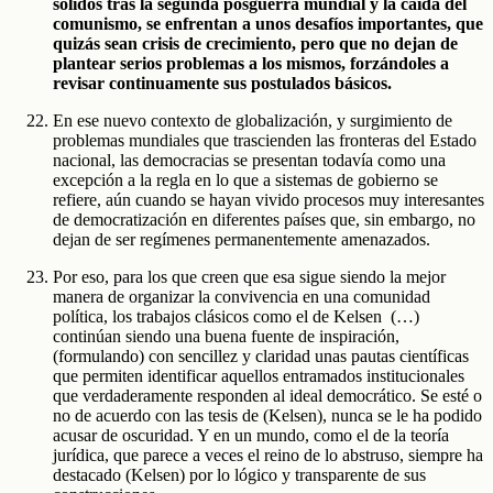
sólidos tras la segunda posguerra mundial y la caída del
comunismo, se enfrentan a unos desafíos importantes, que
quizás sean crisis de crecimiento, pero que no dejan de
plantear serios problemas a los mismos, forzándoles a
revisar continuamente sus postulados básicos.
En ese nuevo contexto de globalización, y surgimiento de
problemas mundiales que trascienden las fronteras del Estado
nacional, las democracias se presentan todavía como una
excepción a la regla en lo que a sistemas de gobierno se
refiere, aún cuando se hayan vivido procesos muy interesantes
de democratización en diferentes países que, sin embargo, no
dejan de ser regímenes permanentemente amenazados.
Por eso, para los que creen que esa sigue siendo la mejor
manera de organizar la convivencia en una comunidad
política, los trabajos clásicos como el de Kelsen (…)
continúan siendo una buena fuente de inspiración,
(formulando) con sencillez y claridad unas pautas científicas
que permiten identificar aquellos entramados institucionales
que verdaderamente responden al ideal democrático. Se esté o
no de acuerdo con las tesis de (Kelsen), nunca se le ha podido
acusar de oscuridad. Y en un mundo, como el de la teoría
jurídica, que parece a veces el reino de lo abstruso, siempre ha
destacado (Kelsen) por lo lógico y transparente de sus