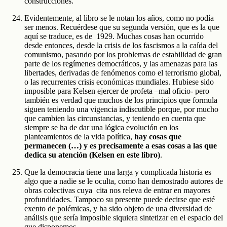
construcciones.
Evidentemente, al libro se le notan los años, como no podía
ser menos. Recuérdese que su segunda versión, que es la que
aquí se traduce, es de 1929. Muchas cosas han ocurrido
desde entonces, desde la crisis de los fascismos a la caída del
comunismo, pasando por los problemas de estabilidad de gran
parte de los regímenes democráticos, y las amenazas para las
libertades, derivadas de fenómenos como el terrorismo global,
o las recurrentes crisis económicas mundiales. Hubiese sido
imposible para Kelsen ejercer de profeta –mal oficio- pero
también es verdad que muchos de los principios que formula
siguen teniendo una vigencia indiscutible porque, por mucho
que cambien las circunstancias, y teniendo en cuenta que
siempre se ha de dar una lógica evolución en los
planteamientos de la vida política,
hay cosas que
permanecen (…) y es precisamente a esas cosas a las que
dedica su atención (Kelsen en este libro)
.
Que la democracia tiene una larga y complicada historia es
algo que a nadie se le oculta, como han demostrado autores de
obras colectivas cuya cita nos releva de entrar en mayores
profundidades. Tampoco su presente puede decirse que esté
exento de polémicas, y ha sido objeto de una diversidad de
análisis que sería imposible siquiera sintetizar en el espacio del
que disponemos.