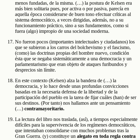
menos fundadas, de la misma. (…) la postura de Kelsen era
más bien solitaria pues, por activa o por pasiva, parecía en
aquella época considerarse de buen tono efectuar críticas al
sistema democrático, a veces dirigidas, además, no a su
funcionamiento práctico, sino a sus fundamentos, como si
fuera (algo) impropio de una sociedad moderna.
No fueron pocos (importantes intelectuales y ciudadanos) los
que se subieron a los carros del bolchevismo y el fascismo,
(como) las doctrinas propias del hombre nuevo, condición
ésta que se negaba sistemáticamente a una democracia y un
parlamentarismo que eran objeto de ataques furibundos y
desprecios sin límite.
En este contexto (Kelsen) alza la bandera de (…) la
democracia, y lo hace desde unas profundas convicciones
basadas en la necesaria defensa de la libertad y de la
participación del pueblo en la tarea de fijar cuáles (han) de ser
sus destinos. (Por tanto) nos hallamos ante un pensamiento
(…)
contramayoritario.
La lectura del libro nos traslada, (así), a tiempos especialmente
difíciles para la supervivencia de los regímenes democráticos,
que intentaban consolidarse con muchos problemas tras la
Gran Guerra. (y) constituye un
alegato en toda regla contra