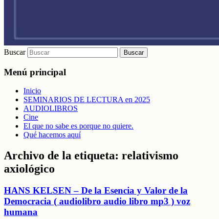
Buscar
Menú principal
Inicio
SEMINARIOS DE LECTURA en 2025
AUDIOLIBROS
Cine
El que no sabe es porque no quiere.
Qué hacemos aquí
Archivo de la etiqueta:
relativismo
axiológico
HANS KELSEN – De la Esencia y Valor de la
Democracia ( audiolibro audio libro mp3 ) voz
humana