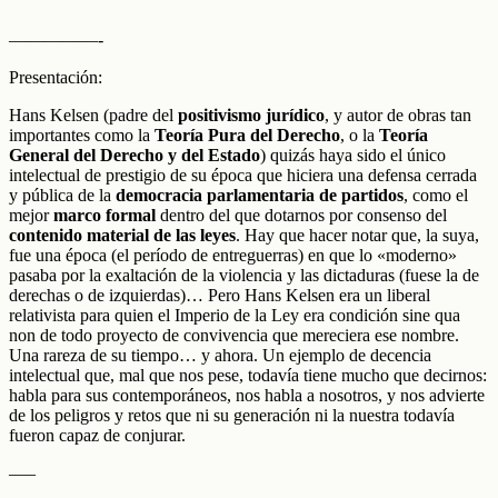
—————-
Presentación:
Hans Kelsen (padre del
positivismo jurídico
, y autor de obras tan
importantes como la
Teoría Pura del Derecho
, o la
Teoría
General del Derecho y del Estado
) quizás haya sido el único
intelectual de prestigio de su época que hiciera una defensa cerrada
y pública de la
democracia parlamentaria de partidos
, como el
mejor
marco formal
dentro del que dotarnos por consenso del
contenido material de las leyes
. Hay que hacer notar que, la suya,
fue una época (el período de entreguerras) en que lo «moderno»
pasaba por la exaltación de la violencia y las dictaduras (fuese la de
derechas o de izquierdas)… Pero Hans Kelsen era un liberal
relativista para quien el Imperio de la Ley era condición sine qua
non de todo proyecto de convivencia que mereciera ese nombre.
Una rareza de su tiempo… y ahora. Un ejemplo de decencia
intelectual que, mal que nos pese, todavía tiene mucho que decirnos:
habla para sus contemporáneos, nos habla a nosotros, y nos advierte
de los peligros y retos que ni su generación ni la nuestra todavía
fueron capaz de conjurar.
—–