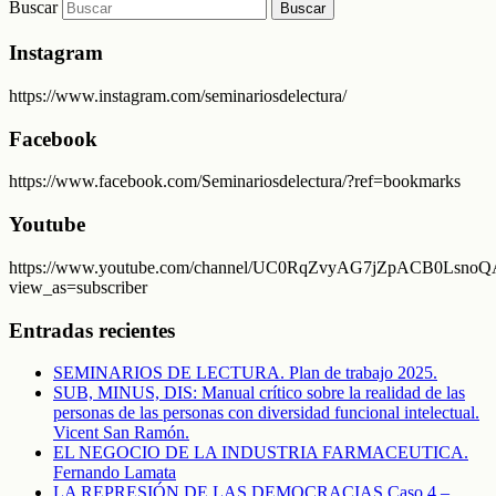
Buscar
Instagram
https://www.instagram.com/seminariosdelectura/
Facebook
https://www.facebook.com/Seminariosdelectura/?ref=bookmarks
Youtube
https://www.youtube.com/channel/UC0RqZvyAG7jZpACB0LsnoQA
view_as=subscriber
Entradas recientes
SEMINARIOS DE LECTURA. Plan de trabajo 2025.
SUB, MINUS, DIS: Manual crítico sobre la realidad de las
personas de las personas con diversidad funcional intelectual.
Vicent San Ramón.
EL NEGOCIO DE LA INDUSTRIA FARMACEUTICA.
Fernando Lamata
LA REPRESIÓN DE LAS DEMOCRACIAS Caso 4 –