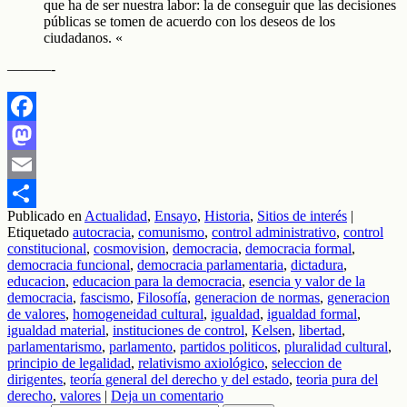
que ha de ser nuestra labor: la de conseguir que las decisiones
públicas se tomen de acuerdo con los deseos de los
ciudadanos. «
———-
Facebook
Mastodon
Email
Publicado en
Actualidad
,
Ensayo
,
Historia
,
Sitios de interés
|
Compartir
Etiquetado
autocracia
,
comunismo
,
control administrativo
,
control
constitucional
,
cosmovision
,
democracia
,
democracia formal
,
democracia funcional
,
democracia parlamentaria
,
dictadura
,
educacion
,
educacion para la democracia
,
esencia y valor de la
democracia
,
fascismo
,
Filosofía
,
generacion de normas
,
generacion
de valores
,
homogeneidad cultural
,
igualdad
,
igualdad formal
,
igualdad material
,
instituciones de control
,
Kelsen
,
libertad
,
parlamentarismo
,
parlamento
,
partidos politicos
,
pluralidad cultural
,
principio de legalidad
,
relativismo axiológico
,
seleccion de
dirigentes
,
teoría general del derecho y del estado
,
teoria pura del
derecho
,
valores
|
Deja un comentario