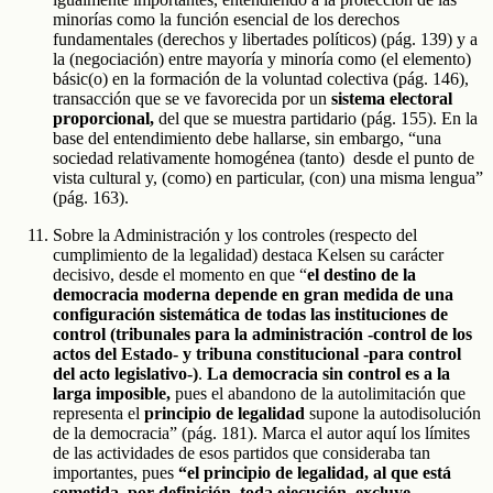
minorías como la función esencial de los derechos
fundamentales (derechos y libertades políticos) (pág. 139) y a
la (negociación) entre mayoría y minoría como (el elemento)
básic(o) en la formación de la voluntad colectiva (pág. 146),
transacción que se ve favorecida por un
sistema electoral
proporcional,
del que se muestra partidario (pág. 155). En la
base del entendimiento debe hallarse, sin embargo, “una
sociedad relativamente homogénea (tanto) desde el punto de
vista cultural y, (como) en particular, (con) una misma lengua”
(pág. 163).
Sobre la Administración y los controles (respecto del
cumplimiento de la legalidad) destaca Kelsen su carácter
decisivo, desde el momento en que “
el destino de la
democracia moderna depende en gran medida de una
configuración sistemática de todas las instituciones de
control (tribunales para la administración -control de los
actos del Estado- y tribuna constitucional -para control
del acto legislativo-)
.
La democracia sin control es a la
larga imposible,
pues el abandono de la autolimitación que
representa el
principio de legalidad
supone la autodisolución
de la democracia” (pág. 181). Marca el autor aquí los límites
de las actividades de esos partidos que consideraba tan
importantes, pues
“el principio de legalidad, al que está
sometida, por definición, toda ejecución, excluye