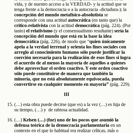
vida, y de nuestro acceso a la VERDAD- y la actitud que se
tenga frente a la democracia o a la autocracia -dictadura-); la
concepción del mundo metafísico-absolutista
se
corresponde con una actitud
autocrática
(en tanto que) la
crítico-relativista
con la actitud
democrática
(pág. 224). (Por
tanto)
el relativismo
(y el consensualismo resultante)
sería la
concepción del mundo que está en la base la idea
democrática
(pág. 226), de modo que “
quien únicamente
apela a la verdad terrenal y orienta los fines sociales con
arreglo al conocimiento humano sólo puede justificar la
coerción necesaria para la realización de esos fines si logra
el acuerdo de al menos la mayoría de aquellos a quienes
debe aprovechar el orden coactivo. Y este orden coactivo
sólo puede constituirse de manera que también la
minoría, que no está absolutamente equivocada, pueda
convertirse en cualquier momento en mayoría”
(pág. 229).
III
(…) esta obra puede decirse (que es) a la vez (…) es hija de
su tiempo, (…) y de rabiosa actualidad.
(…)
Kelsen (…) (fue) uno de los pocos que asumió la
defensa teórica de la democracia parlamentaria
en un
contexto en el que lo habitual era realizar críticas, más o