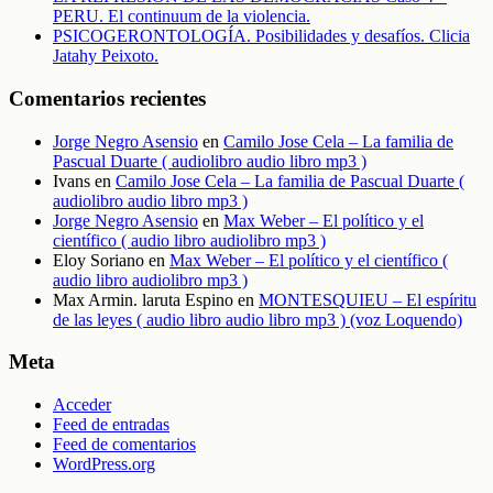
PERU. El continuum de la violencia.
PSICOGERONTOLOGÍA. Posibilidades y desafíos. Clicia
Jatahy Peixoto.
Comentarios recientes
Jorge Negro Asensio
en
Camilo Jose Cela – La familia de
Pascual Duarte ( audiolibro audio libro mp3 )
Ivans
en
Camilo Jose Cela – La familia de Pascual Duarte (
audiolibro audio libro mp3 )
Jorge Negro Asensio
en
Max Weber – El político y el
científico ( audio libro audiolibro mp3 )
Eloy Soriano
en
Max Weber – El político y el científico (
audio libro audiolibro mp3 )
Max Armin. laruta Espino
en
MONTESQUIEU – El espíritu
de las leyes ( audio libro audio libro mp3 ) (voz Loquendo)
Meta
Acceder
Feed de entradas
Feed de comentarios
WordPress.org