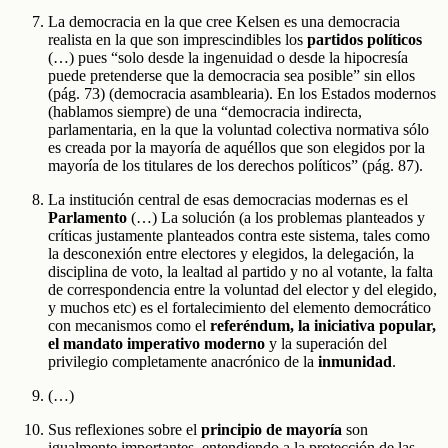
La democracia en la que cree Kelsen es una democracia
realista en la que son imprescindibles los
partidos políticos
(…) pues “solo desde la ingenuidad o desde la hipocresía
puede pretenderse que la democracia sea posible” sin ellos
(pág. 73) (democracia asamblearia). En los Estados modernos
(hablamos siempre) de una “democracia indirecta,
parlamentaria, en la que la voluntad colectiva normativa sólo
es creada por la mayoría de aquéllos que son elegidos por la
mayoría de los titulares de los derechos políticos” (pág. 87).
La institución central de esas democracias modernas es el
Parlamento
(…) La solución (a los problemas planteados y
críticas justamente planteados contra este sistema, tales como
la desconexión entre electores y elegidos, la delegación, la
disciplina de voto, la lealtad al partido y no al votante, la falta
de correspondencia entre la voluntad del elector y del elegido,
y muchos etc) es el fortalecimiento del elemento democrático
con mecanismos como el
referéndum, la iniciativa popular,
el mandato imperativo moderno
y la superación del
privilegio completamente anacrónico de la
inmunidad
.
(…)
Sus reflexiones sobre el
principio de mayoría
son
igualmente importantes, entendiendo a la protección de las