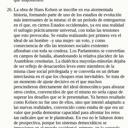
La obra de Hans Kelsen se inscribe en esa atormentada
historia, formando parte de uno de los estadios de evolución
más interesantes de la misma: el de un período de entreguerras
en el que, en ciertos Estados occidentales, ya era una realidad
el sufragio prácticamente universal, con todas las tensiones
que esto provocaba. Se estaba realizando por primera vez el
ideal de un hombre –y una mujer- un voto, y como
consecuencia de ello las tensiones sociales existentes
afloraban con toda su crudeza. Los Parlamentos se convertían
en campos de batalla, abandonando la relativa placidez de las
Asambleas censitarias. La dialéctica mayorías-minorías dejaba
de ser reflejo de desacuerdos leves entre miembros de la
misma clase social privilegiada y se convertía en un debate
interclasista en el que los choques eran inevitables. Se trata de
un momento de ajuste decisivo en el que muchos
prescindieron directamente del ideal democrático para abrazar
otros credos, convencidos de que el mismo no sería capaz de
superar los desafíos que se le presentaban. Ya hemos resaltado
como Kelsen no fue uno de ellos, sino que intentó adaptarlo a
las nuevas realidades, convencido como estaba de que era un
valor que podía demostrar capacidad para afrontar los retos
tan radicales que se le planteaban. En eso no le faltaron dotes
de prospectiva, porque los sistemas democráticos se
impusieron en el mundo occidental, primero, en la segunda