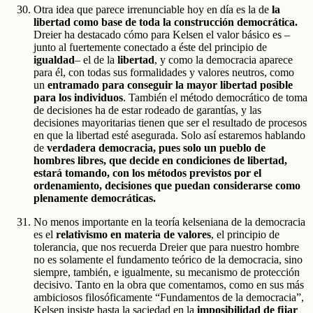
Otra idea que parece irrenunciable hoy en día es la de
la
libertad como base de toda la construcción democrática.
Dreier ha destacado cómo para Kelsen el valor básico es –
junto al fuertemente conectado a éste del principio de
igualdad
– el de la
libertad
, y como la democracia aparece
para él, con todas sus formalidades y valores neutros, como
un
entramado para conseguir la mayor libertad posible
para los individuos
. También el método democrático de toma
de decisiones ha de estar rodeado de garantías, y las
decisiones mayoritarias tienen que ser el resultado de procesos
en que la libertad esté asegurada. Solo así estaremos hablando
de
verdadera democracia, pues solo un pueblo de
hombres libres, que decide en condiciones de libertad,
estará tomando, con los métodos previstos por el
ordenamiento, decisiones que puedan considerarse como
plenamente democráticas.
No menos importante en la teoría kelseniana de la democracia
es el
relativismo en materia de valores
, el principio de
tolerancia, que nos recuerda Dreier que para nuestro hombre
no es solamente el fundamento teórico de la democracia, sino
siempre, también, e igualmente, su mecanismo de protección
decisivo. Tanto en la obra que comentamos, como en sus más
ambiciosos filosóficamente “Fundamentos de la democracia”,
Kelsen insiste hasta la saciedad en la
imposibilidad de fijar