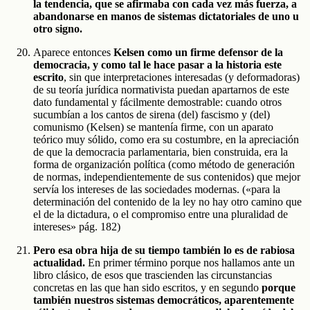
la tendencia, que se afirmaba con cada vez más fuerza, a
abandonarse en manos de sistemas dictatoriales de uno u
otro signo.
Aparece entonces
Kelsen como un firme defensor de la
democracia, y como tal le hace pasar a la historia este
escrito
, sin que interpretaciones interesadas (y deformadoras)
de su teoría jurídica normativista puedan apartarnos de este
dato fundamental y fácilmente demostrable: cuando otros
sucumbían a los cantos de sirena (del) fascismo y (del)
comunismo (Kelsen) se mantenía firme, con un aparato
teórico muy sólido, como era su costumbre, en la apreciación
de que la democracia parlamentaria, bien construida, era la
forma de organización política (como método de generación
de normas, independientemente de sus contenidos) que mejor
servía los intereses de las sociedades modernas. («para la
determinación del contenido de la ley no hay otro camino que
el de la dictadura, o el compromiso entre una pluralidad de
intereses» pág. 182)
Pero esa obra hija de su tiempo también lo es de rabiosa
actualidad.
En primer término porque nos hallamos ante un
libro clásico, de esos que trascienden las circunstancias
concretas en las que han sido escritos, y en segundo
porque
también nuestros sistemas democráticos, aparentemente