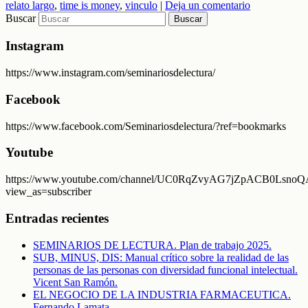
relato largo
,
time is money
,
vinculo
|
Deja un comentario
Buscar
Instagram
https://www.instagram.com/seminariosdelectura/
Facebook
https://www.facebook.com/Seminariosdelectura/?ref=bookmarks
Youtube
https://www.youtube.com/channel/UC0RqZvyAG7jZpACB0LsnoQA
view_as=subscriber
Entradas recientes
SEMINARIOS DE LECTURA. Plan de trabajo 2025.
SUB, MINUS, DIS: Manual crítico sobre la realidad de las
personas de las personas con diversidad funcional intelectual.
Vicent San Ramón.
EL NEGOCIO DE LA INDUSTRIA FARMACEUTICA.
Fernando Lamata