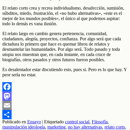
El relato corto crea y recrea individualismo, desafección, sumisión,
súbditos, miedo, frustración, el «no hubo alternativas», «este es el
mejor de los mundos posibles», el único al que podemos aspirar:
todo lo demás es vana ilusión.
El relato largo en cambio genera pertenencia, comunidad,
ciudadanos, alegría, proyectos, confianza. Por algo será que cada
dictadura lo primero que hace es quemar libros de relatos y
desmantelar las humanidades. Por algo será. Todo pasado y toda
utopia nos muestran que, en cada instante, en cada cruce de
biografías, otros pasados y otros futuros fueron posibles.
Es desalentador estar discutiendo esto, pues si. Pero es lo que hay. Y
peor sería no estar.
Facebook
Mastodon
Email
Publicado en
Ensayo
|
Etiquetado
control social
,
Filosofía
,
Compartir
manipulación ideología
,
marketing
,
no hay alternativas
,
relato corto
,