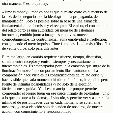
otra manera. Y es lo que hay.
«Time is money», motivo por el que el relato corto es el recurso de
la TV, de los negocios, de la ideología, de la propaganda, de la
manipulación. Solo es posible sobre la base de una asimetría
fundamental entre el emisor y el receptor. El emisor, el constructor
del relato corto es una autoridad. Su mensaje de esloganes
inconexos, emitido junto a imágenes emotivas, mueve
comportamientos. Es control social: aúna emotividad e irreflexión,
consiguiendo el mero impulso. Time is money. Lo demás «filosofía»
de veinte duros, solo para diletantes.
El relato largo, en cambio requiere esfuerzo, tiempo, discusión,
simetría entre receptor y emisor, siempre -y necesariamente-
intercambiables. Es emancipador porque la emoción que surge de la
iluminación moverá al comportamiento libre -autónomo-. La
comprensión hace visibles las contradicciones del relato corto, y
hace visible que cada momento histórico fue único, irrepetible pero
fuente de infinitas posibilidades -y no solo de la elección
fácticamente seguida-. Y así es emancipador porque permite
comprender el propio lugar en ese cruce infinito de biografías, junto
a lo que nos une a los demás, el vínculo, y permite ver y aspirar a la
infinidad de posibilidades que en cada momento se abren ante
nosotros, y cuya elección solo dependen de nosotros, de nuestra
acción, con conocimiento y responsabilidad.