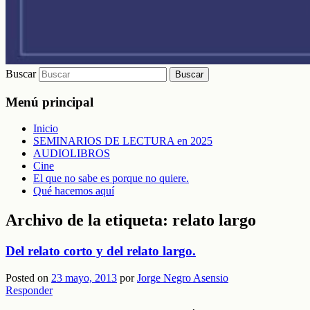
Buscar
Menú principal
Inicio
SEMINARIOS DE LECTURA en 2025
AUDIOLIBROS
Cine
El que no sabe es porque no quiere.
Qué hacemos aquí
Archivo de la etiqueta:
relato largo
Del relato corto y del relato largo.
Posted on
23 mayo, 2013
por
Jorge Negro Asensio
Responder