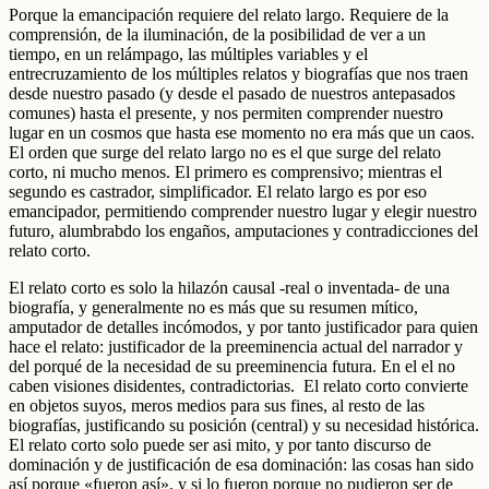
Porque la emancipación requiere del relato largo. Requiere de la
comprensión, de la iluminación, de la posibilidad de ver a un
tiempo, en un relámpago, las múltiples variables y el
entrecruzamiento de los múltiples relatos y biografías que nos traen
desde nuestro pasado (y desde el pasado de nuestros antepasados
comunes) hasta el presente, y nos permiten comprender nuestro
lugar en un cosmos que hasta ese momento no era más que un caos.
El orden que surge del relato largo no es el que surge del relato
corto, ni mucho menos. El primero es comprensivo; mientras el
segundo es castrador, simplificador. El relato largo es por eso
emancipador, permitiendo comprender nuestro lugar y elegir nuestro
futuro, alumbrabdo los engaños, amputaciones y contradicciones del
relato corto.
El relato corto es solo la hilazón causal -real o inventada- de una
biografía, y generalmente no es más que su resumen mítico,
amputador de detalles incómodos, y por tanto justificador para quien
hace el relato: justificador de la preeminencia actual del narrador y
del porqué de la necesidad de su preeminencia futura. En el el no
caben visiones disidentes, contradictorias. El relato corto convierte
en objetos suyos, meros medios para sus fines, al resto de las
biografías, justificando su posición (central) y su necesidad histórica.
El relato corto solo puede ser asi mito, y por tanto discurso de
dominación y de justificación de esa dominación: las cosas han sido
así porque «fueron así», y si lo fueron porque no pudieron ser de