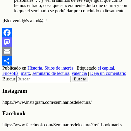
personales, … y ver si salimos de ese viaje igual que como
hemos entrado, cosa que sinceramente dudo que ocurra y con
lo que el seminario se podrá dar por concluido exitosamente.
¡Bienvenid@s a tod@s!
Facebook
Mastodon
Email
Publicado en
Historia
,
Sitios de interés
|
Etiquetado
el capital
,
Compartir
Filosofía
,
marx
,
seminario de lectura
,
valencia
|
Deja un comentario
Buscar
Instagram
https://www.instagram.com/seminariosdelectura/
Facebook
https://www.facebook.com/Seminariosdelectura/?ref=bookmarks