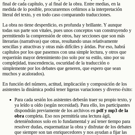
final de cada capítulo, y al final de la obra. Entre medias, en la
medida de lo posible, procuraremos ceñirnos a la interpretación
literal del texto, y en todo caso comparando traducciones.
La obra no tiene desperdicio, es profunda y brillante. Y aunque
todas sus parte son vitales, pues unos conceptos van construyendo y
permitiendo la comprensión de otros, hay secciones que son más
literarias (narrativas) que otras, resultando unas relativamente
sencillas y atractivas y otras más difíciles y áridas. Por eso, habrá
capítulos por los que pasemos con una simple lectura, y otros que
requerirán mayor detenimiento (no solo por su estilo, sino por su
complejidad, trascendencia, oscuridad de la traducción o
simplemente por los debates que generen, que espero que sean
muchos y acalorados).
En función del número, actitud, implicación y composición de los
asistentes la dinámica podrá tener ligeras variaciones y diverso éxito:
Para cada sesión los asistentes deberán traer su propio texto, y
ya leído u oído (según necesidad). Para ello, los participantes
dispondrán previamente de los archivos en
pdf y mp3 de la
obra
completa. Eso nos permitiría una lectura ágil,
deteniéndonos solo en lo fundamental y así tener tiempo para
resolver dudas, esquematizar la obra y disfrutar de los debates
que siempre son tan enriquecedores y nos ayudan a fijar las