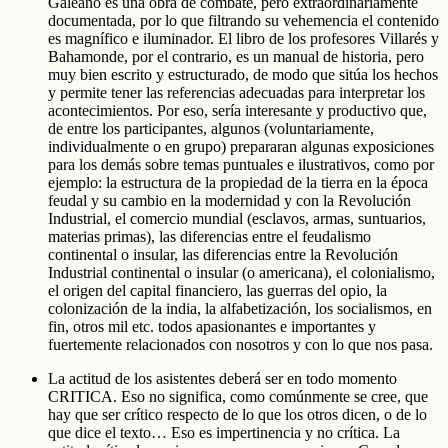
Galeano es una obra de combate, pero extraordinariamente
documentada, por lo que filtrando su vehemencia el contenido
es magnífico e iluminador. El libro de los profesores Villarés y
Bahamonde, por el contrario, es un manual de historia, pero
muy bien escrito y estructurado, de modo que sitúa los hechos
y permite tener las referencias adecuadas para interpretar los
acontecimientos. Por eso, sería interesante y productivo que,
de entre los participantes, algunos (voluntariamente,
individualmente o en grupo) prepararan algunas exposiciones
para los demás sobre temas puntuales e ilustrativos, como por
ejemplo: la estructura de la propiedad de la tierra en la época
feudal y su cambio en la modernidad y con la Revolución
Industrial, el comercio mundial (esclavos, armas, suntuarios,
materias primas), las diferencias entre el feudalismo
continental o insular, las diferencias entre la Revolución
Industrial continental o insular (o americana), el colonialismo,
el origen del capital financiero, las guerras del opio, la
colonización de la india, la alfabetización, los socialismos, en
fin, otros mil etc. todos apasionantes e importantes y
fuertemente relacionados con nosotros y con lo que nos pasa.
La actitud de los asistentes deberá ser en todo momento
CRITICA. Eso no significa, como comúnmente se cree, que
hay que ser crítico respecto de lo que los otros dicen, o de lo
que dice el texto… Eso es impertinencia y no crítica. La