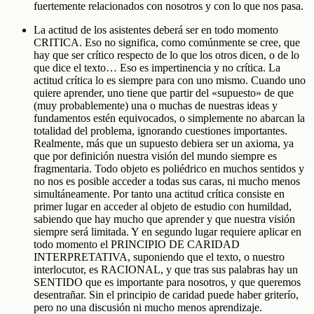
fuertemente relacionados con nosotros y con lo que nos pasa.
La actitud de los asistentes deberá ser en todo momento
CRITICA. Eso no significa, como comúnmente se cree, que
hay que ser crítico respecto de lo que los otros dicen, o de lo
que dice el texto… Eso es impertinencia y no crítica. La
actitud crítica lo es siempre para con uno mismo. Cuando uno
quiere aprender, uno tiene que partir del «supuesto» de que
(muy probablemente) una o muchas de nuestras ideas y
fundamentos estén equivocados, o simplemente no abarcan la
totalidad del problema, ignorando cuestiones importantes.
Realmente, más que un supuesto debiera ser un axioma, ya
que por definición nuestra visión del mundo siempre es
fragmentaria. Todo objeto es poliédrico en muchos sentidos y
no nos es posible acceder a todas sus caras, ni mucho menos
simultáneamente. Por tanto una actitud crítica consiste en
primer lugar en acceder al objeto de estudio con humildad,
sabiendo que hay mucho que aprender y que nuestra visión
siempre será limitada. Y en segundo lugar requiere aplicar en
todo momento el PRINCIPIO DE CARIDAD
INTERPRETATIVA, suponiendo que el texto, o nuestro
interlocutor, es RACIONAL, y que tras sus palabras hay un
SENTIDO que es importante para nosotros, y que queremos
desentrañar. Sin el principio de caridad puede haber griterío,
pero no una discusión ni mucho menos aprendizaje.