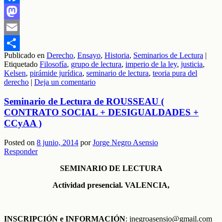
Facebook
Mastodon
Email
Publicado en
Derecho
,
Ensayo
,
Historia
,
Seminarios de Lectura
|
Compartir
Etiquetado
Filosofía
,
grupo de lectura
,
imperio de la ley
,
justicia
,
Kelsen
,
pirámide jurídica
,
seminario de lectura
,
teoria pura del
derecho
|
Deja un comentario
Seminario de Lectura de ROUSSEAU (
CONTRATO SOCIAL + DESIGUALDADES +
CCyAA )
Posted on
8 junio, 2014
por
Jorge Negro Asensio
Responder
SEMINARIO DE LECTURA
Actividad presencial. VALENCIA,
INSCRIPCIÓN e
INFORMACIÓN
: jnegroasensio@gmail.com