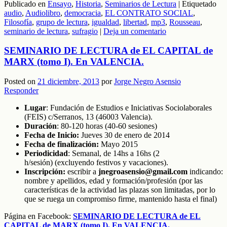
Publicado en
Ensayo
,
Historia
,
Seminarios de Lectura
|
Etiquetado
Compartir
audio
,
Audiolibro
,
democracia
,
EL CONTRATO SOCIAL
,
Filosofía
,
grupo de lectura
,
igualdad
,
libertad
,
mp3
,
Rousseau
,
seminario de lectura
,
sufragio
|
Deja un comentario
SEMINARIO DE LECTURA de EL CAPITAL de
MARX (tomo I). En VALENCIA.
Posted on
21 diciembre, 2013
por
Jorge Negro Asensio
Responder
Lugar
: Fundación de Estudios e Iniciativas Sociolaborales
(FEIS) c/Serranos, 13 (46003 Valencia).
Duración
: 80-120 horas (40-60 sesiones)
Fecha de Inicio:
Jueves 30 de enero de 2014
Fecha de finalización:
Mayo 2015
Periodicidad
: Semanal, de 14hs a 16hs (2
h/sesión) (excluyendo festivos y vacaciones).
Inscripción:
escribir a
jnegroasensio@gmail.com
indicando:
nombre y apellidos, edad y formación/profesión (por las
características de la actividad las plazas son limitadas, por lo
que se ruega un compromiso firme, mantenido hasta el final)
Página en Facebook:
SEMINARIO DE LECTURA de EL
CAPITAL de MARX (tomo I). En VALENCIA.