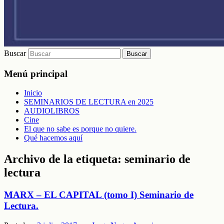
Buscar
Menú principal
Inicio
SEMINARIOS DE LECTURA en 2025
AUDIOLIBROS
Cine
El que no sabe es porque no quiere.
Qué hacemos aquí
Archivo de la etiqueta:
seminario de
lectura
MARX – EL CAPITAL (tomo I) Seminario de
Lectura.