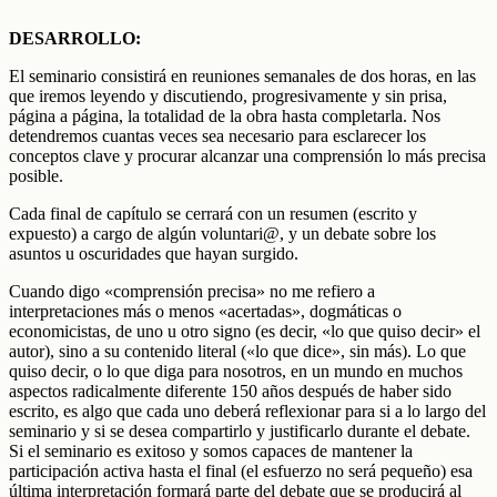
DESARROLLO:
El seminario consistirá en reuniones semanales de dos horas, en las
que iremos leyendo y discutiendo, progresivamente y sin prisa,
página a página, la totalidad de la obra hasta completarla. Nos
detendremos cuantas veces sea necesario para esclarecer los
conceptos clave y procurar alcanzar una comprensión lo más precisa
posible.
Cada final de capítulo se cerrará con un resumen (escrito y
expuesto) a cargo de algún voluntari@, y un debate sobre los
asuntos u oscuridades que hayan surgido.
Cuando digo «comprensión precisa» no me refiero a
interpretaciones más o menos «acertadas», dogmáticas o
economicistas, de uno u otro signo (es decir, «lo que quiso decir» el
autor), sino a su contenido literal («lo que dice», sin más). Lo que
quiso decir, o lo que diga para nosotros, en un mundo en muchos
aspectos radicalmente diferente 150 años después de haber sido
escrito, es algo que cada uno deberá reflexionar para si a lo largo del
seminario y si se desea compartirlo y justificarlo durante el debate.
Si el seminario es exitoso y somos capaces de mantener la
participación activa hasta el final (el esfuerzo no será pequeño) esa
última interpretación formará parte del debate que se producirá al