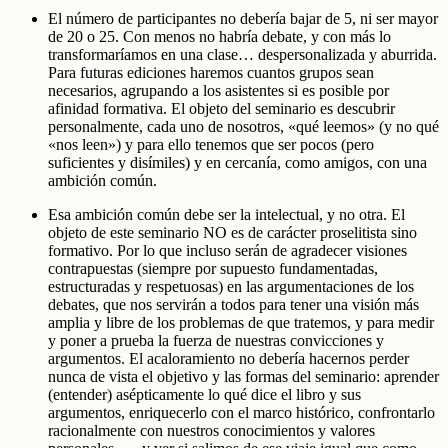
El número de participantes no debería bajar de 5, ni ser mayor
de 20 o 25. Con menos no habría debate, y con más lo
transformaríamos en una clase… despersonalizada y aburrida.
Para futuras ediciones haremos cuantos grupos sean
necesarios, agrupando a los asistentes si es posible por
afinidad formativa. El objeto del seminario es descubrir
personalmente, cada uno de nosotros, «qué leemos» (y no qué
«nos leen») y para ello tenemos que ser pocos (pero
suficientes y disímiles) y en cercanía, como amigos, con una
ambición común.
Esa ambición común debe ser la intelectual, y no otra. El
objeto de este seminario NO es de carácter proselitista sino
formativo. Por lo que incluso serán de agradecer visiones
contrapuestas (siempre por supuesto fundamentadas,
estructuradas y respetuosas) en las argumentaciones de los
debates, que nos servirán a todos para tener una visión más
amplia y libre de los problemas de que tratemos, y para medir
y poner a prueba la fuerza de nuestras convicciones y
argumentos. El acaloramiento no debería hacernos perder
nunca de vista el objetivo y las formas del seminario: aprender
(entender) asépticamente lo qué dice el libro y sus
argumentos, enriquecerlo con el marco histórico, confrontarlo
racionalmente con nuestros conocimientos y valores