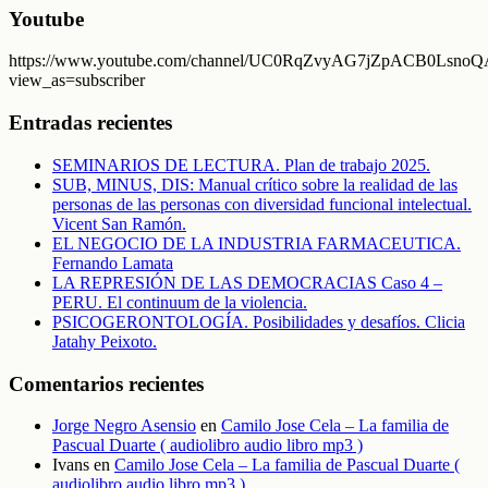
Youtube
https://www.youtube.com/channel/UC0RqZvyAG7jZpACB0LsnoQA
view_as=subscriber
Entradas recientes
SEMINARIOS DE LECTURA. Plan de trabajo 2025.
SUB, MINUS, DIS: Manual crítico sobre la realidad de las
personas de las personas con diversidad funcional intelectual.
Vicent San Ramón.
EL NEGOCIO DE LA INDUSTRIA FARMACEUTICA.
Fernando Lamata
LA REPRESIÓN DE LAS DEMOCRACIAS Caso 4 –
PERU. El continuum de la violencia.
PSICOGERONTOLOGÍA. Posibilidades y desafíos. Clicia
Jatahy Peixoto.
Comentarios recientes
Jorge Negro Asensio
en
Camilo Jose Cela – La familia de
Pascual Duarte ( audiolibro audio libro mp3 )
Ivans
en
Camilo Jose Cela – La familia de Pascual Duarte (
audiolibro audio libro mp3 )