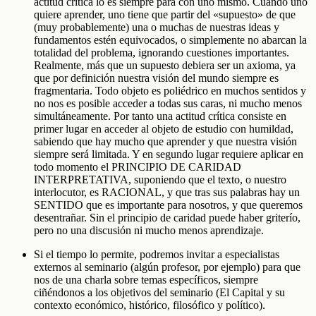
actitud crítica lo es siempre para con uno mismo. Cuando uno
quiere aprender, uno tiene que partir del «supuesto» de que
(muy probablemente) una o muchas de nuestras ideas y
fundamentos estén equivocados, o simplemente no abarcan la
totalidad del problema, ignorando cuestiones importantes.
Realmente, más que un supuesto debiera ser un axioma, ya
que por definición nuestra visión del mundo siempre es
fragmentaria. Todo objeto es poliédrico en muchos sentidos y
no nos es posible acceder a todas sus caras, ni mucho menos
simultáneamente. Por tanto una actitud crítica consiste en
primer lugar en acceder al objeto de estudio con humildad,
sabiendo que hay mucho que aprender y que nuestra visión
siempre será limitada. Y en segundo lugar requiere aplicar en
todo momento el PRINCIPIO DE CARIDAD
INTERPRETATIVA, suponiendo que el texto, o nuestro
interlocutor, es RACIONAL, y que tras sus palabras hay un
SENTIDO que es importante para nosotros, y que queremos
desentrañar. Sin el principio de caridad puede haber griterío,
pero no una discusión ni mucho menos aprendizaje.
Si el tiempo lo permite, podremos invitar a especialistas
externos al seminario (algún profesor, por ejemplo) para que
nos de una charla sobre temas específicos, siempre
ciñéndonos a los objetivos del seminario (El Capital y su
contexto económico, histórico, filosófico y político).