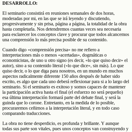
DESARROLLO:
El seminario consistirá en reuniones semanales de dos horas,
moderadas por mi, en las que se irá leyendo y discutiendo,
progresivamente y sin prisa, página a página, la totalidad de la obra
hasta completarla. Nos detendremos cuantas veces sea necesaria
para esclarecer los conceptos clave y procurar que todos alcancemos
una comprensión lo más precisa posible de su contenido.
Cuando digo «comprensión precisa» no me refiero a
interpretaciones más o menos «acertadas», dogmáticas o
economicistas, de uno u otro signo (es decir, «lo que quiso decir» el
autor), sino a su contenido literal («lo que dice», sin más). Lo que
quiso decir, o lo que diga para nosotros, en un mundo en muchos
aspectos radicalmente diferente 150 años después de haber sido
escrito, es algo que cada uno deberá reflexionar para si a lo largo del
seminario. Si el seminario es exitoso y somos capaces de mantener
la participación activa hasta el final (el esfuerzo no será pequeño)
esa última interpretación formará parte del debate final, y será la
guinda que lo corone. Entretanto, en la medida de lo posible,
procuraremos ceñirnos a la interpretación literal, y en todo caso
comparando traducciones.
La obra no tiene desperdicio, es profunda y brillante. Y aunque
todas sus parte son vitales, pues unos conceptos van construyendo y