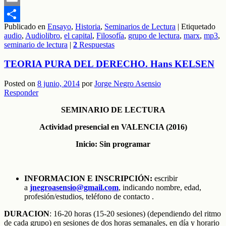
Email
Publicado en
Ensayo
,
Historia
,
Seminarios de Lectura
|
Etiquetado
Compartir
audio
,
Audiolibro
,
el capital
,
Filosofía
,
grupo de lectura
,
marx
,
mp3
,
seminario de lectura
|
2
Respuestas
TEORIA PURA DEL DERECHO. Hans KELSEN
Posted on
8 junio, 2014
por
Jorge Negro Asensio
Responder
SEMINARIO DE LECTURA
Actividad presencial en VALENCIA (2016)
Inicio: Sin programar
INFORMACION E INSCRIPCIÓN:
escribir
a
jnegroasensio@gmail.com
, indicando nombre, edad,
profesión/estudios, teléfono de contacto .
DURACION
: 16-20 horas (15-20 sesiones) (dependiendo del ritmo
de cada grupo) en sesiones de dos horas semanales, en día y horario