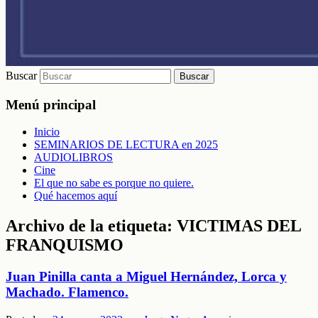
Buscar
Menú principal
Inicio
SEMINARIOS DE LECTURA en 2025
AUDIOLIBROS
Cine
El que no sabe es porque no quiere.
Qué hacemos aquí
Archivo de la etiqueta:
VICTIMAS DEL
FRANQUISMO
Juan Pinilla canta a Miguel Hernández, Lorca y
Machado. Flamenco.