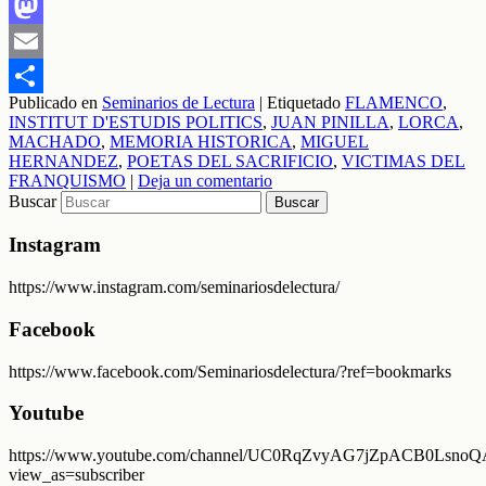
Facebook
Mastodon
Email
Publicado en
Seminarios de Lectura
|
Etiquetado
FLAMENCO
,
Compartir
INSTITUT D'ESTUDIS POLITICS
,
JUAN PINILLA
,
LORCA
,
MACHADO
,
MEMORIA HISTORICA
,
MIGUEL
HERNANDEZ
,
POETAS DEL SACRIFICIO
,
VICTIMAS DEL
FRANQUISMO
|
Deja un comentario
Buscar
Instagram
https://www.instagram.com/seminariosdelectura/
Facebook
https://www.facebook.com/Seminariosdelectura/?ref=bookmarks
Youtube
https://www.youtube.com/channel/UC0RqZvyAG7jZpACB0LsnoQA
view_as=subscriber