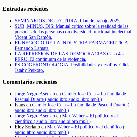
Entradas recientes
SEMINARIOS DE LECTURA. Plan de trabajo 2025.
SUB, MINUS, DIS: Manual crítico sobre la realidad de las
personas de las personas con diversidad funcional intelectual.
Vicent San Ramón.
EL NEGOCIO DE LA INDUSTRIA FARMACEUTICA.
Fernando Lamata
LA REPRESIÓN DE LAS DEMOCRACIAS Caso 4 –
PERU. El continuum de la violencia.
PSICOGERONTOLOGÍA. Posibilidades y desafíos. Clicia
Jatahy Peixoto.
Comentarios recientes
Jorge Negro Asensio
en
Camilo Jose Cela – La familia de
Pascual Duarte ( audiolibro audio libro mp3 )
Ivans
en
Camilo Jose Cela – La familia de Pascual Duarte (
audiolibro audio libro mp3 )
Jorge Negro Asensio
en
Max Weber – El político y el
científico ( audio libro audiolibro mp3 )
Eloy Soriano
en
Max Weber – El político y el científico (
audio libro audiolibro mp3 )