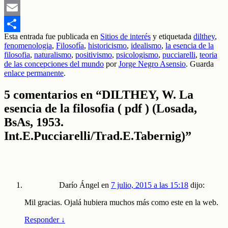
Mastodon
Email
Esta entrada fue publicada en
Sitios de interés
y etiquetada
dilthey
,
Compartir
fenomenologia
,
Filosofía
,
historicismo
,
idealismo
,
la esencia de la
filosofia
,
naturalismo
,
positivismo
,
psicologismo
,
pucciarelli
,
teoria
de las concepciones del mundo
por
Jorge Negro Asensio
. Guarda
enlace permanente
.
5 comentarios en “
DILTHEY, W. La
esencia de la filosofia ( pdf ) (Losada,
BsAs, 1953.
Int.E.Pucciarelli/Trad.E.Tabernig)
”
Darío Ángel
en
7 julio, 2015 a las 15:18
dijo:
Mil gracias. Ojalá hubiera muchos más como este en la web.
Responder
↓