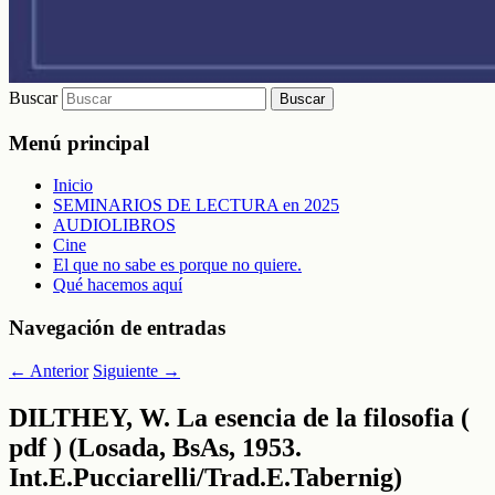
Buscar
Menú principal
Inicio
SEMINARIOS DE LECTURA en 2025
AUDIOLIBROS
Cine
El que no sabe es porque no quiere.
Qué hacemos aquí
Navegación de entradas
←
Anterior
Siguiente
→
DILTHEY, W. La esencia de la filosofia (
pdf ) (Losada, BsAs, 1953.
Int.E.Pucciarelli/Trad.E.Tabernig)