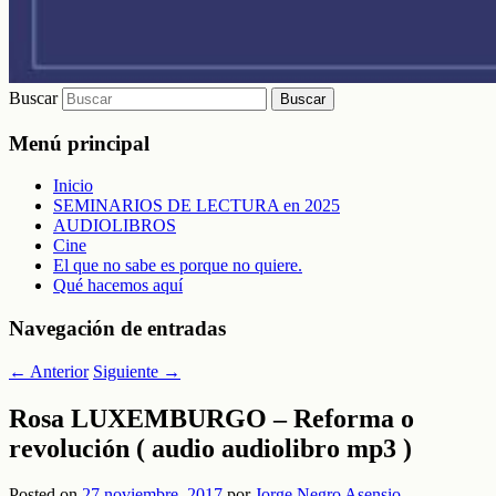
Buscar
Menú principal
Inicio
SEMINARIOS DE LECTURA en 2025
AUDIOLIBROS
Cine
El que no sabe es porque no quiere.
Qué hacemos aquí
Navegación de entradas
←
Anterior
Siguiente
→
Rosa LUXEMBURGO – Reforma o
revolución ( audio audiolibro mp3 )
Posted on
27 noviembre, 2017
por
Jorge Negro Asensio