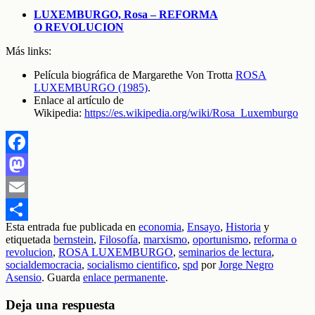
LUXEMBURGO, Rosa – REFORMA
O REVOLUCION
Más links:
Película biográfica de Margarethe Von Trotta
ROSA
LUXEMBURGO (1985)
.
Enlace al artículo de
Wikipedia:
https://es.wikipedia.org/wiki/Rosa_Luxemburgo
Facebook
Mastodon
Email
Esta entrada fue publicada en
economia
,
Ensayo
,
Historia
y
Compartir
etiquetada
bernstein
,
Filosofía
,
marxismo
,
oportunismo
,
reforma o
revolucion
,
ROSA LUXEMBURGO
,
seminarios de lectura
,
socialdemocracia
,
socialismo cientifico
,
spd
por
Jorge Negro
Asensio
. Guarda
enlace permanente
.
Deja una respuesta