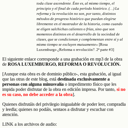
toda clase ascendente. Éste es, al mismo tiempo, el
principio y el final de cada período histórico. (…)
La
reforma y la revolución no son, por tanto, distintos
métodos de progreso histórico que puedan elegirse
libremente en el mostrador de la historia, como cuando
se eligen salchichas calientes o frías, sino que son
momentos distintos en el desarrollo de la sociedad de
clases, que se condicionan y complementan entre sí y al
mismo tiempo se excluyen mutuamente»
[Rosa
Luxemburgo ¿Reforma o revolución?. 2ª parte #3]
El siguiente enlace corresponde a una grabación en mp3 de la obra
de
ROSA LUXEMBURGO, REFORMA O REVOLUCIÓN.
[Aunque esta obra es de dominio público-, esta grabación, al igual
que las otras de este blog, está
destinada exclusivamente a
personas con alguna minusvalía
o impedimento físico que les
impida poder disfrutar de la obra en edición impresa.
Por tanto,
si no
es su caso, no debe acceder a la obra
].
Quienes disfrutáis del privilegio inigualable de poder leer, compradla
y leedla; quienes no podáis, sentaos a disfrutar y escuchar con
atención.
LINK a los archivos de audio: