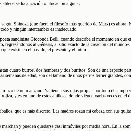
establecerse localización o ubicación alguna.
 según Spinoza (que fuera el filósofo más querido de Marx) es ahora. 
todo y ningún intercambio es inadecuado.
la poeta sandinista Gioconda Belli, cuando describe el momento en que 
o, regresándonos al Génesis, al sitio exacto de la creación del mundo
ue existe en el pasado, el presente y el futuro.
stan cuatro burros, dos hembras y dos burritos. Son de una especie par
ntas semanas de edad, son del tamaño de unos perros terrier grandes, co
tronco de un manzano. Ya tienen sus rutas propias por todo el campo y 
ojiza, y es en uno de estos anillos a donde vienen varias veces en el dí
caballos, que es más discreto. Las madres rozan mi cabeza con sus quij
e marchan y pueden quedarse casi inmóviles por media hora. En la sombr