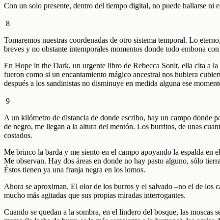
Con un solo presente, dentro del tiempo digital, no puede hallarse ni 
8
Tomaremos nuestras coordenadas de otro sistema temporal. Lo eterno,
breves y no obstante intemporales momentos donde todo embona con 
En Hope in the Dark, un urgente libro de Rebecca Sonit, ella cita a 
fueron como si un encantamiento mágico ancestral nos hubiera cubiert
después a los sandinistas no disminuye en medida alguna ese momento q
9
A un kilómetro de distancia de donde escribo, hay un campo donde pa
de negro, me llegan a la altura del mentón. Los burritos, de unas cua
costados.
Me brinco la barda y me siento en el campo apoyando la espalda en el 
Me observan. Hay dos áreas en donde no hay pasto alguno, sólo tierra r
Éstos tienen ya una franja negra en los lomos.
Ahora se aproximan. El olor de los burros y el salvado –no el de los 
mucho más agitadas que sus propias miradas interrogantes.
Cuando se quedan a la sombra, en el lindero del bosque, las moscas s