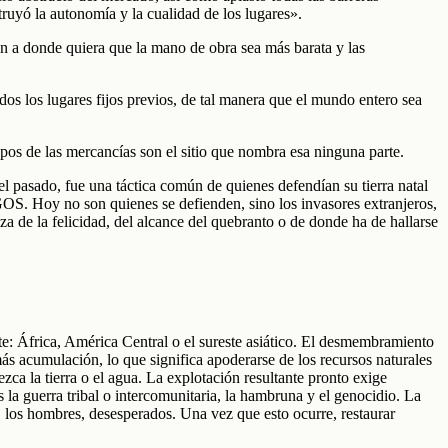
truyó la autonomía y la cualidad de los lugares».
ión a donde quiera que la mano de obra sea más barata y las
os los lugares fijos previos, de tal manera que el mundo entero sea
pos de las mercancías son el sitio que nombra esa ninguna parte.
l pasado, fue una táctica común de quienes defendían su tierra natal
S. Hoy no son quienes se defienden, sino los invasores extranjeros,
eza de la felicidad, del alcance del quebranto o de donde ha de hallarse
te: África, América Central o el sureste asiático. El desmembramiento
más acumulación, lo que significa apoderarse de los recursos naturales
ca la tierra o el agua. La explotación resultante pronto exige
 la guerra tribal o intercomunitaria, la hambruna y el genocidio. La
, los hombres, desesperados. Una vez que esto ocurre, restaurar