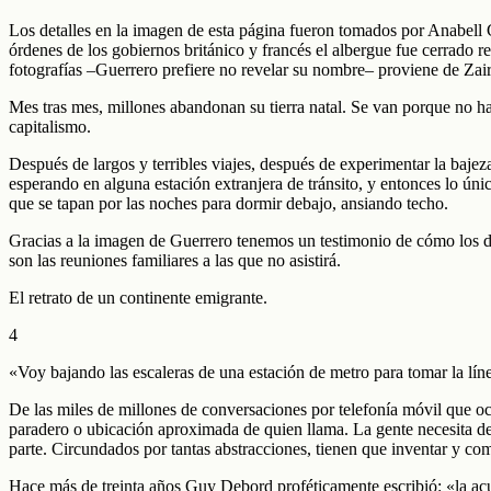
Los detalles en la imagen de esta página fueron tomados por Anabell G
órdenes de los gobiernos británico y francés el albergue fue cerrado 
fotografías –Guerrero prefiere no revelar su nombre– proviene de Zair
Mes tras mes, millones abandonan su tierra natal. Se van porque no hay
capitalismo.
Después de largos y terribles viajes, después de experimentar la bajez
esperando en alguna estación extranjera de tránsito, y entonces lo úni
que se tapan por las noches para dormir debajo, ansiando techo.
Gracias a la imagen de Guerrero tenemos un testimonio de cómo los de
son las reuniones familiares a las que no asistirá.
El retrato de un continente emigrante.
4
«Voy bajando las escaleras de una estación de metro para tomar la lín
De las miles de millones de conversaciones por telefonía móvil que o
paradero o ubicación aproximada de quien llama. La gente necesita de
parte. Circundados por tantas abstracciones, tienen que inventar y comp
Hace más de treinta años Guy Debord proféticamente escribió: «la ac