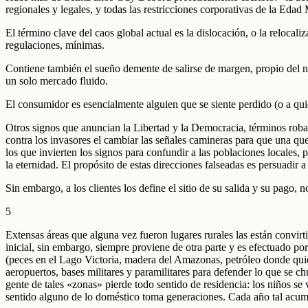
regionales y legales, y todas las restricciones corporativas de la Eda
El término clave del caos global actual es la dislocación, o la reloca
regulaciones, mínimas.
Contiene también el sueño demente de salirse de margen, propio del nu
un solo mercado fluido.
El consumidor es esencialmente alguien que se siente perdido (o a qui
Otros signos que anuncian la Libertad y la Democracia, términos robad
contra los invasores el cambiar las señales camineras para que una
los que invierten los signos para confundir a las poblaciones locales, 
la eternidad. El propósito de estas direcciones falseadas es persuadir a 
Sin embargo, a los clientes los define el sitio de su salida y su pago
5
Extensas áreas que alguna vez fueron lugares rurales las están convir
inicial, sin embargo, siempre proviene de otra parte y es efectuado por
(peces en el Lago Victoria, madera del Amazonas, petróleo donde quiera
aeropuertos, bases militares y paramilitares para defender lo que se c
gente de tales «zonas» pierde todo sentido de residencia: los niños s
sentido alguno de lo doméstico toma generaciones. Cada año tal acum