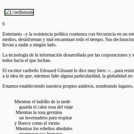
6
Entretanto –y la resistencia política comienza con frecuencia en un en
medios, desinforman y mal encaminan todo el tiempo. Sus declaracio
llevan a nadie a ningún lado.
La tecnología de la información desarrollada por las corporaciones y
todos hacia el que luchan.
El escritor caribeño Edouard Glissant lo dice muy bien: «…para resisti
a la idea de que, mientras falte alguna particularidad, la globalidad no
Estamos estableciendo nuestros propios asideros, nombrando lugares, h
Mientras el ladrillo de la tarde
guarda el calor rosa del viaje
Mientras la rosa germina
un invernadero para respirar
y florece como el viento
Mientras los esbeltos abedules
murmuran sus historias