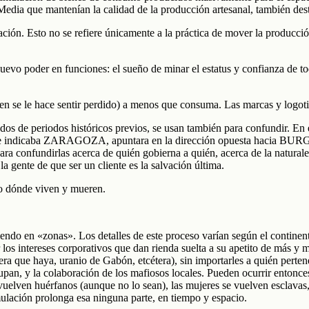
d Media que mantenían la calidad de la producción artesanal, también des
lización. Esto no se refiere únicamente a la práctica de mover la producc
evo poder en funciones: el sueño de minar el estatus y confianza de tod
en se le hace sentir perdido) a menos que consuma. Las marcas y logoti
os de periodos históricos previos, se usan también para confundir. En e
 que indicaba ZARAGOZA, apuntara en la dirección opuesta hacia BURGO
para confundirlas acerca de quién gobierna a quién, acerca de la natural
la gente de que ser un cliente es la salvación última.
, no dónde viven y mueren.
tiendo en «zonas». Los detalles de este proceso varían según el continen
 los intereses corporativos que dan rienda suelta a su apetito de más y 
 que haya, uranio de Gabón, etcétera), sin importarles a quién pertenez
hupan, y la colaboración de los mafiosos locales. Pueden ocurrir entonces
e vuelven huérfanos (aunque no lo sean), las mujeres se vuelven esclavas
ulación prolonga esa ninguna parte, en tiempo y espacio.