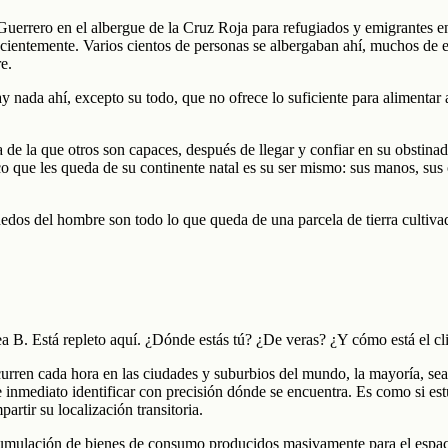
uerrero en el albergue de la Cruz Roja para refugiados y emigrantes en
recientemente. Varios cientos de personas se albergaban ahí, muchos de e
e.
 nada ahí, excepto su todo, que no ofrece lo suficiente para alimentar 
a de la que otros son capaces, después de llegar y confiar en su obstina
co que les queda de su continente natal es su ser mismo: sus manos, sus 
dos del hombre son todo lo que queda de una parcela de tierra cultivad
ea B. Está repleto aquí. ¿Dónde estás tú? ¿De veras? ¿Y cómo está el c
curren cada hora en las ciudades y suburbios del mundo, la mayoría, se
 inmediato identificar con precisión dónde se encuentra. Es como si est
artir su localización transitoria.
umulación de bienes de consumo producidos masivamente para el espacio