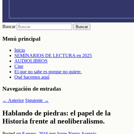
Buscar
Menú principal
Inicio
SEMINARIOS DE LECTURA en 2025
AUDIOLIBROS
Cine
El que no sabe es porque no quiere.
Qué hacemos aquí
Navegación de entradas
←
Anterior
Siguiente
→
Hablando de piedras: el papel de la
Historia frente al neoliberalismo.
Posted on
8 enero, 2016
por
Jorge Negro Asensio