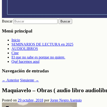
Buscar
Menú principal
Inicio
SEMINARIOS DE LECTURA en 2025
AUDIOLIBROS
Cine
El que no sabe es porque no quiere.
Qué hacemos aquí
Navegación de entradas
←
Anterior
Siguiente
→
Maquiavelo – Obras ( audio libro audiolib
Posted on
29 octubre, 2018
por
Jorge Negro Asensio