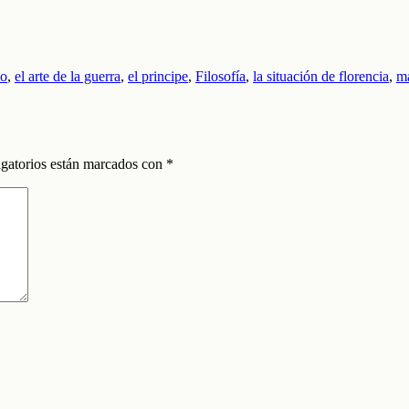
io
,
el arte de la guerra
,
el principe
,
Filosofía
,
la situación de florencia
,
m
gatorios están marcados con
*