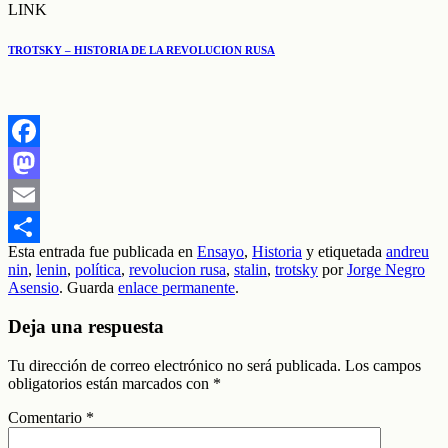
LINK
TROTSKY – HISTORIA DE LA REVOLUCION RUSA
Facebook
Mastodon
Email
Esta entrada fue publicada en
Ensayo
,
Historia
y etiquetada
andreu
Compartir
nin
,
lenin
,
política
,
revolucion rusa
,
stalin
,
trotsky
por
Jorge Negro
Asensio
. Guarda
enlace permanente
.
Deja una respuesta
Tu dirección de correo electrónico no será publicada.
Los campos
obligatorios están marcados con
*
Comentario
*