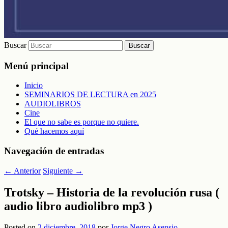
Buscar
Menú principal
Inicio
SEMINARIOS DE LECTURA en 2025
AUDIOLIBROS
Cine
El que no sabe es porque no quiere.
Qué hacemos aquí
Navegación de entradas
←
Anterior
Siguiente
→
Trotsky – Historia de la revolución rusa (
audio libro audiolibro mp3 )
Posted on
2 diciembre, 2018
por
Jorge Negro Asensio