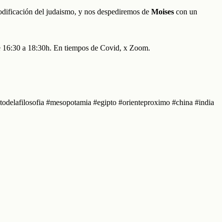
ificación del judaismo, y nos despediremos de
Moises
con un
e 16:30 a 18:30h. En tiempos de Covid, x Zoom.
entodelafilosofia #mesopotamia #egipto #orienteproximo #china #india