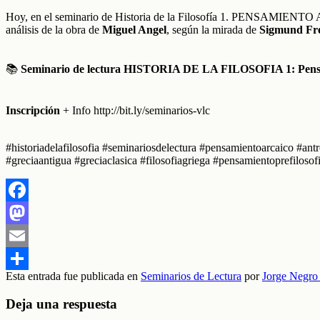
Hoy, en el seminario de Historia de la Filosofía 1. PENSAMIENTO 
análisis de la obra de
Miguel Angel
, según la mirada de
Sigmund Fr
📚
Seminario de lectura HISTORIA DE LA FILOSOFIA 1: Pensamie
Inscripción
+ Info http://bit.ly/seminarios-vlc
#historiadelafilosofia #seminariosdelectura #pensamientoarcaico #ant
#greciaantigua #greciaclasica #filosofiagriega #pensamientoprefilosof
Facebook
Mastodon
Email
Esta entrada fue publicada en
Seminarios de Lectura
por
Jorge Negro
Compartir
Deja una respuesta