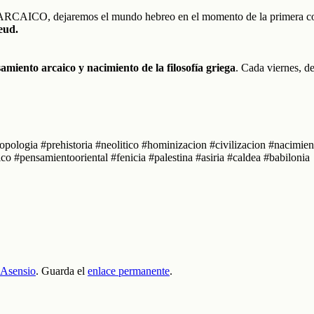
ARCAICO, dejaremos el mundo hebreo en el momento de la primera cod
eud.
nto arcaico y nacimiento de la filosofía griega
. Cada viernes, d
ropologia #prehistoria #neolitico #hominizacion #civilizacion #nacimi
ico #pensamientooriental #fenicia #palestina #asiria #caldea #babilonia
 Asensio
. Guarda el
enlace permanente
.