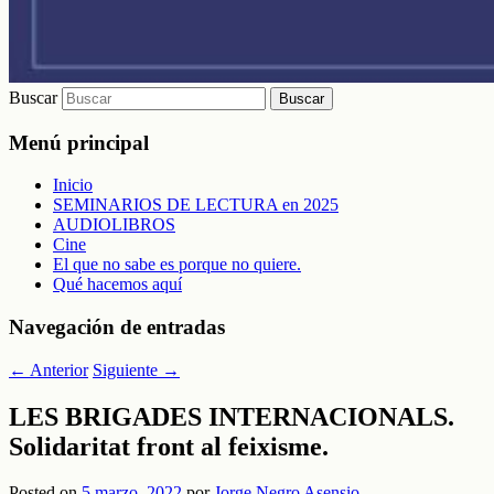
Buscar
Menú principal
Inicio
SEMINARIOS DE LECTURA en 2025
AUDIOLIBROS
Cine
El que no sabe es porque no quiere.
Qué hacemos aquí
Navegación de entradas
←
Anterior
Siguiente
→
LES BRIGADES INTERNACIONALS.
Solidaritat front al feixisme.
Posted on
5 marzo, 2022
por
Jorge Negro Asensio