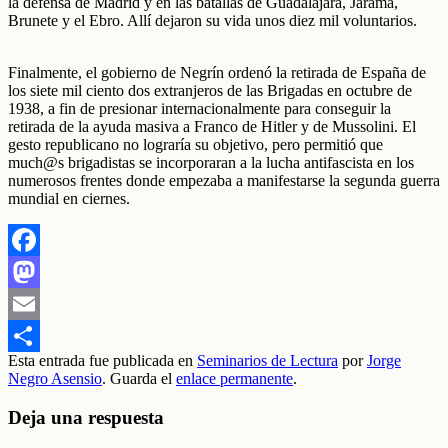
la defensa de Madrid y en las batallas de Guadalajara, Jarama,
Brunete y el Ebro. Allí dejaron su vida unos diez mil voluntarios.
Finalmente, el gobierno de Negrín ordenó la retirada de España de
los siete mil ciento dos extranjeros de las Brigadas en octubre de
1938, a fin de presionar internacionalmente para conseguir la
retirada de la ayuda masiva a Franco de Hitler y de Mussolini. El
gesto republicano no lograría su objetivo, pero permitió que
much@s brigadistas se incorporaran a la lucha antifascista en los
numerosos frentes donde empezaba a manifestarse la segunda guerra
mundial en ciernes.
Facebook
Mastodon
Email
Esta entrada fue publicada en
Seminarios de Lectura
por
Jorge
Compartir
Negro Asensio
. Guarda el
enlace permanente
.
Deja una respuesta