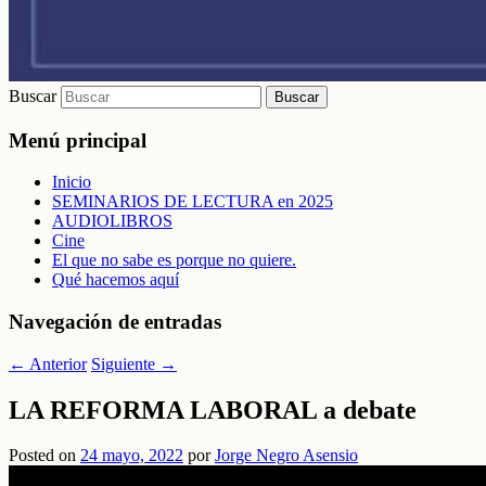
Buscar
Menú principal
Inicio
SEMINARIOS DE LECTURA en 2025
AUDIOLIBROS
Cine
El que no sabe es porque no quiere.
Qué hacemos aquí
Navegación de entradas
←
Anterior
Siguiente
→
LA REFORMA LABORAL a debate
Posted on
24 mayo, 2022
por
Jorge Negro Asensio