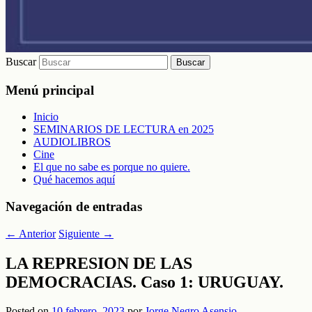
Buscar
Menú principal
Inicio
SEMINARIOS DE LECTURA en 2025
AUDIOLIBROS
Cine
El que no sabe es porque no quiere.
Qué hacemos aquí
Navegación de entradas
←
Anterior
Siguiente
→
LA REPRESION DE LAS
DEMOCRACIAS. Caso 1: URUGUAY.
Posted on
10 febrero, 2023
por
Jorge Negro Asensio