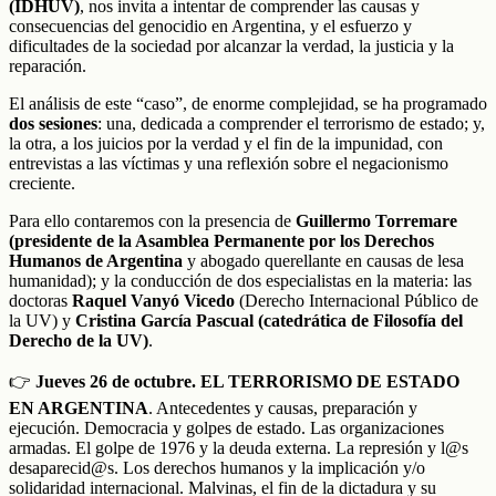
(IDHUV)
, nos invita a intentar de comprender las causas y
consecuencias del genocidio en Argentina, y el esfuerzo y
dificultades de la sociedad por alcanzar la verdad, la justicia y la
reparación.
El análisis de este “caso”, de enorme complejidad, se ha programado
dos sesiones
: una, dedicada a comprender el terrorismo de estado; y,
la otra, a los juicios por la verdad y el fin de la impunidad, con
entrevistas a las víctimas y una reflexión sobre el negacionismo
creciente.
Para ello contaremos con la presencia de
Guillermo Torremare
(presidente de la Asamblea Permanente por los Derechos
Humanos de Argentina
y abogado querellante en causas de lesa
humanidad); y la conducción de dos especialistas en la materia: las
doctoras
Raquel Vanyó Vicedo
(Derecho Internacional Público de
la UV) y
Cristina García Pascual (catedrática de Filosofía del
Derecho de la UV)
.
👉
Jueves 26 de octubre. EL TERRORISMO DE ESTADO
EN ARGENTINA
. Antecedentes y causas, preparación y
ejecución. Democracia y golpes de estado. Las organizaciones
armadas. El golpe de 1976 y la deuda externa. La represión y l@s
desaparecid@s. Los derechos humanos y la implicación y/o
solidaridad internacional. Malvinas, el fin de la dictadura y su