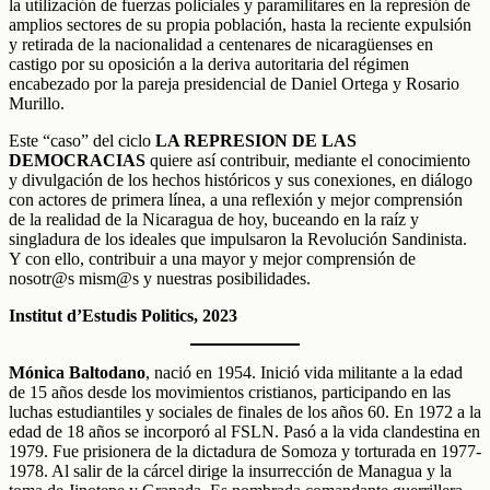
la utilización de fuerzas policiales y paramilitares en la represión de
amplios sectores de su propia población, hasta la reciente expulsión
y retirada de la nacionalidad a centenares de nicaragüenses en
castigo por su oposición a la deriva autoritaria del régimen
encabezado por la pareja presidencial de Daniel Ortega y Rosario
Murillo.
Este “caso” del ciclo
LA REPRESION DE LAS
DEMOCRACIAS
quiere así contribuir, mediante el conocimiento
y divulgación de los hechos históricos y sus conexiones, en diálogo
con actores de primera línea, a una reflexión y mejor comprensión
de la realidad de la Nicaragua de hoy, buceando en la raíz y
singladura de los ideales que impulsaron la Revolución Sandinista.
Y con ello, contribuir a una mayor y mejor comprensión de
nosotr@s mism@s y nuestras posibilidades.
Institut d’Estudis Politics, 2023
Mónica Baltodano
, nació en 1954. Inició vida militante a la edad
de 15 años desde los movimientos cristianos, participando en las
luchas estudiantiles y sociales de finales de los años 60. En 1972 a la
edad de 18 años se incorporó al FSLN. Pasó a la vida clandestina en
1979. Fue prisionera de la dictadura de Somoza y torturada en 1977-
1978. Al salir de la cárcel dirige la insurrección de Managua y la