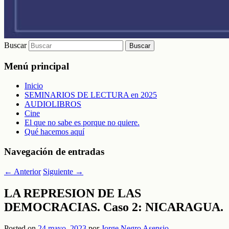
Buscar
Menú principal
Inicio
SEMINARIOS DE LECTURA en 2025
AUDIOLIBROS
Cine
El que no sabe es porque no quiere.
Qué hacemos aquí
Navegación de entradas
←
Anterior
Siguiente
→
LA REPRESION DE LAS
DEMOCRACIAS. Caso 2: NICARAGUA.
Posted on
24 mayo, 2023
por
Jorge Negro Asensio