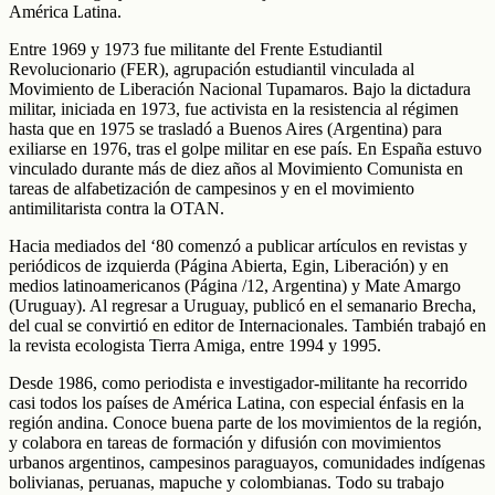
América Latina.
Entre 1969 y 1973 fue militante del Frente Estudiantil
Revolucionario (FER), agrupación estudiantil vinculada al
Movimiento de Liberación Nacional Tupamaros. Bajo la dictadura
militar, iniciada en 1973, fue activista en la resistencia al régimen
hasta que en 1975 se trasladó a Buenos Aires (Argentina) para
exiliarse en 1976, tras el golpe militar en ese país. En España estuvo
vinculado durante más de diez años al Movimiento Comunista en
tareas de alfabetización de campesinos y en el movimiento
antimilitarista contra la OTAN.
Hacia mediados del ‘80 comenzó a publicar artículos en revistas y
periódicos de izquierda (Página Abierta, Egin, Liberación) y en
medios latinoamericanos (Página /12, Argentina) y Mate Amargo
(Uruguay). Al regresar a Uruguay, publicó en el semanario Brecha,
del cual se convirtió en editor de Internacionales. También trabajó en
la revista ecologista Tierra Amiga, entre 1994 y 1995.
Desde 1986, como periodista e investigador-militante ha recorrido
casi todos los países de América Latina, con especial énfasis en la
región andina. Conoce buena parte de los movimientos de la región,
y colabora en tareas de formación y difusión con movimientos
urbanos argentinos, campesinos paraguayos, comunidades indígenas
bolivianas, peruanas, mapuche y colombianas. Todo su trabajo