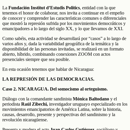
La
Fundación Institut d’Estudis Politics
, entidad con la que
tenemos el honor de colaborar, nos invita a continuar en el empeño
de conocer y comprender las características comunes o diferenciales
que mostró la represión sufrida por los movimientos democráticos y
emancipadores a lo largo del siglo XX, y lo que llevamos de XXI.
Como sabéis, esta actividad se desarrollará por “casos” a lo largo de
varios años y, dada la variabilidad geográfica de la temática y la
disponibilidad de las personas invitadas, se realizará en un formato
abierto, híbrido, combinando conexiones ZOOM con actos
presenciales siempre que sea posible.
En esta ocasión tenemos que hablar de Nicaragua:
LA REPRESIÓN DE LAS DEMOCRACIAS.
Caso 2. NICARAGUA. Del somocismo al orteguismo.
Diálogo con la comandante sandinista
Mónica Baltodano
y el
periodista
Raúl Zibechi,
investigador uruguayo especializado en los
movimientos emancipatorios de América Latina, sobre la historia,
causas, desarrollo, presente y perspectivas del sandinismo y la
revolución nicaragüense.
Presenta y modera el acto
Juan Carlos Gutiérrez,
sociólogo y