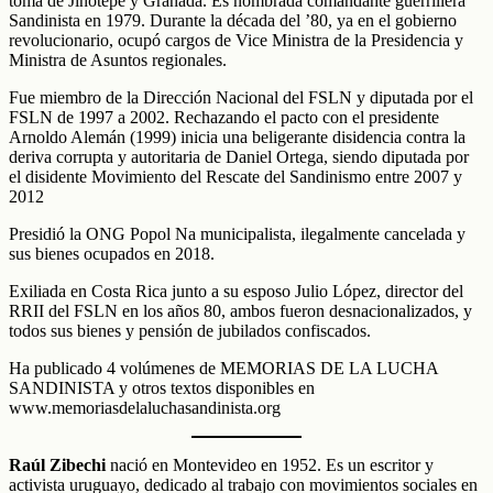
toma de Jinotepe y Granada. Es nombrada comandante guerrillera
Sandinista en 1979. Durante la década del ’80, ya en el gobierno
revolucionario, ocupó cargos de Vice Ministra de la Presidencia y
Ministra de Asuntos regionales.
Fue miembro de la Dirección Nacional del FSLN y diputada por el
FSLN de 1997 a 2002. Rechazando el pacto con el presidente
Arnoldo Alemán (1999) inicia una beligerante disidencia contra la
deriva corrupta y autoritaria de Daniel Ortega, siendo diputada por
el disidente Movimiento del Rescate del Sandinismo entre 2007 y
2012
Presidió la ONG Popol Na municipalista, ilegalmente cancelada y
sus bienes ocupados en 2018.
Exiliada en Costa Rica junto a su esposo Julio López, director del
RRII del FSLN en los años 80, ambos fueron desnacionalizados, y
todos sus bienes y pensión de jubilados confiscados.
Ha publicado 4 volúmenes de MEMORIAS DE LA LUCHA
SANDINISTA y otros textos disponibles en
www.memoriasdelaluchasandinista.org
Raúl Zibechi
nació en Montevideo en 1952. Es un escritor y
activista uruguayo, dedicado al trabajo con movimientos sociales en