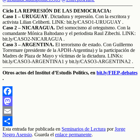
——————————————————————————
Ciclo LA REPRESIÓN DE LAS DEMOCRACIA:
Caso 1 – URUGUAY
. Dictadura y represión. Con la escritora y
activista Lilian Celiberti. LINK: bit.ly/CASO1-URUGUAY .
Caso 2 – NICARAGUA.
Del somocismo al orteguismo. Con la
comandante Mónica Baltodano y el periodista Raul Zibechi. LINK:
bit.ly/CASO2-NICARAGUA .
Caso 3 – ARGENTINA.
El terrorismo de estado. Con Guillermo
Torremare (presidente de la APDH-Argentina) y la participación de
Madres de Plaza de Mayo y víctimas de la dictadura. LINKs:
bit.ly/CASO3-ARGENTINA1 y bit.ly/CASO3-ARGENTINA2 .
——————————————————————————-
Otros actos del Institut d’Estudis Politics, en
bit.ly/FIEP-debates
.
Facebook
Mastodon
Email
Esta entrada fue publicada en
Seminarios de Lectura
por
Jorge
Compartir
Negro Asensio
. Guarda el
enlace permanente
.