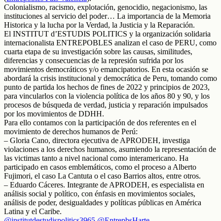
Colonialismo, racismo, explotación, genocidio, negacionismo, las
instituciones al servicio del poder… La importancia de la Memoria
Historica y la lucha por la Verdad, la Justicia y la Reparación.
El INSTITUT d’ESTUDIS POLITICS y la organización solidaria
internacionalista ENTREPOBLES analizan el caso de PERU, como
cuarta etapa de su investigación sobre las causas, similitudes,
diferencias y consecuencias de la represión sufrida por los
movimientos democráticos y/o emancipatorios. En esta ocasión se
abordará la crisis institucional y democrática de Peru, tomando como
punto de partida los hechos de fines de 2022 y principios de 2023,
para vincularlos con la violencia política de los años 80 y 90, y los
procesos de búsqueda de verdad, justicia y reparación impulsados
por los movimientos de DDHH.
Para ello contamos con la participación de dos referentes en el
movimiento de derechos humanos de Perú:
– Gloria Cano, directora ejecutiva de APRODEH, investiga
violaciones a los derechos humanos, asumiendo la representación de
las victimas tanto a nivel nacional como interamericano. Ha
participado en casos emblemáticos, como el proceso a Alberto
Fujimori, el caso La Cantuta o el caso Barrios altos, entre otros.
– Eduardo Cáceres. Integrante de APRODEH, es especialista en
análisis social y político, con énfasis en movimientos sociales,
análisis de poder, desigualdades y políticas públicas en América
Latina y el Caribe.
@institutdestudispolitics3965
@EntrepbsHarte