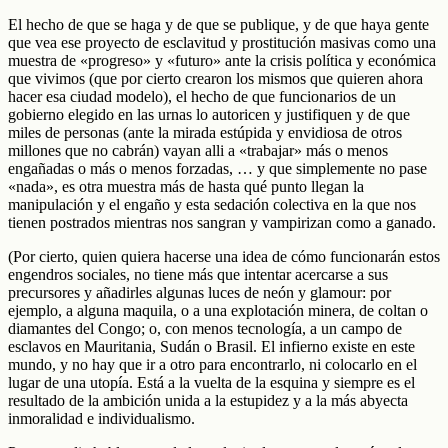
El hecho de que se haga y de que se publique, y de que haya gente
que vea ese proyecto de esclavitud y prostitución masivas como una
muestra de «progreso» y «futuro» ante la crisis política y económica
que vivimos (que por cierto crearon los mismos que quieren ahora
hacer esa ciudad modelo), el hecho de que funcionarios de un
gobierno elegido en las urnas lo autoricen y justifiquen y de que
miles de personas (ante la mirada estúpida y envidiosa de otros
millones que no cabrán) vayan alli a «trabajar» más o menos
engañadas o más o menos forzadas, … y que simplemente no pase
«nada», es otra muestra más de hasta qué punto llegan la
manipulación y el engaño y esta sedación colectiva en la que nos
tienen postrados mientras nos sangran y vampirizan como a ganado.
(Por cierto, quien quiera hacerse una idea de cómo funcionarán estos
engendros sociales, no tiene más que intentar acercarse a sus
precursores y añadirles algunas luces de neón y glamour: por
ejemplo, a alguna maquila, o a una explotación minera, de coltan o
diamantes del Congo; o, con menos tecnología, a un campo de
esclavos en Mauritania, Sudán o Brasil. El infierno existe en este
mundo, y no hay que ir a otro para encontrarlo, ni colocarlo en el
lugar de una utopía. Está a la vuelta de la esquina y siempre es el
resultado de la ambición unida a la estupidez y a la más abyecta
inmoralidad e individualismo.