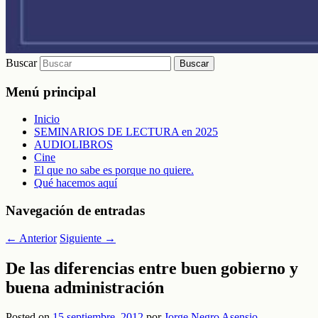
Buscar
Menú principal
Inicio
SEMINARIOS DE LECTURA en 2025
AUDIOLIBROS
Cine
El que no sabe es porque no quiere.
Qué hacemos aquí
Navegación de entradas
←
Anterior
Siguiente
→
De las diferencias entre buen gobierno y
buena administración
Posted on
15 septiembre, 2012
por
Jorge Negro Asensio