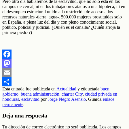
Pero otro dia hablaremos de la esclavitud, que no solo está en los
campos de cereal, ni en los trabajadores atados a una hipoteca, ni en
el desempleo estructural unido a la restricción de acceso a los
recursos naturales -tierra, agua-. 500.000 mujeres prostituidas solo
en España, a plena luz del día y con pleno conocimiento social,
político, policial y judicial. ¿Quién es el canalla? ¿Quién arroja la
primera piedra?)
Facebook
Mastodon
Email
Esta entrada fue publicada en
Actualidad
y etiquetada
buen
Compartir
gobierno
,
buena administración
,
charter City
,
ciudad privada en
honduras
,
esclavitud
por
Jorge Negro Asensio
. Guarda
enlace
permanente
.
Deja una respuesta
Tu dirección de correo electrónico no será publicada.
Los campos