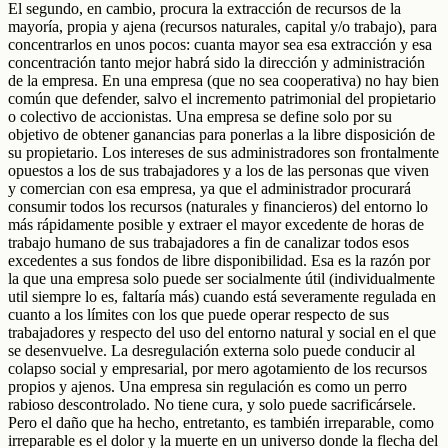
El segundo, en cambio, procura la extracción de recursos de la
mayoría, propia y ajena (recursos naturales, capital y/o trabajo), para
concentrarlos en unos pocos: cuanta mayor sea esa extracción y esa
concentración tanto mejor habrá sido la dirección y administración
de la empresa. En una empresa (que no sea cooperativa) no hay bien
común que defender, salvo el incremento patrimonial del propietario
o colectivo de accionistas. Una empresa se define solo por su
objetivo de obtener ganancias para ponerlas a la libre disposición de
su propietario. Los intereses de sus administradores son frontalmente
opuestos a los de sus trabajadores y a los de las personas que viven
y comercian con esa empresa, ya que el administrador procurará
consumir todos los recursos (naturales y financieros) del entorno lo
más rápidamente posible y extraer el mayor excedente de horas de
trabajo humano de sus trabajadores a fin de canalizar todos esos
excedentes a sus fondos de libre disponibilidad. Esa es la razón por
la que una empresa solo puede ser socialmente útil (individualmente
util siempre lo es, faltaría más) cuando está severamente regulada en
cuanto a los límites con los que puede operar respecto de sus
trabajadores y respecto del uso del entorno natural y social en el que
se desenvuelve. La desregulación externa solo puede conducir al
colapso social y empresarial, por mero agotamiento de los recursos
propios y ajenos. Una empresa sin regulación es como un perro
rabioso descontrolado. No tiene cura, y solo puede sacrificársele.
Pero el daño que ha hecho, entretanto, es también irreparable, como
irreparable es el dolor y la muerte en un universo donde la flecha del