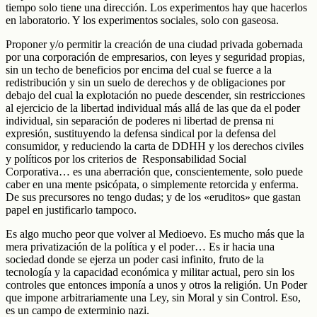
tiempo solo tiene una dirección. Los experimentos hay que hacerlos
en laboratorio. Y los experimentos sociales, solo con gaseosa.
Proponer y/o permitir la creación de una ciudad privada gobernada
por una corporación de empresarios, con leyes y seguridad propias,
sin un techo de beneficios por encima del cual se fuerce a la
redistribución y sin un suelo de derechos y de obligaciones por
debajo del cual la explotación no puede descender, sin restricciones
al ejercicio de la libertad individual más allá de las que da el poder
individual, sin separación de poderes ni libertad de prensa ni
expresión, sustituyendo la defensa sindical por la defensa del
consumidor, y reduciendo la carta de DDHH y los derechos civiles
y políticos por los criterios de Responsabilidad Social
Corporativa… es una aberración que, conscientemente, solo puede
caber en una mente psicópata, o simplemente retorcida y enferma.
De sus precursores no tengo dudas; y de los «eruditos» que gastan
papel en justificarlo tampoco.
Es algo mucho peor que volver al Medioevo. Es mucho más que la
mera privatización de la política y el poder… Es ir hacia una
sociedad donde se ejerza un poder casi infinito, fruto de la
tecnología y la capacidad económica y militar actual, pero sin los
controles que entonces imponía a unos y otros la religión. Un Poder
que impone arbitrariamente una Ley, sin Moral y sin Control. Eso,
es un campo de exterminio nazi.