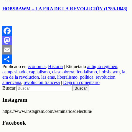
HOBSBAWM – LA ERA DE LA REVOLUCIÓN (1789-1848)
Facebook
Mastodon
Email
Publicado en
economia
,
Historia
|
Etiquetado
antiguo regimen
,
Compartir
campesinado
,
capitalismo
,
clase obrera
,
feudalismo
,
hobsbawm
,
la
era de la revolucion
,
las eras
,
liberalismo
,
política
,
revolucion
americana
,
revolucion francesa
|
Deja un comentario
Buscar
Instagram
https://www.instagram.com/seminariosdelectura/
Facebook