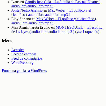
Ivans
en
Camilo Jose Cela – La familia de Pascual Duarte (
audiolibro audio libro mp3 )
Jorge Negro Asensio
en
Max Weber – El político y el
científico ( audio libro audiolibro mp3 )
Eloy Soriano
en
Max Weber – El político y el científico (
audio libro audiolibro mp3 )
Max Armin. laruta Espino
en
MONTESQUIEU – El espíritu
de las leyes ( audio libro audio libro mp3 ) (voz Loquendo)
Meta
Acceder
Feed de entradas
Feed de comentarios
WordPress.org
Funciona gracias a WordPress