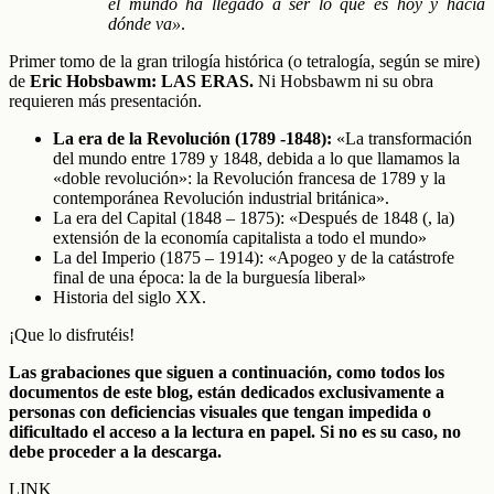
el mundo ha llegado a ser lo que es hoy y hacia
dónde va»
.
Primer tomo de la gran trilogía histórica (o tetralogía, según se mire)
de
Eric Hobsbawm: LAS ERAS.
Ni Hobsbawm ni su obra
requieren más presentación.
La era de la Revolución (1789 -1848):
«La transformación
del mundo entre 1789 y 1848, debida a lo que llamamos la
«doble revolución»: la Revolución francesa de 1789 y la
contemporánea Revolución industrial británica».
La era del Capital (1848 – 1875): «Después de 1848 (, la)
extensión de la economía capitalista a todo el mundo»
La del Imperio (1875 – 1914): «Apogeo y de la catástrofe
final de una época: la de la burguesía liberal»
Historia del siglo XX.
¡Que lo disfrutéis!
Las grabaciones que siguen a continuación, como todos los
documentos de este blog, están dedicados exclusivamente a
personas con deficiencias visuales que tengan impedida o
dificultado el acceso a la lectura en papel. Si no es su caso, no
debe proceder a la descarga.
LINK