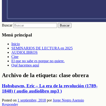
Buscar
Menú principal
Inicio
SEMINARIOS DE LECTURA en 2025
AUDIOLIBROS
Cine
El que no sabe es porque no quiere.
Qué hacemos aquí
Archivo de la etiqueta:
clase obrera
Hobsbawm, Eric – La era de la revolución (1789-
1848) ( audio audiolibro mp3 )
Posted on
1 septiembre, 2018
por
Jorge Negro Asensio
Responder