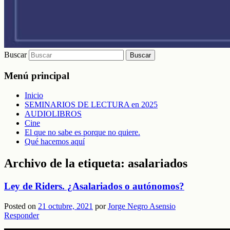
Buscar
Menú principal
Inicio
SEMINARIOS DE LECTURA en 2025
AUDIOLIBROS
Cine
El que no sabe es porque no quiere.
Qué hacemos aquí
Archivo de la etiqueta:
asalariados
Ley de Riders. ¿Asalariados o autónomos?
Posted on
21 octubre, 2021
por
Jorge Negro Asensio
Responder