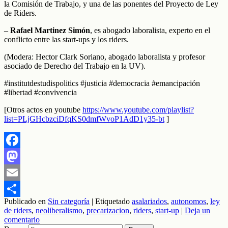
la Comisión de Trabajo, y una de las ponentes del Proyecto de Ley
de Riders.
–
Rafael Martinez Simón
, es abogado laboralista, experto en el
conflicto entre las start-ups y los riders.
(Modera: Hector Clark Soriano, abogado laboralista y profesor
asociado de Derecho del Trabajo en la UV).
#institutdestudispolitics
#justicia
#democracia
#emancipación
#libertad
#convivencia
[Otros actos en youtube
https://www.youtube.com/playlist?
list=PLjGHcbzciDfqKS0dmfWvoP1AdD1y35-bt
]
Facebook
Mastodon
Email
Publicado en
Sin categoría
|
Etiquetado
asalariados
,
autonomos
,
ley
Compartir
de riders
,
neoliberalismo
,
precarizacion
,
riders
,
start-up
|
Deja un
comentario