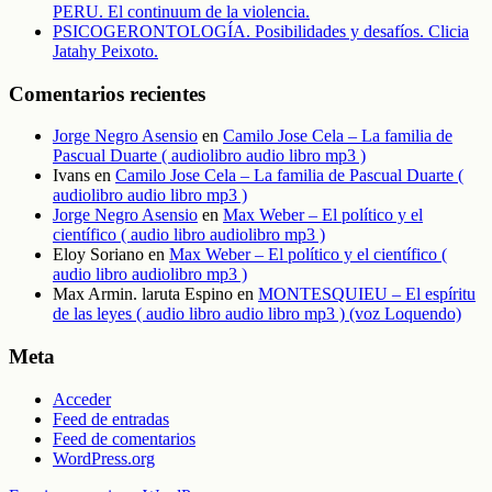
PERU. El continuum de la violencia.
PSICOGERONTOLOGÍA. Posibilidades y desafíos. Clicia
Jatahy Peixoto.
Comentarios recientes
Jorge Negro Asensio
en
Camilo Jose Cela – La familia de
Pascual Duarte ( audiolibro audio libro mp3 )
Ivans
en
Camilo Jose Cela – La familia de Pascual Duarte (
audiolibro audio libro mp3 )
Jorge Negro Asensio
en
Max Weber – El político y el
científico ( audio libro audiolibro mp3 )
Eloy Soriano
en
Max Weber – El político y el científico (
audio libro audiolibro mp3 )
Max Armin. laruta Espino
en
MONTESQUIEU – El espíritu
de las leyes ( audio libro audio libro mp3 ) (voz Loquendo)
Meta
Acceder
Feed de entradas
Feed de comentarios
WordPress.org