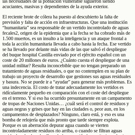
las necesidades de la población vulnerable siguieron siendo
acuciantes, masivas y dependientes de la ayuda exterior.
El reciente brote de cólera ha puesto al descubierto la falta de
previsión y falta de acción en infraestructuras. Que una institución
“humanitaria” sea responsable de un vertido incontrolado de aguas
fecales2, origen de la epidemia que a la fecha se ha cobrado más de
1.500 muertos, es un insulto a la inteligencia y un ataque frontal a
toda la acción humanitaria llevada a cabo hasta la fecha. Ese vertido
se ha llevado por delante más vidas de las que salvó el despliegue
del buque hospital Castilla enviado por el ejército español con un
coste de 20 millones de euros. ¿Cuánto cuesta el despliegue de una
unidad militar? Resulta inconcebible que no tengan preparado un
tratamiento de aguas residuales, o que no contemplen en su plan de
trabajo un proyecto de desarrollo que gestiones sus aguas residuales
y basura. No se puede ir a “ayudar” para generar más problemas. Es
una indecencia. El costo de tratar adecuadamente los vertidos es
ridículamente pequeño en comparación con el coste del despliegue
en el terreno. Y si eso ha ocurrido presuntamente en un campamento
de tropas de Naciones Unidas… ¿cuál será el control de residuos y
aguas negras y grises que hay en las ciudades o, peor aun, en los
campamentos de desplazados? Ninguno, claro está, y eso es una
bomba de relojería que más pronto que tarde siempre explota.
Porque es un aberración depurar agua cuando se vierten
incontroladamente residuos rio arriba, o cuando se filtran aguas