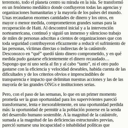
terremoto, todo el planeta centro su mirada en la isla. Se transformó
en un fenómeno mediático donde confluyeron todas las agencias y
organizaciones humanitarias y la mayoría de los países del mundo.
Unas recaudaron enormes cantidades de dinero y los otros, en
mayor o menor medida, comprometieron grandes sumas para la
recuperación de Haiti. Al descontrol inicial y a la intervención
norteamericana, continuó y siguió un inmenso y silencioso trabajo
de miles de personas adscritas a cientos de organizaciones que con
toda seguridad contribuyeron eficazmente a reducir el sufrimiento de
las personas, víctimas directas o indirectas de la catástrofe.
Desconozco en “qué” quedó tánto dinero comprometido, y en qué
medida pudo gastarse eficientemente el dinero recaudado…
Supongo que ni uno sería al fin y al cabo “tanto”, ni el otro pudo
gastarse con la eficiencia y velocidad deseables, habida cuenta de las
dificultades y de los criterios obvios e imprescindibles de
transparencia e impacto que delimitan nuestras acciones y las de las
mayoría de las grandes ONGs e instituciones serias.
Pero, con el paso de las semanas, lo que en un primer momento
prometía ser la gran oportunidad para los supervivientes pareció
transformarse, lenta e inexorablemente, en una oportunidad perdida
más: la oportunidad de permitir a la población ponerse en la senda
del desarrollo humano sostenible. A la magnitud de la catástrofe,
sumada a la magnitud de las deficiencias estructurales previas,
pareció sumarse una incapacidad o inhabilidad políticas que