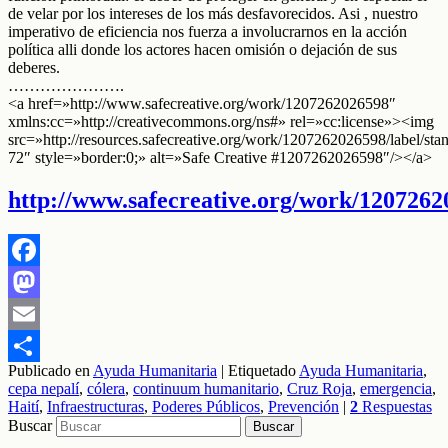
de velar por los intereses de los más desfavorecidos. Asi , nuestro
imperativo de eficiencia nos fuerza a involucrarnos en la acción
política alli donde los actores hacen omisión o dejación de sus
deberes.
………………….
<a href=»http://www.safecreative.org/work/1207262026598″
xmlns:cc=»http://creativecommons.org/ns#» rel=»cc:license»><img
src=»http://resources.safecreative.org/work/1207262026598/label/sta
72″ style=»border:0;» alt=»Safe Creative #1207262026598″/></a>
http://www.safecreative.org/work/120726
Facebook
Mastodon
Email
Publicado en
Ayuda Humanitaria
|
Etiquetado
Ayuda Humanitaria
,
Compartir
cepa nepalí
,
cólera
,
continuum humanitario
,
Cruz Roja
,
emergencia
,
Haití
,
Infraestructuras
,
Poderes Públicos
,
Prevención
|
2
Respuestas
Buscar