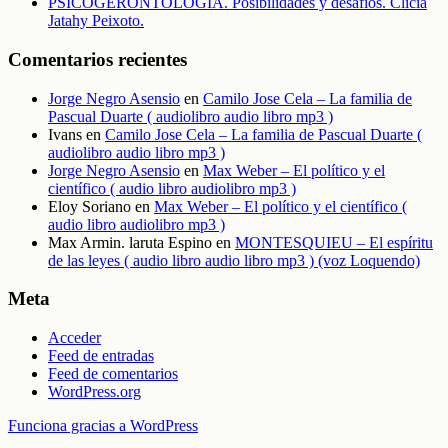
PSICOGERONTOLOGÍA. Posibilidades y desafíos. Clicia
Jatahy Peixoto.
Comentarios recientes
Jorge Negro Asensio
en
Camilo Jose Cela – La familia de
Pascual Duarte ( audiolibro audio libro mp3 )
Ivans
en
Camilo Jose Cela – La familia de Pascual Duarte (
audiolibro audio libro mp3 )
Jorge Negro Asensio
en
Max Weber – El político y el
científico ( audio libro audiolibro mp3 )
Eloy Soriano
en
Max Weber – El político y el científico (
audio libro audiolibro mp3 )
Max Armin. laruta Espino
en
MONTESQUIEU – El espíritu
de las leyes ( audio libro audio libro mp3 ) (voz Loquendo)
Meta
Acceder
Feed de entradas
Feed de comentarios
WordPress.org
Funciona gracias a WordPress