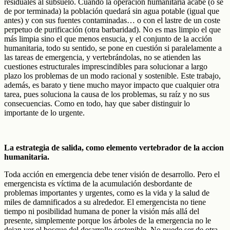
residuales al subsuelo. Cuando la operación humanitaria acabe (o se
de por terminada) la población quedará sin agua potable (igual que
antes) y con sus fuentes contaminadas… o con el lastre de un coste
perpetuo de purificación (otra barbaridad). No es mas limpio el que
más limpia sino el que menos ensucia, y el conjunto de la acción
humanitaria, todo su sentido, se pone en cuestión si paralelamente a
las tareas de emergencia, y vertebrándolas, no se atienden las
cuestiones estructurales imprescindibles para solucionar a largo
plazo los problemas de un modo racional y sostenible. Este trabajo,
además, es barato y tiene mucho mayor impacto que cualquier otra
tarea, pues soluciona la causa de los problemas, su raíz y no sus
consecuencias. Como en todo, hay que saber distinguir lo
importante de lo urgente.
La estrategia de salida, como elemento vertebrador de la accion
humanitaria.
Toda acción en emergencia debe tener visión de desarrollo. Pero el
emergencista es víctima de la acumulación desbordante de
problemas importantes y urgentes, como es la vida y la salud de
miles de damnificados a su alrededor. El emergencista no tiene
tiempo ni posibilidad humana de poner la visión más allá del
presente, simplemente porque los árboles de la emergencia no le
dejan ver el bosque del desarrollo sostenible. No puede ser de otra