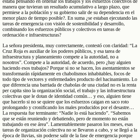
estaba pensando en ordenar los trabajos y los esfuerzos colectivos de
manera que tuvieran un resultado acumulativo a largo plazo, que
permiese a la población y su gobierno salir de su dependencia en el
menor plazo de tiempo posible?. En suma ¿se estaban ejecutando las
tareas de emergencia con visión de sostenibilidad y desarrollo,
combinando los esfuerzos públicos y colectivos en tareas de
ordenación e infraestructuras?
La señora presidenta, muy correctamente, contestó con claridad: “La
Cruz Roja es auxiliar de los poderes públicos, y esa tarea de
infraestructura y planeamiento compete a la autoridad, no a
nosotros”. Compete a la autoridad, de acuerdo, pero ¿hay alguien
haciendo esos trabajos? Porque si no se hacen, los asentamientos se
transformarán rápidamente en chabolismos inhabitables, focos de
todo tipo de vectores y enfermedades producto del hacinamiento. Lo
que diferencia una barriada de chabolas de una ciudad no es la renta
per capita sino la organización social, el trabajo y las infraestructura
colectivas que le dotan de identidad común… y eso, alguien tiene
que hacerlo si no se quiere que los esfuerzos caigan en saco roto
prolongando y cronificando los males producidos por el desastre…
La respuesta fue terminante: “Nadie lo está haciendo”. “Sabemos
que se están reuniendo y debatiendo, pero de momento no están
trabajando en ese área”. Lamentablemente pasaron los meses, esas
tareas de organización colectiva no se llevaron a cabo, y se llegó a la
época de lluvias, sin poderse salir de la fase de emergencia porque