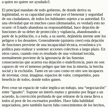
a quien no quiere ser ayudado3.
El principal mandato de todo gobierno, de donde deriva su
legitimidad, es su capacidad para velar por el bienestar y seguridad
de sus ciudadanos, de todos los habitantes sujetos a su autoridad. Es
una obviedad que en muchos casos (demasiados, es verdad) esto no
ocurre: el Estado abandona su responsabilidad, hace dejación de
funciones de su deber de protección y vigilancia, abandonando a
parte de la población, o a toda, a su suerte, dejándola inerme ante los
peligros o los desastres. Generalmente (quisiera creer) esta dejación
de funciones proviene de una incapacidad técnica, económica y/o
política para realizar y sostener acciones colectivas a largo plazo. En
otros casos, cuando esto es resultado de una voluntad torcida,
normalmente proviene de la ignorancia de las funestas
consecuencias que acarrea esa dejación o maleficencia, pues no son
capaces de ver el inmenso peligro que late tras la miseria, la brecha
social y la exclusión. Tanto en un caso como en otro son incapaces
de inventar, crear, imaginar, espacios de valor, compartidos, para
beneficio de todos, donde todos ganen.
Pero crear un espacio de valor implica un trabajo, una “negociación”
entre “iguales”. Supone un interés mutuo y genuino por llegar a un
acuerdo, la convicción profunda de que retirarse de la mesa lleva a
todos al peor de los escenarios posibles. Hace falta habilidad
negociadora, pero también hacen falta conocimientos de los hechos,