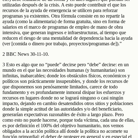
utilizadas después de la crisis. A esto puede contribuir el que los
recursos de la ayuda de emergencia se utilicen para reforzar
programas ya existentes. Otra fórmula consiste en no repartir la
ayuda (como la alimentaria) de forma gratuita, sino en forma de
salarios en el marco de programas de empleo de mano de obra
intensiva, que generan ingresos e infraestructuras, al tiempo que
reducen el riesgo de una mentalidad de dependencia hacia la ayuda
(ver [comida o dinero por trabajo, proyectos/programas de]).”
2 BBC News 30-11-10.
3 Esto es algo que no “puede” decirse pero “debe” decirse: en un
mundo en el que las necesidades humanas (y humanitarias) son
infinitas, inabarcables; donde los obstáculos físicos, económicos y
políticos son prácticamente insuperables, y donde los recursos de
que disponemos son penósamente limitados, carece de todo
fundamento y es profundamente inmoral disipar los esfuerzos y
recursos en lugares donde no se logrará ninguno o casi ningún
impacto, dejando en cambio desatendidos otros sitios y poblaciones
donde la simple actitud de las autoridades y/o del beneficiario,
generarían expectativas razonables de éxito a largo plazo. Pero
como esto no puede hacerse, porque toda víctima, cada una de ellas,
es por definición el 100% del objetivo humanitario, nos vemos
obligados a la acción política allí donde la política no acomete su
función primordial: el deber de proteger en general y en especial el