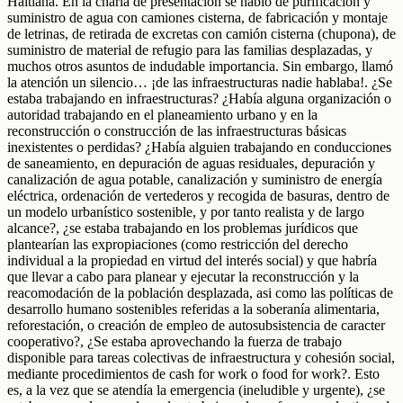
Haitiana. En la charla de presentación se habló de purificación y
suministro de agua con camiones cisterna, de fabricación y montaje
de letrinas, de retirada de excretas con camión cisterna (chupona), de
suministro de material de refugio para las familias desplazadas, y
muchos otros asuntos de indudable importancia. Sin embargo, llamó
la atención un silencio… ¡de las infraestructuras nadie hablaba!. ¿Se
estaba trabajando en infraestructuras? ¿Había alguna organización o
autoridad trabajando en el planeamiento urbano y en la
reconstrucción o construcción de las infraestructuras básicas
inexistentes o perdidas? ¿Había alguien trabajando en conducciones
de saneamiento, en depuración de aguas residuales, depuración y
canalización de agua potable, canalización y suministro de energía
eléctrica, ordenación de vertederos y recogida de basuras, dentro de
un modelo urbanístico sostenible, y por tanto realista y de largo
alcance?, ¿se estaba trabajando en los problemas jurídicos que
plantearían las expropiaciones (como restricción del derecho
individual a la propiedad en virtud del interés social) y que habría
que llevar a cabo para planear y ejecutar la reconstrucción y la
reacomodación de la población desplazada, asi como las políticas de
desarrollo humano sostenibles referidas a la soberanía alimentaria,
reforestación, o creación de empleo de autosubsistencia de caracter
cooperativo?, ¿Se estaba aprovechando la fuerza de trabajo
disponible para tareas colectivas de infraestructura y cohesión social,
mediante procedimientos de cash for work o food for work?. Esto
es, a la vez que se atendía la emergencia (ineludible y urgente), ¿se