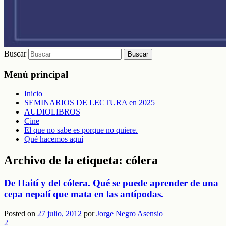
Buscar
Menú principal
Inicio
SEMINARIOS DE LECTURA en 2025
AUDIOLIBROS
Cine
El que no sabe es porque no quiere.
Qué hacemos aquí
Archivo de la etiqueta:
cólera
De Haití y del cólera. Qué se puede aprender de una
cepa nepalí que mata en las antípodas.
Posted on
27 julio, 2012
por
Jorge Negro Asensio
2