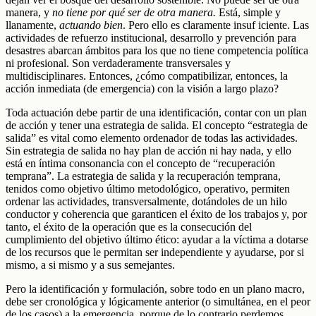
manera, y
no tiene por qué ser de otra manera.
Está, simple y
llanamente,
actuando bien
. Pero ello es claramente insuf iciente. Las
actividades de refuerzo institucional, desarrollo y prevención para
desastres abarcan ámbitos para los que no tiene competencia política
ni profesional. Son verdaderamente transversales y
multidisciplinares. Entonces, ¿cómo compatibilizar, entonces, la
acción inmediata (de emergencia) con la visión a largo plazo?
Toda actuación debe partir de una identificación, contar con un plan
de acción y tener una estrategia de salida. El concepto “estrategia de
salida” es vital como elemento ordenador de todas las actividades.
Sin estrategia de salida no hay plan de acción ni hay nada, y ello
está en íntima consonancia con el concepto de “recuperación
temprana”. La estrategia de salida y la recuperación temprana,
tenidos como objetivo último metodológico, operativo, permiten
ordenar las actividades, transversalmente, dotándoles de un hilo
conductor y coherencia que garanticen el éxito de los trabajos y, por
tanto, el éxito de la operación que es la consecución del
cumplimiento del objetivo último ético: ayudar a la víctima a dotarse
de los recursos que le permitan ser independiente y ayudarse, por si
mismo, a si mismo y a sus semejantes.
Pero la identificación y formulación, sobre todo en un plano macro,
debe ser cronológica y lógicamente anterior (o simultánea, en el peor
de los casos) a la emergencia, porque de lo contrario perdemos