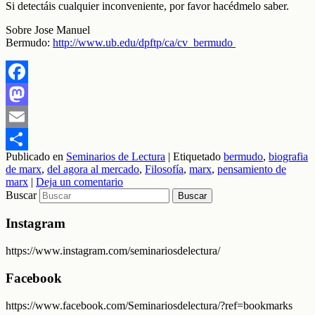
Si detectáis cualquier inconveniente, por favor hacédmelo saber.
Sobre Jose Manuel
Bermudo:
http://www.ub.edu/dpftp/ca/cv_bermudo
Facebook
Mastodon
Email
Publicado en
Seminarios de Lectura
|
Etiquetado
bermudo
,
biografia
Compartir
de marx
,
del agora al mercado
,
Filosofía
,
marx
,
pensamiento de
marx
|
Deja un comentario
Buscar
Instagram
https://www.instagram.com/seminariosdelectura/
Facebook
https://www.facebook.com/Seminariosdelectura/?ref=bookmarks