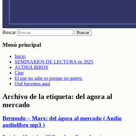
Buscar
Menú principal
Inicio
SEMINARIOS DE LECTURA en 2025
AUDIOLIBROS
Cine
El que no sabe es porque no quiere.
Qué hacemos aquí
Archivo de la etiqueta:
del agora al
mercado
Bermudo – Marx: del ágora al mercado ( Audio
audiolibro mp3 )