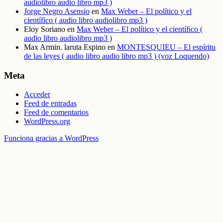
audiolibro audio libro mp3 )
Jorge Negro Asensio
en
Max Weber – El político y el
científico ( audio libro audiolibro mp3 )
Eloy Soriano
en
Max Weber – El político y el científico (
audio libro audiolibro mp3 )
Max Armin. laruta Espino
en
MONTESQUIEU – El espíritu
de las leyes ( audio libro audio libro mp3 ) (voz Loquendo)
Meta
Acceder
Feed de entradas
Feed de comentarios
WordPress.org
Funciona gracias a WordPress