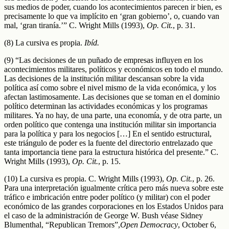
sus medios de poder, cuando los acontecimientos parecen ir bien, es
precisamente lo que va implícito en ‘gran gobierno’, o, cuando van
mal, ‘gran tiranía.’” C. Wright Mills (1993),
Op. Cit.
, p. 31.
(8) La cursiva es propia.
Ibíd.
(9) “Las decisiones de un puñado de empresas influyen en los
acontecimientos militares, políticos y económicos en todo el mundo.
Las decisiones de la institución militar descansan sobre la vida
política así como sobre el nivel mismo de la vida económica, y los
afectan lastimosamente. Las decisiones que se toman en el dominio
político determinan las actividades económicas y los programas
militares. Ya no hay, de una parte, una economía, y de otra parte, un
orden político que contenga una institución militar sin importancia
para la política y para los negocios […] En el sentido estructural,
este triángulo de poder es la fuente del directorio entrelazado que
tanta importancia tiene para la estructura histórica del presente.” C.
Wright Mills (1993),
Op. Cit.
, p. 15.
(10) La cursiva es propia. C. Wright Mills (1993),
Op. Cit.
, p. 26.
Para una interpretación igualmente crítica pero más nueva sobre este
tráfico e imbricación entre poder político (y militar) con el poder
económico de las grandes corporaciones en los Estados Unidos para
el caso de la administración de George W. Bush véase Sidney
Blumenthal, “Republican Tremors”,
Open Democracy
, October 6,