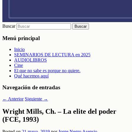
Buscar
Menú principal
Inicio
SEMINARIOS DE LECTURA en 2025
AUDIOLIBROS
Cine
El que no sabe es porque no quiere.
Qué hacemos aquí
Navegación de entradas
←
Anterior
Siguiente
→
Wright Mills, Ch. – La elite del poder
(FCE, 1993)
Posted on
21 mayo, 2019
por
Jorge Negro Asensio