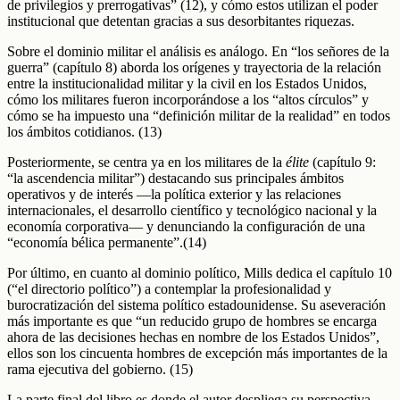
de privilegios y prerrogativas” (12), y cómo estos utilizan el poder
institucional que detentan gracias a sus desorbitantes riquezas.
Sobre el dominio militar el análisis es análogo. En “los señores de la
guerra” (capítulo 8) aborda los orígenes y trayectoria de la relación
entre la institucionalidad militar y la civil en los Estados Unidos,
cómo los militares fueron incorporándose a los “altos círculos” y
cómo se ha impuesto una “definición militar de la realidad” en todos
los ámbitos cotidianos. (13)
Posteriormente, se centra ya en los militares de la
élite
(capítulo 9:
“la ascendencia militar”) destacando sus principales ámbitos
operativos y de interés —la política exterior y las relaciones
internacionales, el desarrollo científico y tecnológico nacional y la
economía corporativa— y denunciando la configuración de una
“economía bélica permanente”.(14)
Por último, en cuanto al dominio político, Mills dedica el capítulo 10
(“el directorio político”) a contemplar la profesionalidad y
burocratización del sistema político estadounidense. Su aseveración
más importante es que “un reducido grupo de hombres se encarga
ahora de las decisiones hechas en nombre de los Estados Unidos”,
ellos son los cincuenta hombres de excepción más importantes de la
rama ejecutiva del gobierno. (15)
La parte final del libro es donde el autor despliega su perspectiva