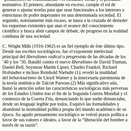
normativo. El primero, abundante en exceso, cumple el rol de
generar o ajustar teorías para que sean funcionales a los intereses y
estructuras de poder imperantes en una determinada sociedad. El
segundo, notoriamente más escaso, se lanza a la cruzada de demoler
los esquemas existentes que atan el avance del conocimiento
científico y busca abrir campos de debate, de progreso en la realidad
cotidiana de una sociedad.
C. Wright Mills (1916-1962) es un fiel ejemplo de éste último tipo.
Desde sus escritos sociológicos, fue
el
exponente intelectual
principal del
liberalismo radical
o
progresista
de las décadas de los
’40 y los ‘50. Batalló contra el
nuevo liberalismo
de David Truman,
Daniel Bell, Seymour Martin Lipset, Charles Frankel, Richard
Hofstadter e incluso Reinhold Niebuhr (1); reveló la inutilidad
del
behaviourismo
de Lloyd Warner y la innecesaria parsimonia de
la teoría sistémica de Talcott Parsons.(2) Más significativo aún,
llamó la atención sobre las características sociológicas más perversas
de los Estados Unidos tras el fin de la Segunda Guerra Mundial y el
comienzo de la Guerra Fría, denunciando lo que nadie denunciaba,
desde un lenguaje legible por todos. Esquivó las formalidades y
abandonó la neutralidad política propia del mundo académico de su
época. Su agudo pensamiento sociológico se volvió praxis política a
favor de sus valores e ideales, a favor de la “liberación del hombre a
través de su razón”.