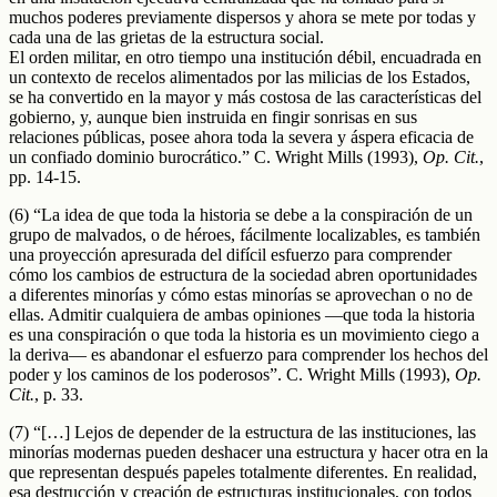
muchos poderes previamente dispersos y ahora se mete por todas y
cada una de las grietas de la estructura social.
El orden militar, en otro tiempo una institución débil, encuadrada en
un contexto de recelos alimentados por las milicias de los Estados,
se ha convertido en la mayor y más costosa de las características del
gobierno, y, aunque bien instruida en fingir sonrisas en sus
relaciones públicas, posee ahora toda la severa y áspera eficacia de
un confiado dominio burocrático.” C. Wright Mills (1993),
Op. Cit.
,
pp. 14-15.
(6) “La idea de que toda la historia se debe a la conspiración de un
grupo de malvados, o de héroes, fácilmente localizables, es también
una proyección apresurada del difícil esfuerzo para comprender
cómo los cambios de estructura de la sociedad abren oportunidades
a diferentes minorías y cómo estas minorías se aprovechan o no de
ellas. Admitir cualquiera de ambas opiniones —que toda la historia
es una conspiración o que toda la historia es un movimiento ciego a
la deriva— es abandonar el esfuerzo para comprender los hechos del
poder y los caminos de los poderosos”. C. Wright Mills (1993),
Op.
Cit.
, p. 33.
(7) “[…] Lejos de depender de la estructura de las instituciones, las
minorías modernas pueden deshacer una estructura y hacer otra en la
que representan después papeles totalmente diferentes. En realidad,
esa destrucción y creación de estructuras institucionales, con todos