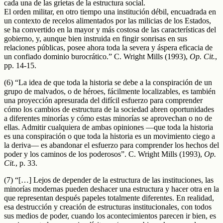
cada una de las grietas de la estructura social.
El orden militar, en otro tiempo una institución débil, encuadrada en
un contexto de recelos alimentados por las milicias de los Estados,
se ha convertido en la mayor y más costosa de las características del
gobierno, y, aunque bien instruida en fingir sonrisas en sus
relaciones públicas, posee ahora toda la severa y áspera eficacia de
un confiado dominio burocrático.” C. Wright Mills (1993),
Op. Cit.
,
pp. 14-15.
(6) “La idea de que toda la historia se debe a la conspiración de un
grupo de malvados, o de héroes, fácilmente localizables, es también
una proyección apresurada del difícil esfuerzo para comprender
cómo los cambios de estructura de la sociedad abren oportunidades
a diferentes minorías y cómo estas minorías se aprovechan o no de
ellas. Admitir cualquiera de ambas opiniones —que toda la historia
es una conspiración o que toda la historia es un movimiento ciego a
la deriva— es abandonar el esfuerzo para comprender los hechos del
poder y los caminos de los poderosos”. C. Wright Mills (1993),
Op.
Cit.
, p. 33.
(7) “[…] Lejos de depender de la estructura de las instituciones, las
minorías modernas pueden deshacer una estructura y hacer otra en la
que representan después papeles totalmente diferentes. En realidad,
esa destrucción y creación de estructuras institucionales, con todos
sus medios de poder, cuando los acontecimientos parecen ir bien, es