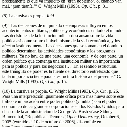
precisamente lo que va implícito en ‘gran gobierno’, o, cuando van
mal, ‘gran tiranía.’” C. Wright Mills (1993),
Op. Cit.
, p. 31.
(8) La cursiva es propia.
Ibíd.
(9) “Las decisiones de un puñado de empresas influyen en los
acontecimientos militares, políticos y económicos en todo el mundo.
Las decisiones de la institución militar descansan sobre la vida
política así como sobre el nivel mismo de la vida económica, y los
afectan lastimosamente. Las decisiones que se toman en el dominio
político determinan las actividades económicas y los programas
militares. Ya no hay, de una parte, una economía, y de otra parte, un
orden político que contenga una institución militar sin importancia
para la política y para los negocios […] En el sentido estructural,
este triángulo de poder es la fuente del directorio entrelazado que
tanta importancia tiene para la estructura histórica del presente.” C.
Wright Mills (1993),
Op. Cit.
, p. 15.
(10) La cursiva es propia. C. Wright Mills (1993),
Op. Cit.
, p. 26.
Para una interpretación igualmente crítica pero más nueva sobre este
tráfico e imbricación entre poder político (y militar) con el poder
económico de las grandes corporaciones en los Estados Unidos para
el caso de la administración de George W. Bush véase Sidney
Blumenthal, “Republican Tremors”,
Open Democracy
, October 6,
2005 (extraído el 10 de octubre de 2006), disponible en
http://www.opendemocracy.net.