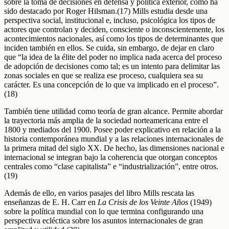
sobre la toma de decisiones en defensa y política exterior, como ha
sido destacado por Roger Hilsman.(17) Mills estudia desde una
perspectiva social, institucional e, incluso, psicológica los tipos de
actores que controlan y deciden, consciente o inconscientemente, los
acontecimientos nacionales, así como los tipos de determinantes que
inciden también en ellos. Se cuida, sin embargo, de dejar en claro
que “la idea de la élite del poder no implica nada acerca del proceso
de adopción de decisiones como tal; es un intento para delimitar las
zonas sociales en que se realiza ese proceso, cualquiera sea su
carácter. Es una concepción de lo que va implicado en el proceso”.
(18)
También tiene utilidad como teoría de gran alcance. Permite abordar
la trayectoria más amplia de la sociedad norteamericana entre el
1800 y mediados del 1900. Posee poder explicativo en relación a la
historia contemporánea mundial y a las relaciones internacionales de
la primera mitad del siglo XX. De hecho, las dimensiones nacional e
internacional se integran bajo la coherencia que otorgan conceptos
centrales como “clase capitalista” e “industrialización”, entre otros.
(19)
Además de ello, en varios pasajes del libro Mills rescata las
enseñanzas de E. H. Carr en
La Crisis de los Veinte Años
(1949)
sobre la política mundial con lo que termina configurando una
perspectiva ecléctica sobre los asuntos internacionales de gran