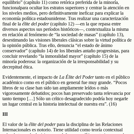
equilibrio” (capítulo 11) como retórica preferida de la minoría,
funcionalpara ocultar los estratos superiores y centrar la atención en
los niveles medios, pero definitivamente ineficaz para explicar la
economía política estadounidense. Tras realizar una caracterización
final de la
élite del poder
(capítulo 12) —en la que repasa entre
diversos aspectos sus períodos históricos—, contextualiza la misma
en relación al fenómeno de “la sociedad de masas” (capítulo 13),
desestimando las visiones liberales clásicas sobre la virtud política de
la opinión pública. Tras ello, denuncia “el estado de ánimo
conservador” (capítulo 14) de los liberales antaño progresistas, para
concluir revelando “la inmoralidad mayor” (capítulo 15) de la
minoría poderosa: la organización de la irresponsabilidad y su
decrepitud ética.
Evidentemente, el impacto de
La Élite del Poder
tanto en el público
académico como en el público en general fue muy grande. “Pocos
libros de su clase han sido tan ampliamente leídos o más
vigorosamente debatidos; pocos han preservado tanta relevancia por
tanto tiempo […] Sólo un crítico desagradecido podría hoy negarle
un lugar central en la historia intelectual de nuestra era”. (16)
III
El valor de la
élite del poder
para la disciplina de las Relaciones
Internacionales es notorio. Tiene utilidad como teoría contextual