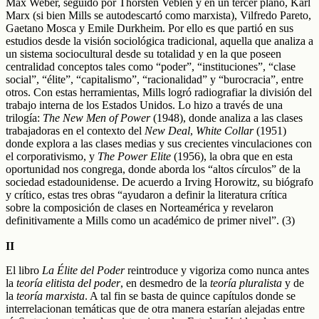
Max Weber, seguido por Thorsten Veblen y en un tercer plano, Karl
Marx (si bien Mills se autodescartó como marxista), Vilfredo Pareto,
Gaetano Mosca y Emile Durkheim. Por ello es que partió en sus
estudios desde la visión sociológica tradicional, aquella que analiza a
un sistema sociocultural desde su totalidad y en la que poseen
centralidad conceptos tales como “poder”, “instituciones”, “clase
social”, “élite”, “capitalismo”, “racionalidad” y “burocracia”, entre
otros. Con estas herramientas, Mills logró radiografiar la división del
trabajo interna de los Estados Unidos. Lo hizo a través de una
trilogía:
The New Men of Power
(1948), donde analiza a las clases
trabajadoras en el contexto del
New Deal
,
White Collar
(1951)
donde explora a las clases medias y sus crecientes vinculaciones con
el corporativismo, y
The Power Elite
(1956), la obra que en esta
oportunidad nos congrega, donde aborda los “altos círculos” de la
sociedad estadounidense. De acuerdo a Irving Horowitz, su biógrafo
y crítico, estas tres obras “ayudaron a definir la literatura crítica
sobre la composición de clases en Norteamérica y revelaron
definitivamente a Mills como un académico de primer nivel”. (3)
II
El libro
La Élite del Poder
reintroduce y vigoriza como nunca antes
la
teoría elitista del poder
, en desmedro de la
teoría pluralista
y de
la
teoría marxista
. A tal fin se basta de quince capítulos donde se
interrelacionan temáticas que de otra manera estarían alejadas entre