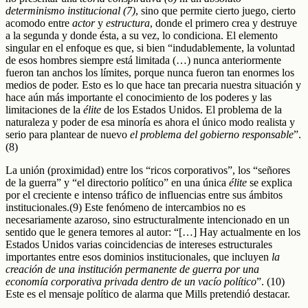
determinismo institucional (7)
, sino que permite cierto juego, cierto
acomodo entre
actor
y
estructura
, donde el primero crea y destruye
a la segunda y donde ésta, a su vez, lo condiciona. El elemento
singular en el enfoque es que, si bien “indudablemente, la voluntad
de esos hombres siempre está limitada (…) nunca anteriormente
fueron tan anchos los límites, porque nunca fueron tan enormes los
medios de poder. Esto es lo que hace tan precaria nuestra situación y
hace aún más importante el conocimiento de los poderes y las
limitaciones de la
élite
de los Estados Unidos. El problema de la
naturaleza y poder de esa minoría es ahora el único modo realista y
serio para plantear de nuevo
el problema del gobierno responsable
”.
(8)
La unión (proximidad) entre los “ricos corporativos”, los “señores
de la guerra” y “el directorio político” en una única
élite
se explica
por el creciente e intenso tráfico de influencias entre sus ámbitos
institucionales.(9) Este fenómeno de intercambios no es
necesariamente azaroso, sino estructuralmente intencionado en un
sentido que le genera temores al autor: “[…] Hay actualmente en los
Estados Unidos varias coincidencias de intereses estructurales
importantes entre esos dominios institucionales, que incluyen
la
creación de una institución permanente de guerra por una
economía corporativa privada dentro de un vacío político
”. (10)
Este es el mensaje político de alarma que Mills pretendió destacar.