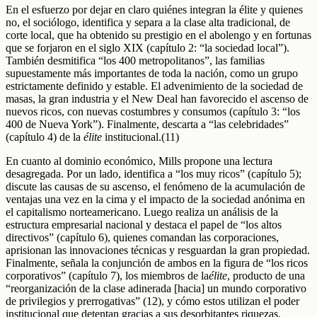
En el esfuerzo por dejar en claro quiénes integran la élite y quienes
no, el sociólogo, identifica y separa a la clase alta tradicional, de
corte local, que ha obtenido su prestigio en el abolengo y en fortunas
que se forjaron en el siglo XIX (capítulo 2: “la sociedad local”).
También desmitifica “los 400 metropolitanos”, las familias
supuestamente más importantes de toda la nación, como un grupo
estrictamente definido y estable. El advenimiento de la sociedad de
masas, la gran industria y el New Deal han favorecido el ascenso de
nuevos ricos, con nuevas costumbres y consumos (capítulo 3: “los
400 de Nueva York”). Finalmente, descarta a “las celebridades”
(capítulo 4) de la
élite
institucional.(11)
En cuanto al dominio económico, Mills propone una lectura
desagregada. Por un lado, identifica a “los muy ricos” (capítulo 5);
discute las causas de su ascenso, el fenómeno de la acumulación de
ventajas una vez en la cima y el impacto de la sociedad anónima en
el capitalismo norteamericano. Luego realiza un análisis de la
estructura empresarial nacional y destaca el papel de “los altos
directivos” (capítulo 6), quienes comandan las corporaciones,
aprisionan las innovaciones técnicas y resguardan la gran propiedad.
Finalmente, señala la conjunción de ambos en la figura de “los ricos
corporativos” (capítulo 7), los miembros de la
élite
, producto de una
“reorganización de la clase adinerada [hacia] un mundo corporativo
de privilegios y prerrogativas” (12), y cómo estos utilizan el poder
institucional que detentan gracias a sus desorbitantes riquezas.