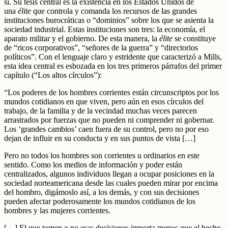
sí. Su tesis central es la existencia en los Estados Unidos de
una
élite
que controla y comanda los recursos de las grandes
instituciones burocráticas o “dominios” sobre los que se asienta la
sociedad industrial. Estas instituciones son tres: la economía, el
aparato militar y el gobierno. De esta manera, la
élite
se constituye
de “ricos corporativos”, “señores de la guerra” y “directorios
políticos”. Con el lenguaje claro y estridente que caracterizó a Mills,
esta idea central es esbozada en los tres primeros párrafos del primer
capítulo (“Los altos círculos”):
“Los poderes de los hombres corrientes están circunscriptos por los
mundos cotidianos en que viven, pero aún en esos círculos del
trabajo, de la familia y de la vecindad muchas veces parecen
arrastrados por fuerzas que no pueden ni comprender ni gobernar.
Los ‘grandes cambios’ caen fuera de su control, pero no por eso
dejan de influir en su conducta y en sus puntos de vista […]
Pero no todos los hombres son corrientes u ordinarios en este
sentido. Como los medios de información y poder están
centralizados, algunos individuos llegan a ocupar posiciones en la
sociedad norteamericana desde las cuales pueden mirar por encima
del hombro, digámoslo así, a los demás, y con sus decisiones
pueden afectar poderosamente los mundos cotidianos de los
hombres y las mujeres corrientes.
[…] El que tomen o no esas decisiones importa menos que el hecho