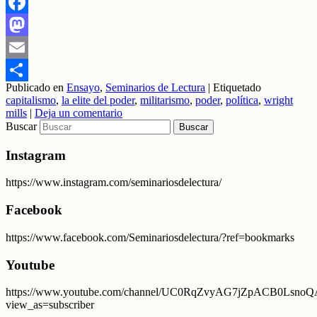
Facebook
Mastodon
Email
Publicado en
Ensayo
,
Seminarios de Lectura
|
Etiquetado
Compartir
capitalismo
,
la elite del poder
,
militarismo
,
poder
,
política
,
wright
mills
|
Deja un comentario
Buscar
Instagram
https://www.instagram.com/seminariosdelectura/
Facebook
https://www.facebook.com/Seminariosdelectura/?ref=bookmarks
Youtube
https://www.youtube.com/channel/UC0RqZvyAG7jZpACB0LsnoQA
view_as=subscriber