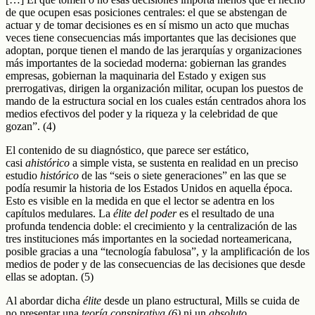
de que ocupen esas posiciones centrales: el que se abstengan de
actuar y de tomar decisiones es en sí mismo un acto que muchas
veces tiene consecuencias más importantes que las decisiones que
adoptan, porque tienen el mando de las jerarquías y organizaciones
más importantes de la sociedad moderna: gobiernan las grandes
empresas, gobiernan la maquinaria del Estado y exigen sus
prerrogativas, dirigen la organización militar, ocupan los puestos de
mando de la estructura social en los cuales están centrados ahora los
medios efectivos del poder y la riqueza y la celebridad de que
gozan”. (4)
El contenido de su diagnóstico, que parece ser estático,
casi
ahistórico
a simple vista, se sustenta en realidad en un preciso
estudio
histórico
de las “seis o siete generaciones” en las que se
podía resumir la historia de los Estados Unidos en aquella época.
Esto es visible en la medida en que el lector se adentra en los
capítulos medulares. La
élite
del poder
es el resultado de una
profunda tendencia doble: el crecimiento y la centralización de las
tres instituciones más importantes en la sociedad norteamericana,
posible gracias a una “tecnología fabulosa”, y la amplificación de los
medios de poder y de las consecuencias de las decisiones que desde
ellas se adoptan. (5)
Al abordar dicha
élite
desde un plano estructural, Mills se cuida de
no presentar una
teoría conspirativa (6)
ni un
absoluto