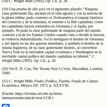
(18) C. Wright Mills (1993),
Op. Cit.
, p. 28.
(19) Una prueba de ello yace en el siguientes párrafo: “Ninguna
clase gobernante fija, anclada en la vida agraria y con la aureola de
la gloria militar, pudo contener en Norteamérica el empuje histórico
del comercio y de la industria, ni someter a la élite capitalista, como
los capitalistas fueron sometidos en Alemania y el Japón, por
ejemplo. Ni pudo la clase gobernante de ninguna parte del mundo
contener a la de los Estados Unidos cuando vino a decidir la historia
la violencia industrializada. Así lo atestiguan el destino de Alemania
y del Japón en las dos guerras mundiales, y también el destino de la
misma Inglaterra, de su clase gobernante modelo, al convertirse
Nueva York en la inevitable capital económica y Washington en la
inevitable capital política del mundo capitalista occidental.” C.
Wright Mills (1993),
Op. Cit.
, p. 20.
(20) Ver E. H. Carr,
The Twenty Year’s Crisis
, Macmillan, London,
1949.
(21) C. Wright Mills,
Poder, Política, Pueblo,
Fondo de Cultura
Económica, México DF, 1973, p. XXXVIII.
(Fuente: https://revistas.ort.edu.uy/letras-
internacionales/article/view/1158 )