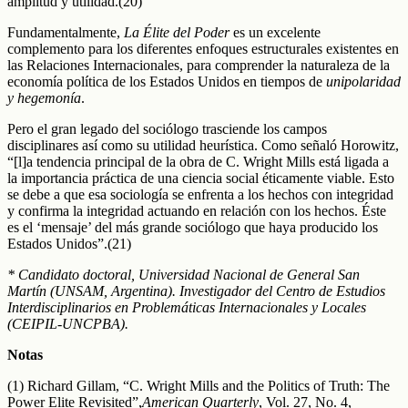
amplitud y utilidad.(20)
Fundamentalmente,
La Élite del Poder
es un excelente
complemento para los diferentes enfoques estructurales existentes en
las Relaciones Internacionales, para comprender la naturaleza de la
economía política de los Estados Unidos en tiempos de
unipolaridad
y hegemonía
.
Pero el gran legado del sociólogo trasciende los campos
disciplinares así como su utilidad heurística. Como señaló Horowitz,
“[l]a tendencia principal de la obra de C. Wright Mills está ligada a
la importancia práctica de una ciencia social éticamente viable. Esto
se debe a que esa sociología se enfrenta a los hechos con integridad
y confirma la integridad actuando en relación con los hechos. Éste
es el ‘mensaje’ del más grande sociólogo que haya producido los
Estados Unidos”.(21)
* Candidato doctoral, Universidad Nacional de General San
Martín (UNSAM, Argentina). Investigador del Centro de Estudios
Interdisciplinarios en Problemáticas Internacionales y Locales
(CEIPIL-UNCPBA).
Notas
(1) Richard Gillam, “C. Wright Mills and the Politics of Truth: The
Power Elite Revisited”,
American Quarterly
, Vol. 27, No. 4,