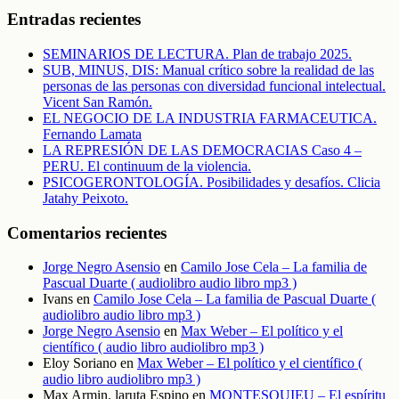
Entradas recientes
SEMINARIOS DE LECTURA. Plan de trabajo 2025.
SUB, MINUS, DIS: Manual crítico sobre la realidad de las
personas de las personas con diversidad funcional intelectual.
Vicent San Ramón.
EL NEGOCIO DE LA INDUSTRIA FARMACEUTICA.
Fernando Lamata
LA REPRESIÓN DE LAS DEMOCRACIAS Caso 4 –
PERU. El continuum de la violencia.
PSICOGERONTOLOGÍA. Posibilidades y desafíos. Clicia
Jatahy Peixoto.
Comentarios recientes
Jorge Negro Asensio
en
Camilo Jose Cela – La familia de
Pascual Duarte ( audiolibro audio libro mp3 )
Ivans
en
Camilo Jose Cela – La familia de Pascual Duarte (
audiolibro audio libro mp3 )
Jorge Negro Asensio
en
Max Weber – El político y el
científico ( audio libro audiolibro mp3 )
Eloy Soriano
en
Max Weber – El político y el científico (
audio libro audiolibro mp3 )
Max Armin. laruta Espino
en
MONTESQUIEU – El espíritu