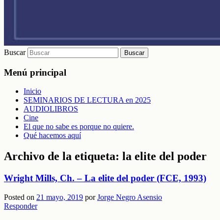
Buscar
Menú principal
Inicio
SEMINARIOS DE LECTURA en 2025
AUDIOLIBROS
Cine
El que no sabe es porque no quiere.
Qué hacemos aquí
Archivo de la etiqueta:
la elite del poder
Wright Mills, Ch. – La elite del poder (FCE, 1993)
Posted on
21 mayo, 2019
por
Jorge Negro Asensio
Responder