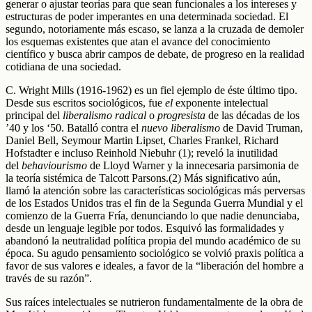
generar o ajustar teorías para que sean funcionales a los intereses y
estructuras de poder imperantes en una determinada sociedad. El
segundo, notoriamente más escaso, se lanza a la cruzada de demoler
los esquemas existentes que atan el avance del conocimiento
científico y busca abrir campos de debate, de progreso en la realidad
cotidiana de una sociedad.
C. Wright Mills (1916-1962) es un fiel ejemplo de éste último tipo.
Desde sus escritos sociológicos, fue
el
exponente intelectual
principal del
liberalismo radical
o
progresista
de las décadas de los
’40 y los ‘50. Batalló contra el
nuevo liberalismo
de David Truman,
Daniel Bell, Seymour Martin Lipset, Charles Frankel, Richard
Hofstadter e incluso Reinhold Niebuhr (1); reveló la inutilidad
del
behaviourismo
de Lloyd Warner y la innecesaria parsimonia de
la teoría sistémica de Talcott Parsons.(2) Más significativo aún,
llamó la atención sobre las características sociológicas más perversas
de los Estados Unidos tras el fin de la Segunda Guerra Mundial y el
comienzo de la Guerra Fría, denunciando lo que nadie denunciaba,
desde un lenguaje legible por todos. Esquivó las formalidades y
abandonó la neutralidad política propia del mundo académico de su
época. Su agudo pensamiento sociológico se volvió praxis política a
favor de sus valores e ideales, a favor de la “liberación del hombre a
través de su razón”.
Sus raíces intelectuales se nutrieron fundamentalmente de la obra de