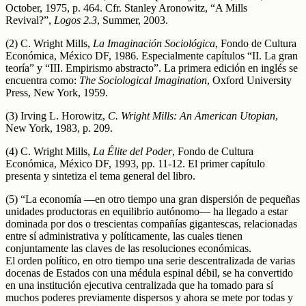
October, 1975, p. 464. Cfr. Stanley Aronowitz, “A Mills
Revival?”,
Logos 2.3
, Summer, 2003.
(2) C. Wright Mills,
La Imaginación Sociológica
, Fondo de Cultura
Económica, México DF, 1986. Especialmente capítulos “II. La gran
teoría” y “III. Empirismo abstracto”. La primera edición en inglés se
encuentra como:
The Sociological Imagination
, Oxford University
Press, New York, 1959.
(3) Irving L. Horowitz,
C. Wright Mills: An American Utopian
,
New York, 1983, p. 209.
(4) C. Wright Mills,
La Élite del Poder
, Fondo de Cultura
Económica, México DF, 1993, pp. 11-12. El primer capítulo
presenta y sintetiza el tema general del libro.
(5) “La economía —en otro tiempo una gran dispersión de pequeñas
unidades productoras en equilibrio autónomo— ha llegado a estar
dominada por dos o trescientas compañías gigantescas, relacionadas
entre sí administrativa y políticamente, las cuales tienen
conjuntamente las claves de las resoluciones económicas.
El orden político, en otro tiempo una serie descentralizada de varias
docenas de Estados con una médula espinal débil, se ha convertido
en una institución ejecutiva centralizada que ha tomado para sí
muchos poderes previamente dispersos y ahora se mete por todas y