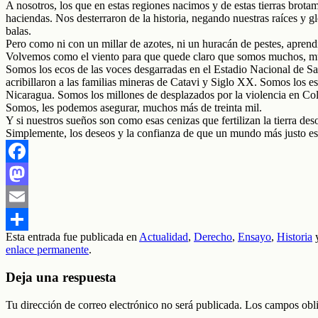
A nosotros, los que en estas regiones nacimos y de estas tierras brot
haciendas. Nos desterraron de la historia, negando nuestras raíces y g
balas.
Pero como ni con un millar de azotes, ni un huracán de pestes, aprend
Volvemos como el viento para que quede claro que somos muchos, mu
Somos los ecos de las voces desgarradas en el Estadio Nacional de Sa
acribillaron a las familias mineras de Catavi y Siglo XX. Somos los e
Nicaragua. Somos los millones de desplazados por la violencia en C
Somos, les podemos asegurar, muchos más de treinta mil.
Y si nuestros sueños son como esas cenizas que fertilizan la tierra des
Simplemente, los deseos y la confianza de que un mundo más justo es 
Facebook
Mastodon
Email
Esta entrada fue publicada en
Actualidad
,
Derecho
,
Ensayo
,
Historia
y
Compartir
enlace permanente
.
Deja una respuesta
Tu dirección de correo electrónico no será publicada.
Los campos obli