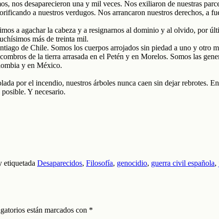
amos, nos desaparecieron una y mil veces. Nos exiliaron de nuestras par
lorificando a nuestros verdugos. Nos arrancaron nuestros derechos, a fue
imos a agachar la cabeza y a resignarnos al dominio y al olvido, por ú
chísimos más de treinta mil.
ntiago de Chile. Somos los cuerpos arrojados sin piedad a uno y otro ma
scombros de la tierra arrasada en el Petén y en Morelos. Somos las gene
olombia y en México.
olada por el incendio, nuestros árboles nunca caen sin dejar rebrotes. En 
posible. Y necesario.
 etiquetada
Desaparecidos
,
Filosofía
,
genocidio
,
guerra civil española
,
gatorios están marcados con
*