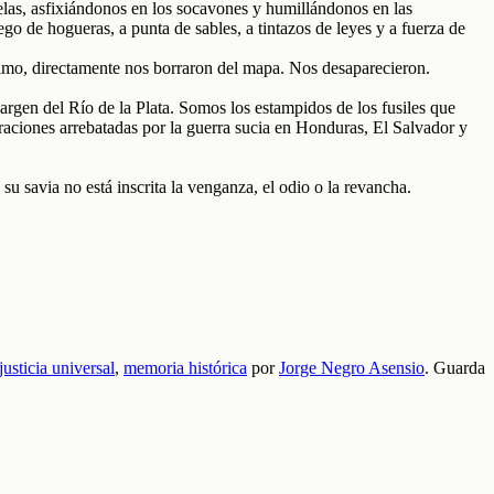
celas, asfixiándonos en los socavones y humillándonos en las
go de hogueras, a punta de sables, a tintazos de leyes y a fuerza de
ltimo, directamente nos borraron del mapa. Nos desaparecieron.
rgen del Río de la Plata. Somos los estampidos de los fusiles que
raciones arrebatadas por la guerra sucia en Honduras, El Salvador y
su savia no está inscrita la venganza, el odio o la revancha.
justicia universal
,
memoria histórica
por
Jorge Negro Asensio
. Guarda