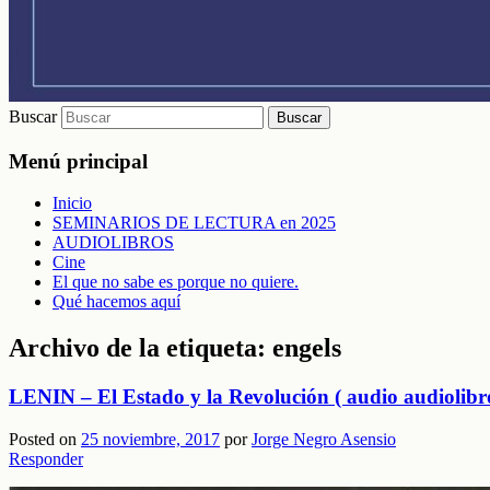
Buscar
Menú principal
Inicio
SEMINARIOS DE LECTURA en 2025
AUDIOLIBROS
Cine
El que no sabe es porque no quiere.
Qué hacemos aquí
Archivo de la etiqueta:
engels
LENIN – El Estado y la Revolución ( audio audiolibr
Posted on
25 noviembre, 2017
por
Jorge Negro Asensio
Responder