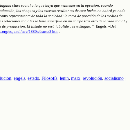
ninguna clase social a la que haya que mantener en la opresión; cuando
oducción, los choques y los excesos resultantes de esta lucha, no habrá ya nada
te como representante de toda la sociedad: la toma de posesión de los medios de
s relaciones sociales se hará superflua en un campo tras otro de la vida social y
s de producción. El Estado no será ‘abolido’; se extingue. ”
[Engels, «Del
ts.org/espanol/m-e/1880s/dsusc/3.htm
.
olucion
,
engels
,
estado
,
Filosofía
,
lenin
,
marx
,
revolución
,
socialismo
|