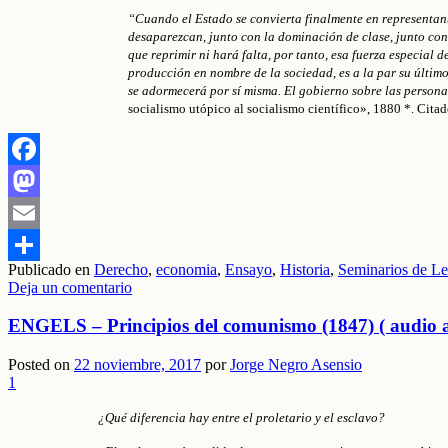
“Cuando el Estado se convierta finalmente en representant
desaparezcan, junto con la dominación de clase, junto con 
que reprimir ni hará falta, por tanto, esa fuerza especial 
producción en nombre de la sociedad, es a la par su último
se adormecerá por sí misma. El gobierno sobre las personas
socialismo utópico al socialismo científico», 1880 *. Cita
Facebook
Mastodon
Email
Publicado en
Derecho
,
economia
,
Ensayo
,
Historia
,
Seminarios de Le
Compartir
Deja un comentario
ENGELS – Principios del comunismo (1847) ( audio 
Posted on
22 noviembre, 2017
por
Jorge Negro Asensio
1
¿Qué diferencia hay entre el proletario y el esclavo?