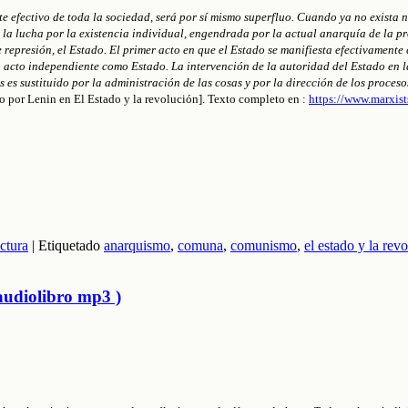
e efectivo de toda la sociedad, será por sí mismo superfluo. Cuando ya no exista 
la lucha por la existencia individual, engendrada por la actual anarquía de la pr
de represión, el Estado. El primer acto en que el Estado se manifiesta efectivamen
 acto independiente como Estado. La intervención de la autoridad del Estado en la
 es sustituido por la administración de las cosas y por la dirección de los proceso
do por Lenin en El Estado y la revolución]. Texto completo en :
https://www.marxis
ctura
|
Etiquetado
anarquismo
,
comuna
,
comunismo
,
el estado y la rev
audiolibro mp3 )