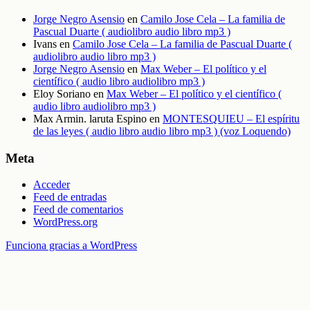
Jorge Negro Asensio
en
Camilo Jose Cela – La familia de
Pascual Duarte ( audiolibro audio libro mp3 )
Ivans
en
Camilo Jose Cela – La familia de Pascual Duarte (
audiolibro audio libro mp3 )
Jorge Negro Asensio
en
Max Weber – El político y el
científico ( audio libro audiolibro mp3 )
Eloy Soriano
en
Max Weber – El político y el científico (
audio libro audiolibro mp3 )
Max Armin. laruta Espino
en
MONTESQUIEU – El espíritu
de las leyes ( audio libro audio libro mp3 ) (voz Loquendo)
Meta
Acceder
Feed de entradas
Feed de comentarios
WordPress.org
Funciona gracias a WordPress