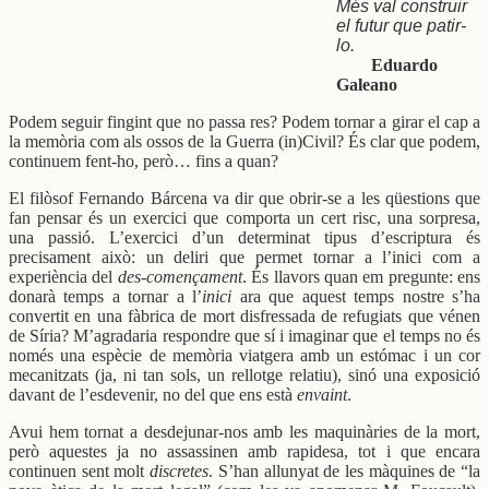
Més val construir
el futur que patir-
lo.
Eduardo
Galeano
Podem seguir fingint que no passa res? Podem tornar a girar el cap a
la memòria com als ossos de la Guerra (in)Civil? És clar que podem,
continuem fent-ho, però… fins a quan?
El filòsof Fernando Bárcena va dir que obrir-se a les qüestions que
fan pensar és un exercici que comporta un cert risc, una sorpresa,
una passió. L’exercici d’un determinat tipus d’escriptura és
precisament això: un deliri que permet tornar a l’inici com a
experiència del
des-començament
. És llavors quan em pregunte: ens
donarà temps a tornar a l’
inici
ara que aquest temps nostre s’ha
convertit en una fàbrica de mort disfressada de refugiats que vénen
de Síria? M’agradaria respondre que sí i imaginar que el temps no és
només una espècie de memòria viatgera amb un estómac i un cor
mecanitzats (ja, ni tan sols, un rellotge relatiu), sinó una exposició
davant de l’esdevenir, no del que ens està
envaint
.
Avui hem tornat a desdejunar-nos amb les maquinàries de la mort,
però aquestes ja no assassinen amb rapidesa, tot i que encara
continuen sent molt
discretes
. S’han allunyat de les màquines de “la