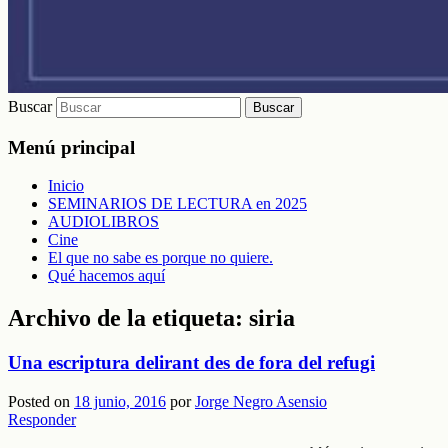
Buscar
Menú principal
Inicio
SEMINARIOS DE LECTURA en 2025
AUDIOLIBROS
Cine
El que no sabe es porque no quiere.
Qué hacemos aquí
Archivo de la etiqueta:
siria
Una escriptura delirant des de fora del refugi
Posted on
18 junio, 2016
por
Jorge Negro Asensio
Responder