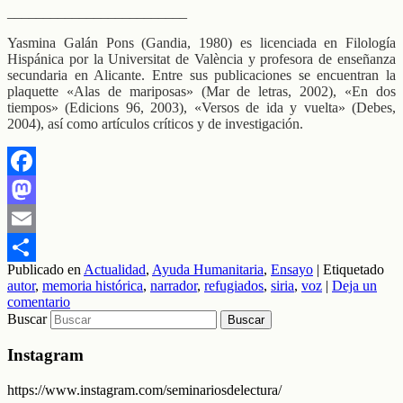
_________________________
Yasmina Galán Pons (Gandia, 1980) es licenciada en Filología
Hispánica por la Universitat de València y profesora de enseñanza
secundaria en Alicante. Entre sus publicaciones se encuentran la
plaquette «Alas de mariposas» (Mar de letras, 2002), «En dos
tiempos» (Edicions 96, 2003), «Versos de ida y vuelta» (Debes,
2004), así como artículos críticos y de investigación.
Facebook
Mastodon
Email
Publicado en
Actualidad
,
Ayuda Humanitaria
,
Ensayo
|
Etiquetado
Compartir
autor
,
memoria histórica
,
narrador
,
refugiados
,
siria
,
voz
|
Deja un
comentario
Buscar
Instagram
https://www.instagram.com/seminariosdelectura/