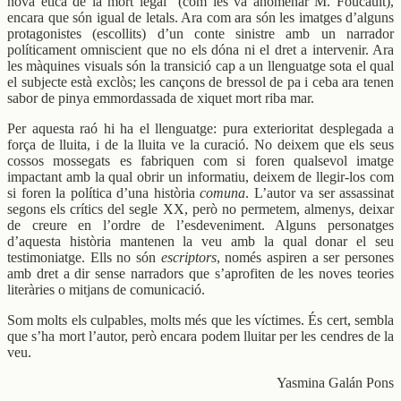
nova ètica de la mort legal” (com les va anomenar M. Foucault),
encara que són igual de letals. Ara com ara són les imatges d’alguns
protagonistes (escollits) d’un conte sinistre amb un narrador
políticament omniscient que no els dóna ni el dret a intervenir. Ara
les màquines visuals són la transició cap a un llenguatge sota el qual
el subjecte està exclòs; les cançons de bressol de pa i ceba ara tenen
sabor de pinya emmordassada de xiquet mort riba mar.
Per aquesta raó hi ha el llenguatge: pura exterioritat desplegada a
força de lluita, i de la lluita ve la curació. No deixem que els seus
cossos mossegats es fabriquen com si foren qualsevol imatge
impactant amb la qual obrir un informatiu, deixem de llegir-los com
si foren la política d’una història
comuna
. L’autor va ser assassinat
segons els crítics del segle XX, però no permetem, almenys, deixar
de creure en l’ordre de l’esdeveniment. Alguns personatges
d’aquesta història mantenen la veu amb la qual donar el seu
testimoniatge. Ells no són
escriptors
, només aspiren a ser persones
amb dret a dir sense narradors que s’aprofiten de les noves teories
literàries o mitjans de comunicació.
Som molts els culpables, molts més que les víctimes. És cert, sembla
que s’ha mort l’autor, però encara podem lluitar per les cendres de la
veu.
Yasmina Galán Pons