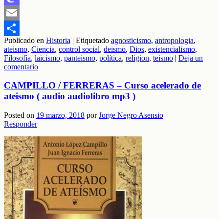
Mastodon
Email
Publicado en
Historia
|
Etiquetado
agnosticismo
,
antropologia
,
Compartir
ateismo
,
Ciencia
,
control social
,
deismo
,
Dios
,
existencialismo
,
Filosofía
,
laicismo
,
panteismo
,
política
,
religion
,
teismo
|
Deja un
comentario
CAMPILLO / FERRERAS – Curso acelerado de
ateismo ( audio audiolibro mp3 )
Posted on
19 marzo, 2018
por
Jorge Negro Asensio
Responder