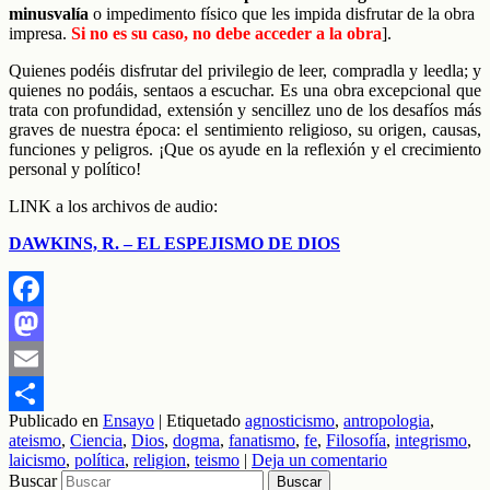
minusvalía
o impedimento físico que les impida disfrutar de la obra
impresa.
Si no es su caso, no debe acceder a la obra
].
Quienes podéis disfrutar del privilegio de leer, compradla y leedla; y
quienes no podáis, sentaos a escuchar. Es una obra excepcional que
trata con profundidad, extensión y sencillez uno de los desafíos más
graves de nuestra época: el sentimiento religioso, su origen, causas,
funciones y peligros. ¡Que os ayude en la reflexión y el crecimiento
personal y político!
LINK a los archivos de audio:
DAWKINS, R. – EL ESPEJISMO DE DIOS
Facebook
Mastodon
Email
Publicado en
Ensayo
|
Etiquetado
agnosticismo
,
antropologia
,
Compartir
ateismo
,
Ciencia
,
Dios
,
dogma
,
fanatismo
,
fe
,
Filosofía
,
integrismo
,
laicismo
,
política
,
religion
,
teismo
|
Deja un comentario
Buscar