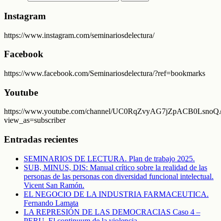
Instagram
https://www.instagram.com/seminariosdelectura/
Facebook
https://www.facebook.com/Seminariosdelectura/?ref=bookmarks
Youtube
https://www.youtube.com/channel/UC0RqZvyAG7jZpACB0LsnoQA
view_as=subscriber
Entradas recientes
SEMINARIOS DE LECTURA. Plan de trabajo 2025.
SUB, MINUS, DIS: Manual crítico sobre la realidad de las
personas de las personas con diversidad funcional intelectual.
Vicent San Ramón.
EL NEGOCIO DE LA INDUSTRIA FARMACEUTICA.
Fernando Lamata
LA REPRESIÓN DE LAS DEMOCRACIAS Caso 4 –
PERU. El continuum de la violencia.