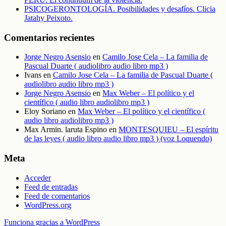
PSICOGERONTOLOGÍA. Posibilidades y desafíos. Clicia
Jatahy Peixoto.
Comentarios recientes
Jorge Negro Asensio
en
Camilo Jose Cela – La familia de
Pascual Duarte ( audiolibro audio libro mp3 )
Ivans
en
Camilo Jose Cela – La familia de Pascual Duarte (
audiolibro audio libro mp3 )
Jorge Negro Asensio
en
Max Weber – El político y el
científico ( audio libro audiolibro mp3 )
Eloy Soriano
en
Max Weber – El político y el científico (
audio libro audiolibro mp3 )
Max Armin. laruta Espino
en
MONTESQUIEU – El espíritu
de las leyes ( audio libro audio libro mp3 ) (voz Loquendo)
Meta
Acceder
Feed de entradas
Feed de comentarios
WordPress.org
Funciona gracias a WordPress