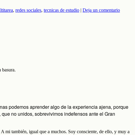
titarea
,
redes sociales
,
tecnicas de estudio
|
Deja un comentario
n basura.
as podemos aprender algo de la experiencia ajena, porque
, que no unidos, sobrevivimos indefensos ante el Gran
 A mi también, igual que a muchos. Soy consciente, de ello, y muy a