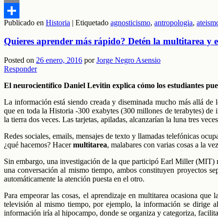
Email
Publicado en
Historia
|
Etiquetado
agnosticismo
,
antropologia
,
ateism
Compartir
Quieres aprender más rápido? Detén la multitarea y 
Posted on
26 enero, 2016
por
Jorge Negro Asensio
Responder
El neurocientífico Daniel Levitin explica cómo los estudiantes pue
La información está siendo creada y diseminada mucho más allá de l
que en toda la Historia -300 exabytes (300 millones de terabytes) de i
la tierra dos veces. Las tarjetas, apiladas, alcanzarían la luna tres veces
Redes sociales, emails, mensajes de texto y llamadas telefónicas ocupa
¿qué hacemos? Hacer
multitarea
, malabares con varias cosas a la v
Sin embargo, una investigación de la que participó Earl Miller (MIT) 
una conversación al mismo tiempo, ambos constituyen proyectos sep
automáticamente la atención puesta en el otro.
Para empeorar las cosas, el aprendizaje en multitarea ocasiona que 
televisión al mismo tiempo, por ejemplo, la información se dirige 
información iría al hipocampo, donde se organiza y categoriza, facilit