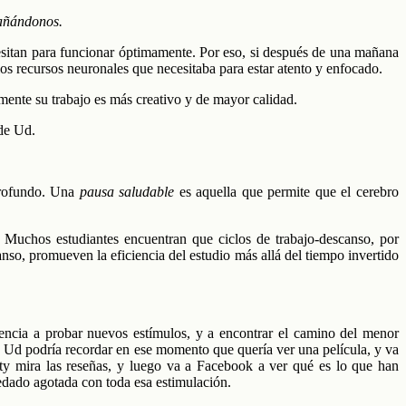
gañándonos.
cesitan para funcionar óptimamente. Por eso, si después de una mañana
los recursos neuronales que necesitaba para estar atento y enfocado.
ente su trabajo es más creativo y de mayor calidad.
 de Ud.
 profundo. Una
pausa saludable
es aquella que permite que el cerebro
 Muchos estudiantes encuentran que ciclos de trabajo-descanso, por
so, promueven la eficiencia del estudio más allá del tiempo invertido
ndencia a probar nuevos estímulos, y a encontrar el camino del menor
a? Ud podría recordar en ese momento que quería ver una película, y va
nity mira las reseñas, y luego va a Facebook a ver qué es lo que han
edado agotada con toda esa estimulación.