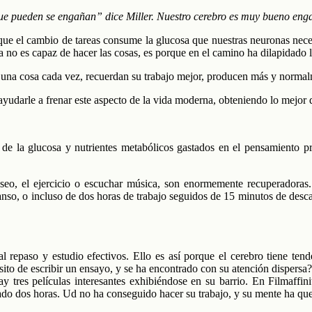
 que pueden se engañan” dice Miller. Nuestro cerebro es muy bueno en
r que el cambio de tareas consume la glucosa que nuestras neuronas ne
za no es capaz de hacer las cosas, es porque en el camino ha dilapidado 
 una cosa cada vez, recuerdan su trabajo mejor, producen más y normalm
yudarle a frenar este aspecto de la vida moderna, obteniendo lo mejor
te de la glucosa y nutrientes metabólicos gastados en el pensamiento
aseo, el ejercicio o escuchar música, son enormemente recuperadoras.
nso, o incluso de dos horas de trabajo seguidos de 15 minutos de descan
al repaso y estudio efectivos. Ello es así porque el cerebro tiene te
sito de escribir un ensayo, y se ha encontrado con su atención dispers
ay tres películas interesantes exhibiéndose en su barrio. En Filmaffi
ado dos horas. Ud no ha conseguido hacer su trabajo, y su mente ha qu