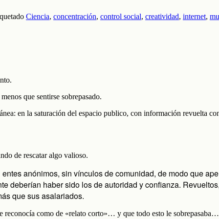
iquetado
Ciencia
,
concentración
,
control social
,
creatividad
,
internet
,
mul
nto.
e menos que sentirse sobrepasado.
ánea: en la saturación del espacio publico, con información revuelta co
ando de rescatar algo valioso.
ntes anónimos, sin vínculos de comunidad, de modo que apen
nte deberían haber sido los de autoridad y confianza. Revueltos
más que sus asalariados.
 se reconocía como de «relato corto»… y que todo esto le sobrepasaba…