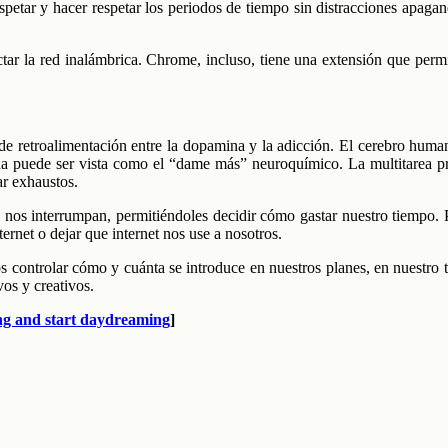
espetar y hacer respetar los periodos de tiempo sin distracciones apag
ar la red inalámbrica. Chrome, incluso, tiene una extensión que permi
azo de retroalimentación entre la dopamina y la adicción. El cerebro 
na puede ser vista como el “dame más” neuroquímico. La multitarea p
ar exhaustos.
s nos interrumpan, permitiéndoles decidir cómo gastar nuestro tiempo
ternet o dejar que internet nos use a nosotros.
 controlar cómo y cuánta se introduce en nuestros planes, en nuestro ti
os y creativos.
ing and start daydreaming
]