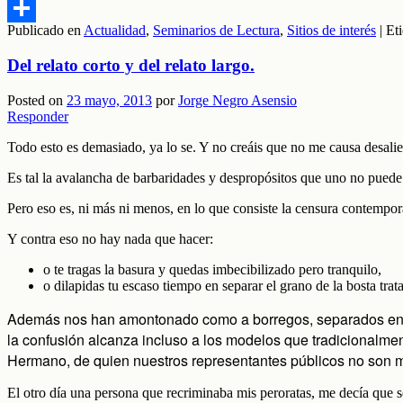
Email
Publicado en
Actualidad
,
Seminarios de Lectura
,
Sitios de interés
|
Et
Compartir
Del relato corto y del relato largo.
Posted on
23 mayo, 2013
por
Jorge Negro Asensio
Responder
Todo esto es demasiado, ya lo se. Y no creáis que no me causa desalie
Es tal la avalancha de barbaridades y despropósitos que uno no pued
Pero eso es, ni más ni menos, en lo que consiste la censura contempor
Y contra eso no hay nada que hacer:
o te tragas la basura y quedas imbecibilizado pero tranquilo,
o dilapidas tu escaso tiempo en separar el grano de la bosta trat
Además nos han amontonado como a borregos, separados en e
la confusión alcanza incluso a los modelos que tradicionalme
Hermano, de quien nuestros representantes públicos no son 
El otro día una persona que recriminaba mis peroratas, me decía que