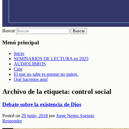
Buscar
Menú principal
Inicio
SEMINARIOS DE LECTURA en 2025
AUDIOLIBROS
Cine
El que no sabe es porque no quiere.
Qué hacemos aquí
Archivo de la etiqueta:
control social
Debate sobre la existencia de Dios
Posted on
29 junio, 2018
por
Jorge Negro Asensio
Responder