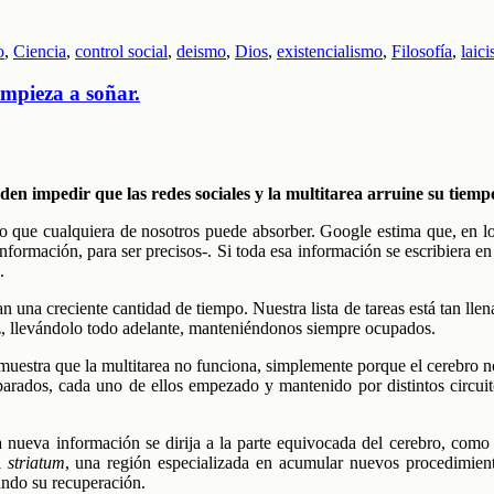
o
,
Ciencia
,
control social
,
deismo
,
Dios
,
existencialismo
,
Filosofía
,
laic
empieza a soñar.
den impedir que las redes sociales y la multitarea arruine su tiemp
o que cualquiera de nosotros puede absorber. Google estima que, en l
nformación, para ser precisos-. Si toda esa información se escribiera en 
.
n una creciente cantidad de tiempo. Nuestra lista de tareas está tan lle
ez, llevándolo todo adelante, manteniéndonos siempre ocupados.
muestra que la multitarea no funciona, simplemente porque el cerebro no
arados, cada uno de ellos empezado y mantenido por distintos circu
la nueva información se dirija a la parte equivocada del cerebro, como
al
striatum
, una región especializada en acumular nuevos procedimiento
ando su recuperación.