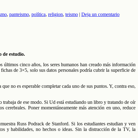
ismo
,
panteismo
,
política
,
religion
,
teismo
|
Deja un comentario
o de estudio.
os últimos cinco años, los seres humanos han creado más información
fichas de 3×5, solo sus datos personales podría cubrir la superficie de
na que no es esperable completar cada uno de sus puntos. Y, contra eso,
 trabaja de ese modo. Si Ud está estudiando un libro y tratando de oír
itos cerebrales. Poner momentáneamente más atención en uno, reduce
 muestra Russ Podrack de Stanford. Si los estudiantes estudian y ven
s y habilidades, no hechos o ideas. Sin la distracción de la TV, la