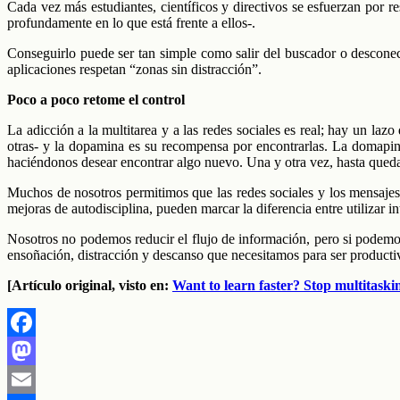
Cada vez más estudiantes, científicos y directivos se esfuerzan por r
profundamente en lo que está frente a ellos-.
Conseguirlo puede ser tan simple como salir del buscador o desconect
aplicaciones respetan “zonas sin distracción”.
Poco a poco retome el control
La adicción a la multitarea y a las redes sociales es real; hay un l
otras- y la dopamina es su recompensa por encontrarlas. La domapi
haciéndonos desear encontrar algo nuevo. Una y otra vez, hasta qued
Muchos de nosotros permitimos que las redes sociales y los mensaje
mejoras de autodisciplina, pueden marcar la diferencia entre utilizar in
Nosotros no podemos reducir el flujo de información, pero si podemos
ensoñación, distracción y descanso que necesitamos para ser productiv
[Artículo original, visto en:
Want to learn faster? Stop multitask
Facebook
Mastodon