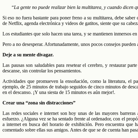
“
La gente no puede realizar bien la multitarea, y cuando dicen
Si eso no fuera bastante para poner freno a su multitarea, debe sabe
de Netflix, agenda electrónica y videos de gatitos, siente que su cabe
Los estudiantes que solo hacen una tarea, y se mantienen inmersos en
Pero a no desesperar. Afortunadamente, unos pocos consejos pueden a
Deje a su mente divagar.
Las pausas son saludables para resetear el cerebro, y restaurar par
descanse, sin controlar los pensamientos.
Actividades que promueven la ensoñación, como la literatura, el p
ejemplo, de 25 minutos de trabajo seguidos de cinco minutos de desca
en el descanso. ¡Y una siesta de 15 minutos es aún mejor!.
Crear una “zona sin distracciones”
Las redes sociales e internet son hoy unas de las mayores barreras 
esfuerzo. ¿Alguna vez se ha sentado frente al ordenador, con el propó
a internet en busca del horario de exhibición. Pero encuentra que h
comentado sobre ellas sus amigos. Antes de que se de cuenta han pas