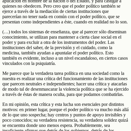
aplicación en nombre de la nación o del Estado, y para castigar a
quienes no obedecen. Pero creo que el poder político también se
ejerce a través de la mediación de ciertas instituciones que
parecerían no tener nada en común con el poder político, que se
presentan como independientes a éste, cuando en realidad no lo son.
(…) todos los sistemas de enseñanza, que al parecer sólo diseminan
conocimiento, se utilizan para mantener a cierta clase social en el
poder y para excluir a otra de los instrumentos del poder. Las
instituciones del saber, de la previsión y el cuidado, como la
medicina, también ayudan a apuntalar el poder político. Esto
también es evidente, incluso a un nivel escandaloso, en ciertos casos
vinculados con la psiquiatría.
Me parece que la verdadera tarea política en una sociedad como la
nuestra es realizar una crítica del funcionamiento de las instituciones
que parecen neutrales e independientes; hacer una crítica y atacarlas
de modo tal de desenmascarar la violencia política que se ha ejercido
a través de éstas de manera oculta, para que podamos combatirlas.
En mi opinión, esta crítica y esta lucha son esenciales por distintos
motivos: en primer lugar, porque el poder político va mucho más allá
de lo que uno sospecha; hay centros y puntos de apoyo invisibles y
poco conocidos; su verdadera resistencia, su verdadera solidez quizá
se encuentra donde uno menos espera. Probablemente, sea
insuficiente afirmar que detrás de los gobiernos, detrás de los