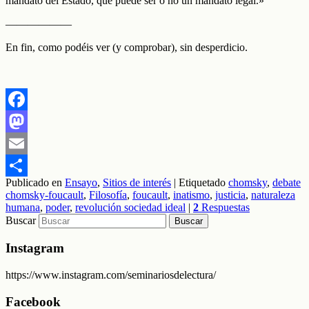
mandato del Estado, que puede ser o no un mandato legal.»
——————
En fin, como podéis ver (y comprobar), sin desperdicio.
Facebook
Mastodon
Email
Publicado en
Ensayo
,
Sitios de interés
|
Etiquetado
chomsky
,
debate
Compartir
chomsky-foucault
,
Filosofía
,
foucault
,
inatismo
,
justicia
,
naturaleza
humana
,
poder
,
revolución sociedad ideal
|
2
Respuestas
Buscar
Instagram
https://www.instagram.com/seminariosdelectura/
Facebook