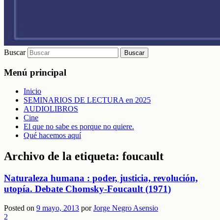
Buscar
Menú principal
Inicio
SEMINARIOS DE LECTURA en 2025
AUDIOLIBROS
Cine
El que no sabe es porque no quiere.
Qué hacemos aquí
Archivo de la etiqueta:
foucault
Naturaleza humana : poder, justicia, revolución,
utopía. Debate Chomsky-Foucault (1971)
Posted on
9 mayo, 2013
por
Jorge Negro Asensio
2