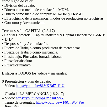
como signo de valor.
• División del trabajo.
• Dinero como medio de circulación: MDM.
• Dinero como medio de compra: MD–DM y D-M-D.
• El fetichismo de la mercancía: modos de producción no fetichistas.
• Consumo y Atesoramiento.
Tercera sesión: CAPITAL (2-3-17)
• Capital Comercial, Capital Industrial y Capital Financiero: D-M-D’
y D-D’
• Desposesión y Acumulación.
• Fuerza de Trabajo como productora de mercancías.
• Fuerza de Trabajo como mercancía.
• Plustrabajo, Plusvalor, Jornada laboral.
• Plusvalor absoluto.
• Plusvalor relativo.
Enlaces
a TODOS los videos y materiales:
0 Presentación y plan de trabajo.
– Video:
https://youtu.be/8kVKBd7s1LU
1 Charla 1. LA MERCANCIA (16-2-17)
– Video:
https://youtu.be/6pzlmXmFSyY
– Turno de preguntas:
https://youtu.be/wF6CnWo4Psg
– PowerPoint: