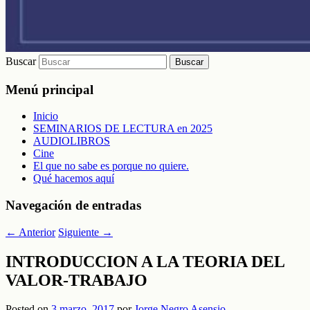
Buscar
Menú principal
Inicio
SEMINARIOS DE LECTURA en 2025
AUDIOLIBROS
Cine
El que no sabe es porque no quiere.
Qué hacemos aquí
Navegación de entradas
←
Anterior
Siguiente
→
INTRODUCCION A LA TEORIA DEL
VALOR-TRABAJO
Posted on
3 marzo, 2017
por
Jorge Negro Asensio