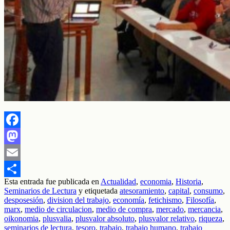
Facebook
Mastodon
Email
Esta entrada fue publicada en
Actualidad
,
economia
,
Historia
,
Compartir
Seminarios de Lectura
y etiquetada
atesoramiento
,
capital
,
consumo
,
desposesión
,
division del trabajo
,
economía
,
fetichismo
,
Filosofía
,
marx
,
medio de circulacion
,
medio de compra
,
mercado
,
mercancia
,
oikonomia
,
plusvalia
,
plusvalor absoluto
,
plusvalor relativo
,
riqueza
,
seminarios de lectura
,
tesoro
,
trabajo
,
trabajo humano
,
trabajo