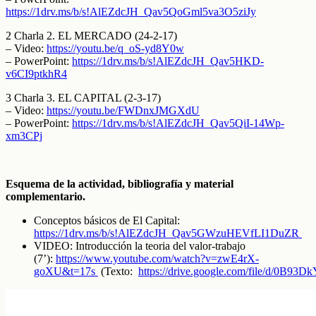
https://1drv.ms/b/s!AlEZdcJH_Qav5QoGml5va3O5ziJy
2 Charla 2. EL MERCADO (24-2-17)
– Video:
https://youtu.be/q_oS-yd8Y0w
– PowerPoint:
https://1drv.ms/b/s!AlEZdcJH_Qav5HKD-
v6CI9ptkhR4
3 Charla 3. EL CAPITAL (2-3-17)
– Video:
https://youtu.be/FWDnxJMGXdU
– PowerPoint:
https://1drv.ms/b/s!AlEZdcJH_Qav5QiI-14Wp-
xm3CPj
Esquema de la actividad, bibliografía y material
complementario.
Conceptos básicos de El Capital:
https://1drv.ms/b/s!AlEZdcJH_Qav5GWzuHEVfLI1DuZR
VIDEO: Introducción la teoria del valor-trabajo
(7’):
https://www.youtube.com/watch?v=zwE4rX-
goXU&t=17s
(Texto:
https://drive.google.com/file/d/0B