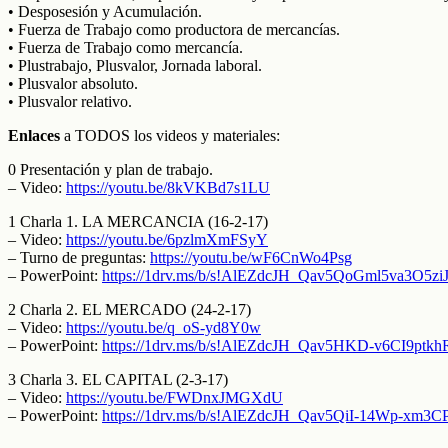
• Desposesión y Acumulación.
• Fuerza de Trabajo como productora de mercancías.
• Fuerza de Trabajo como mercancía.
• Plustrabajo, Plusvalor, Jornada laboral.
• Plusvalor absoluto.
• Plusvalor relativo.
Enlaces
a TODOS los videos y materiales:
0 Presentación y plan de trabajo.
– Video:
https://youtu.be/8kVKBd7s1LU
1 Charla 1. LA MERCANCIA (16-2-17)
– Video:
https://youtu.be/6pzlmXmFSyY
– Turno de preguntas:
https://youtu.be/wF6CnWo4Psg
– PowerPoint:
https://1drv.ms/b/s!AlEZdcJH_Qav5QoGml5va3O5zi
2 Charla 2. EL MERCADO (24-2-17)
– Video:
https://youtu.be/q_oS-yd8Y0w
– PowerPoint:
https://1drv.ms/b/s!AlEZdcJH_Qav5HKD-v6CI9ptkh
3 Charla 3. EL CAPITAL (2-3-17)
– Video:
https://youtu.be/FWDnxJMGXdU
– PowerPoint:
https://1drv.ms/b/s!AlEZdcJH_Qav5QiI-14Wp-xm3CP