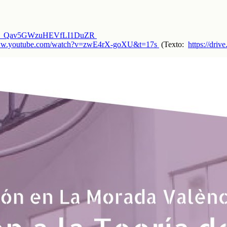
ZdcJH_Qav5GWzuHEVfLI1DuZR
www.youtube.com/watch?v=zwE4rX-goXU&t=17s
(Texto:
https://dr