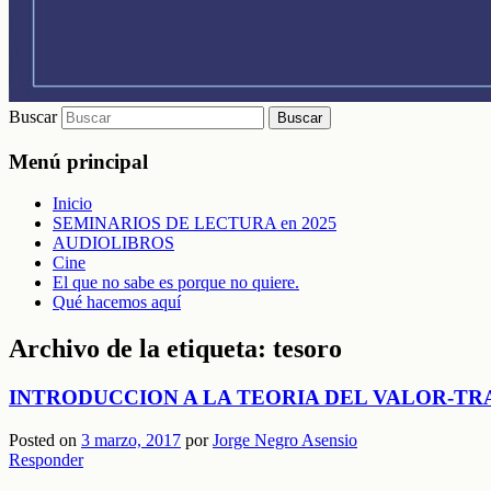
Buscar
Menú principal
Inicio
SEMINARIOS DE LECTURA en 2025
AUDIOLIBROS
Cine
El que no sabe es porque no quiere.
Qué hacemos aquí
Archivo de la etiqueta:
tesoro
INTRODUCCION A LA TEORIA DEL VALOR-TR
Posted on
3 marzo, 2017
por
Jorge Negro Asensio
Responder