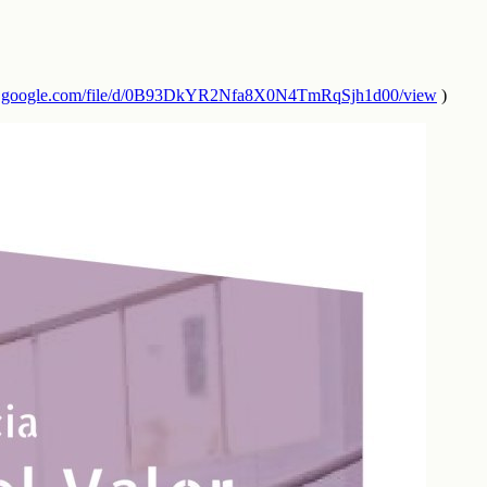
ive.google.com/file/d/0B93DkYR2Nfa8X0N4TmRqSjh1d00/view
)