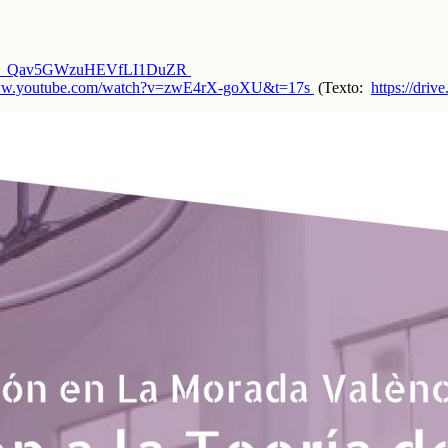
ZdcJH_Qav5GWzuHEVfLI1DuZR
www.youtube.com/watch?v=zwE4rX-goXU&t=17s
(Texto:
https://dr