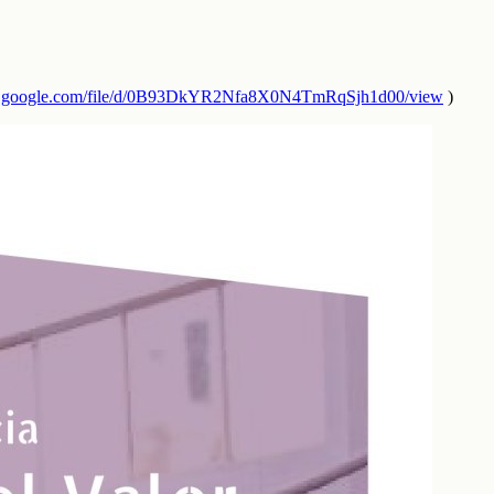
ive.google.com/file/d/0B93DkYR2Nfa8X0N4TmRqSjh1d00/view
)