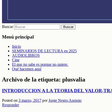
Buscar
Menú principal
Inicio
SEMINARIOS DE LECTURA en 2025
AUDIOLIBROS
Cine
El que no sabe es porque no quiere.
Qué hacemos aquí
Archivo de la etiqueta:
plusvalia
INTRODUCCION A LA TEORIA DEL VALOR-TR
Posted on
3 marzo, 2017
por
Jorge Negro Asensio
Responder