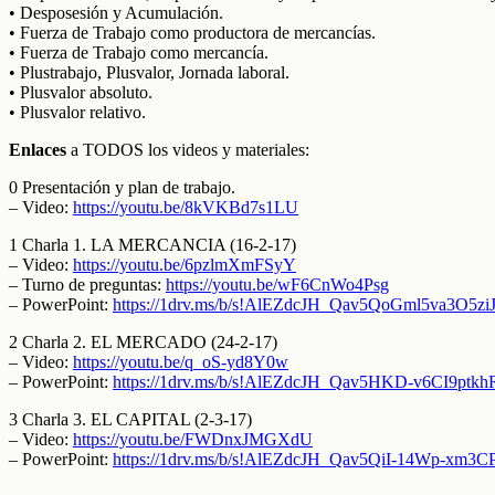
• Desposesión y Acumulación.
• Fuerza de Trabajo como productora de mercancías.
• Fuerza de Trabajo como mercancía.
• Plustrabajo, Plusvalor, Jornada laboral.
• Plusvalor absoluto.
• Plusvalor relativo.
Enlaces
a TODOS los videos y materiales:
0 Presentación y plan de trabajo.
– Video:
https://youtu.be/8kVKBd7s1LU
1 Charla 1. LA MERCANCIA (16-2-17)
– Video:
https://youtu.be/6pzlmXmFSyY
– Turno de preguntas:
https://youtu.be/wF6CnWo4Psg
– PowerPoint:
https://1drv.ms/b/s!AlEZdcJH_Qav5QoGml5va3O5zi
2 Charla 2. EL MERCADO (24-2-17)
– Video:
https://youtu.be/q_oS-yd8Y0w
– PowerPoint:
https://1drv.ms/b/s!AlEZdcJH_Qav5HKD-v6CI9ptkh
3 Charla 3. EL CAPITAL (2-3-17)
– Video:
https://youtu.be/FWDnxJMGXdU
– PowerPoint:
https://1drv.ms/b/s!AlEZdcJH_Qav5QiI-14Wp-xm3CP