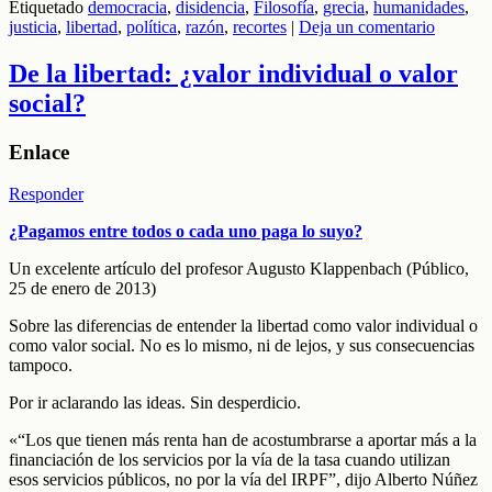
Etiquetado
democracia
,
disidencia
,
Filosofía
,
grecia
,
humanidades
,
justicia
,
libertad
,
política
,
razón
,
recortes
|
Deja un comentario
De la libertad: ¿valor individual o valor
social?
Enlace
Responder
¿Pagamos entre todos o cada uno paga lo suyo?
Un excelente artículo del profesor Augusto Klappenbach (Público,
25 de enero de 2013)
Sobre las diferencias de entender la libertad como valor individual o
como valor social. No es lo mismo, ni de lejos, y sus consecuencias
tampoco.
Por ir aclarando las ideas. Sin desperdicio.
«“Los que tienen más renta han de acostumbrarse a aportar más a la
financiación de los servicios por la vía de la tasa cuando utilizan
esos servicios públicos, no por la vía del IRPF”, dijo Alberto Núñez