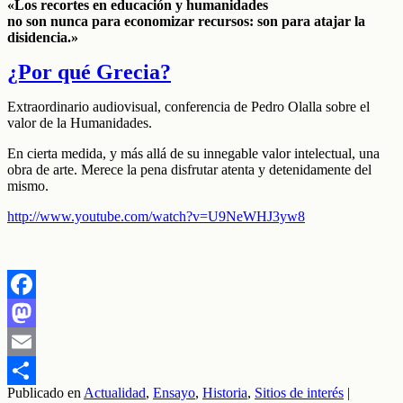
«Los recortes en educación y humanidades
no son nunca para economizar recursos: son para atajar la
disidencia.»
¿Por qué Grecia?
Extraordinario audiovisual, conferencia de Pedro Olalla sobre el
valor de la Humanidades.
En cierta medida, y más allá de su innegable valor intelectual, una
obra de arte. Merece la pena disfrutar atenta y detenidamente del
mismo.
http://www.youtube.com/watch?v=U9NeWHJ3yw8
Facebook
Mastodon
Email
Publicado en
Actualidad
,
Ensayo
,
Historia
,
Sitios de interés
|
Compartir