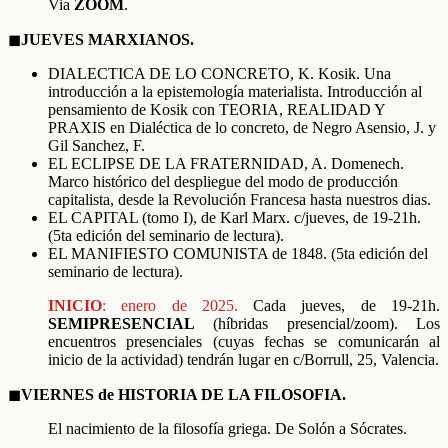
Via
ZOOM
.
◼︎
JUEVES MARXIANOS.
DIALECTICA DE LO CONCRETO, K. Kosik. Una
introducción a la epistemología materialista. Introducción al
pensamiento de Kosik con TEORIA, REALIDAD Y
PRAXIS en Dialéctica de lo concreto, de Negro Asensio, J. y
Gil Sanchez, F.
EL ECLIPSE DE LA FRATERNIDAD, A. Domenech.
Marco histórico del despliegue del modo de producción
capitalista, desde la Revolución Francesa hasta nuestros dias.
EL CAPITAL (tomo I), de Karl Marx. c/jueves, de 19-21h.
(5ta edición del seminario de lectura).
EL MANIFIESTO COMUNISTA de 1848. (5ta edición del
seminario de lectura).
INICIO
:
enero
de 202
5
.
Cada jueves, de 19-21h.
SEMIPRESENCIAL
(híbridas presencial/zoom). Los
encuentros presenciales (cuyas fechas se comunicarán al
inicio de la actividad) tendrán lugar en c/Borrull, 25, Valencia.
◼︎
VIERNES de HISTORIA DE LA FILOSOFIA.
El nacimiento de la filosofía griega. De Solón a Sócrates.