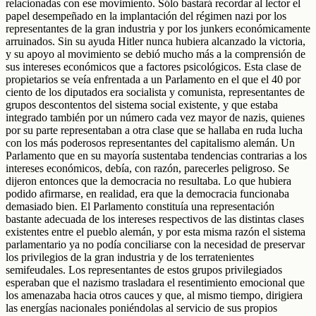
relacionadas con ese movimiento. Sólo bastará recordar al lector el
papel desempeñado en la implantación del régimen nazi por los
representantes de la gran industria y por los junkers económicamente
arruinados. Sin su ayuda Hitler nunca hubiera alcanzado la victoria,
y su apoyo al movimiento se debió mucho más a la comprensión de
sus intereses económicos que a factores psicológicos. Esta clase de
propietarios se veía enfrentada a un Parlamento en el que el 40 por
ciento de los diputados era socialista y comunista, representantes de
grupos descontentos del sistema social existente, y que estaba
integrado también por un número cada vez mayor de nazis, quienes
por su parte representaban a otra clase que se hallaba en ruda lucha
con los más poderosos representantes del capitalismo alemán. Un
Parlamento que en su mayoría sustentaba tendencias contrarias a los
intereses económicos, debía, con razón, parecerles peligroso. Se
dijeron entonces que la democracia no resultaba. Lo que hubiera
podido afirmarse, en realidad, era que la democracia funcionaba
demasiado bien. El Parlamento constituía una representación
bastante adecuada de los intereses respectivos de las distintas clases
existentes entre el pueblo alemán, y por esta misma razón el sistema
parlamentario ya no podía conciliarse con la necesidad de preservar
los privilegios de la gran industria y de los terratenientes
semifeudales. Los representantes de estos grupos privilegiados
esperaban que el nazismo trasladara el resentimiento emocional que
los amenazaba hacia otros cauces y que, al mismo tiempo, dirigiera
las energías nacionales poniéndolas al servicio de sus propios