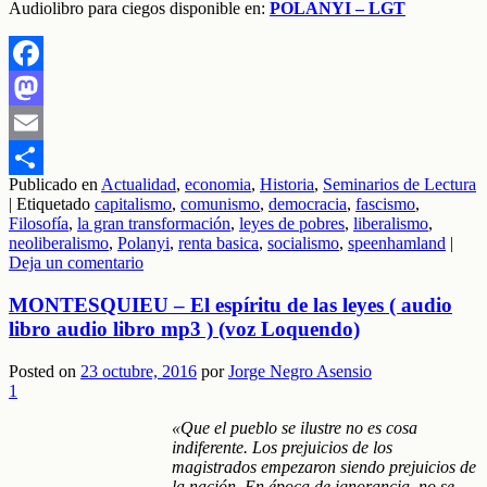
Audiolibro para ciegos disponible en:
POLANYI – LGT
Facebook
Mastodon
Email
Publicado en
Actualidad
,
economia
,
Historia
,
Seminarios de Lectura
Compartir
|
Etiquetado
capitalismo
,
comunismo
,
democracia
,
fascismo
,
Filosofía
,
la gran transformación
,
leyes de pobres
,
liberalismo
,
neoliberalismo
,
Polanyi
,
renta basica
,
socialismo
,
speenhamland
|
Deja un comentario
MONTESQUIEU – El espíritu de las leyes ( audio
libro audio libro mp3 ) (voz Loquendo)
Posted on
23 octubre, 2016
por
Jorge Negro Asensio
1
«Que el pueblo se ilustre no es cosa
indiferente. Los prejuicios de los
magistrados empezaron siendo prejuicios de
la nación. En época de ignorancia, no se