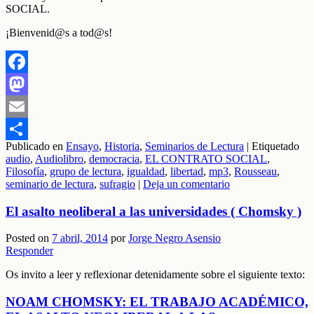
SOCIAL.
¡Bienvenid@s a tod@s!
Facebook
Mastodon
Email
Publicado en
Ensayo
,
Historia
,
Seminarios de Lectura
|
Etiquetado
Compartir
audio
,
Audiolibro
,
democracia
,
EL CONTRATO SOCIAL
,
Filosofía
,
grupo de lectura
,
igualdad
,
libertad
,
mp3
,
Rousseau
,
seminario de lectura
,
sufragio
|
Deja un comentario
El asalto neoliberal a las universidades ( Chomsky )
Posted on
7 abril, 2014
por
Jorge Negro Asensio
Responder
Os invito a leer y reflexionar detenidamente sobre el siguiente texto:
NOAM CHOMSKY: EL TRABAJO ACADÉMICO,