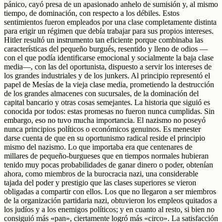
pánico, cayó presa de un apasionado anhelo de sumisión y, al mismo
tiempo, de dominación, con respecto a los débiles. Estos
sentimientos fueron empleados por una clase completamente distinta
para erigir un régimen que debía trabajar para sus propios intereses.
Hitler resultó un instrumento tan eficiente porque combinaba las
características del pequeño burgués, resentido y lleno de odios —
con el que podía identificarse emocional y socialmente la baja clase
media—, con las del oportunista, dispuesto a servir los intereses de
los grandes industriales y de los junkers. Al principio representó el
papel de Mesías de la vieja clase media, prometiendo la destrucción
de los grandes almacenes con sucursales, de la dominación del
capital bancario y otras cosas semejantes. La historia que siguió es
conocida por todos: estas promesas no fueron nunca cumplidas. Sin
embargo, eso no tuvo mucha importancia. El nazismo no poseyó
nunca principios políticos o económicos genuinos. Es menester
darse cuenta de que en su oportunismo radical reside el principio
mismo del nazismo. Lo que importaba era que centenares de
millares de pequeño-burgueses que en tiempos normales hubieran
tenido muy pocas probabilidades de ganar dinero o poder, obtenían
ahora, como miembros de la burocracia nazi, una considerable
tajada del poder y prestigio que las clases superiores se vieron
obligadas a compartir con ellos. Los que no llegaron a ser miembros
de la organización partidaria nazi, obtuvieron los empleos quitados a
los judíos y a los enemigos políticos; y en cuanto al resto, si bien no
consiguió más «pan», ciertamente logró más «circo». La satisfacción