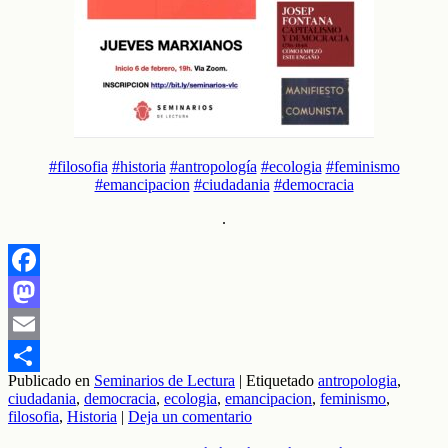
#filosofia
#historia
#antropología
#ecologia
#feminismo
#emancipacion
#ciudadania
#democracia
.
Facebook
Mastodon
Email
Publicado en
Seminarios de Lectura
|
Etiquetado
antropologia
,
Compartir
ciudadania
,
democracia
,
ecologia
,
emancipacion
,
feminismo
,
filosofia
,
Historia
|
Deja un comentario