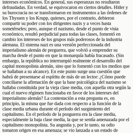
intereses económicos. En general, sus esperanzas no resultaron
defraudadas. En verdad, se equivocaron en ciertos detalles. Hitler y
su burocracia no se transformaron en instrumentos a las órdenes de
los Thyssen y los Krupp, quienes, por el contrario, debieron
compartir su poder con los dirigentes nazis y a veces hasta
sometérseles; pero, aunque el nazismo, desde el punto de vista
económico, resultó perjudicial para todas las clases, fomentó en
cambio los intereses de los grupos más poderosos de la industria
alemana. El sistema nazi es una versión perfeccionada del
imperialismo alemán de preguerra, que volvió a emprender su
marcha desde el punto en que la monarquía había fracasado. (Sin
embargo, la república no interrumpió realmente el desarrollo del
capital monopolista alemán, sino que lo fomentó con los medios que
se hallaban a su alcance). En este punto surge una cuestión que
habrá de presentarse al espíritu de más de un lector: ¿Cómo puede
conciliarse la afirmación de que la base psicológica del nazismo se
hallaba constituida por la vieja clase media, con aquella otra según la
cual el nuevo régimen funcionaba en favor de los intereses del
imperialismo alemán? La contestación a esta pregunta es, en
principio, la misma que fue dada con respecto a la función de la
clase media urbana durante el período del surgimiento del
capitalismo. En el período de la posguerra era la clase media,
especialmente la baja clase media, la que se sentía amenazada por el
capitalismo monopolista. Su angustia y, por lo tanto, su odio
tomaron origen en esa amenaza; se vio lanzada a un estado de