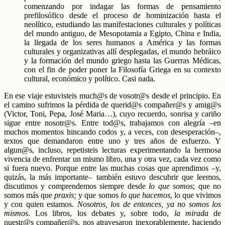
comenzando por indagar las formas de pensamiento
prefilosófico desde el proceso de hominización hasta el
neolítico, estudiando las manifestaciones culturales y políticas
del mundo antiguo, de Mesopotamia a Egipto, China e India,
la llegada de los seres humanos a América y las formas
culturales y organizativas allí desplegadas, el mundo hebráico
y la formación del mundo griego hasta las Guerras Médicas,
con el fin de poder poner la Filosofía Griega en su contexto
cultural, económico y político. Casi nada.
En ese viaje estuvisteis much@s de vosotr@s desde el principio. En
el camino sufrimos la pérdida de querid@s compañer@s y amig@s
(Victor, Toni, Pepa, José Maria…), cuyo recuerdo, sonrisa y cariño
sigue entre nosotr@s. Entre tod@s, trabajamos con alegría –en
muchos momentos hincando codos y, a veces, con desesperación–,
textos que demandaron entre uno y tres años de esfuerzo. Y
algun@s, incluso, repetisteis lecturas experimentando la hermosa
vivencia de enfrentar un mismo libro, una y otra vez, cada vez como
si fuera nuevo. Porque entre las muchas cosas que aprendimos –y,
quizás, la más importante– también estuvo descubrir que leemos,
discutimos y comprendemos siempre desde
lo que somos
; que no
somos más que
praxis;
y que somos
lo que hacemos
, lo que vivimos
y con quien estamos.
Nosotros, los de entonces,
ya no somos los
mismos
. Los libros, los debates y, sobre todo,
la mirada
de
nuestr@s compañer@s, nos atravesaron inexorablemente, haciendo