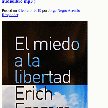
audiolibro mp3 )
Posted on
3 febrero, 2019
por
Jorge Negro Asensio
Responder