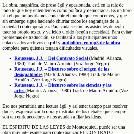
La obra, magnífica, de prosa ágil y apasionada, está en la raíz de
todo lo que hoy entendemos como política y democracia. Es un libro
sin el que no podríamos concebir el mundo que conocemos, y que
sin embargo sigue haciendo chirriar todos los engranajes de la
sociedad contemporánea. Para cada sesión los asistentes deberán
traer su propio texto, y ya leído u oído (según necesidad). Para evitar
problemas de traducción, se facilitará a los participantes unos
enlaces a los archivos en
pdf y
audiolibro en mp3 de la obra
completa para quienes tengan dificultades visuales.
Rousseau, J.J. – Del Contrato Social
(Madrid: Alianza,
1980) Trad. de Mauro Armiño. (Voz Jorge Negro)
Rousseau, J.J. – Discurso sobre el origen de las
desigualdades
(Madrid: Alianza, 1980) Trad. de Mauro
Armiño. (Voz Jorge Negro)
Rousseau, J.J. – Discurso sobre las ciencias y las
artes
(Madrid: Alianza, 1980) Trad. de Mauro Armiño. (Voz
Jorge Negro)
Eso nos permitiría una lectura ágil, y así tener tiempo para resolver
dudas, esquematizar la obra y disfrutar de los debates que siempre
son tan enriquecedores y nos ayudan a fijar las ideas.
EL ESPIRITU DE LAS LEYES de Montesquieu, puede ser una
obra muy interesante para contextualizar EL CONTRATO