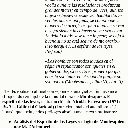
vacila aunque las resoluciones produzcan
grandes males; en tiempo de luces, aun los
mayores bienes se resuelven temblando. Se
ven los abusos antiguos, se comprende la
manera de corregirlos; pero también se ven
o se presienten los abusos de la corrección.
Se deja lo malo si se teme lo peor; se deja lo
bueno si no se está seguro de mejorarlo.»
(Montesquieu, El espíritu de las leyes.
Prefacio)
«Los hombres son todos iguales en el
régimen republicano; son iguales en el
gobierno despótico. En el primero porque
ellos lo son todo; en el segundo porque no
son nada»
(Montesquiéu, Libro VI, cap. II)
El enlace situado al final corresponde a una grabación mecánica
(Loquendo) en mp3 de la inmortal obra de
Montesquiéu, El
espíritu de las leyes,
en traducción de
Nicolás Estévanez (1971:
Bs.As., Editorial Claridad)
(Duración total del audiolibro 21,2
horas), que incluye dos prólogos absolutamente extraordinarios:
Análisis del Espíritu de las Leyes y elogio de Montesquieu,
por M. D’alembert