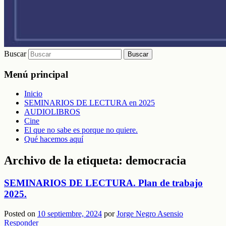
Buscar
Menú principal
Inicio
SEMINARIOS DE LECTURA en 2025
AUDIOLIBROS
Cine
El que no sabe es porque no quiere.
Qué hacemos aquí
Archivo de la etiqueta:
democracia
SEMINARIOS DE LECTURA. Plan de trabajo
2025.
Posted on
10 septiembre, 2024
por
Jorge Negro Asensio
Responder