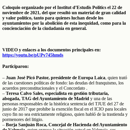
Coloquio organizado por el
Institut d’Estudis Politics
el 22 de
noviembre de 2021, del que resultó un material de gran calidad
y valor político, tanto para quienes luchan desde los
ayuntamientos por la abolición de esta inequidad, como para la
concienciación de la ciudadanía en general.
VIDEO y enlaces a los documentos principales en:
https://youtu.be/pUPv745hmds
Participaron:
–
Juan José Picó Pastor, presidente de Europa Laica
, quien trató
de las cuestiones políticas de fondo: las deudas del franquismo, los
acuerdos preconstitucionales y el Concordato .
–
Teresa Calvo Sales, especialista en gestión tributaria,
abogada, TAG del Ayuntamiento de Madrid
y una de las
personas responsables de la histórica sentencia del TJUE del 27 de
junio de 2017 que prohibe la exención fiscal en el ICIO para locales
cuyo fin no sea estrictamente religioso, quien habló de la trastienda y
pormenores del litigio.
–
Borja Sanjuán Roca, Concejal de Hacienda del Ayuntamiento
de Valencia,
quien expuso la situación actual en Valencia, sus