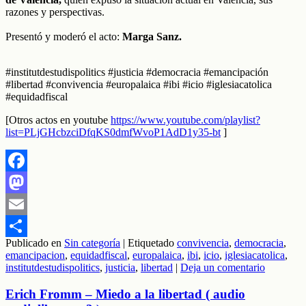
razones y perspectivas.
Presentó y moderó el acto:
Marga Sanz.
#institutdestudispolitics #justicia #democracia #emancipación
#libertad #convivencia #europalaica #ibi #icio #iglesiacatolica
#equidadfiscal
[Otros actos en youtube
https://www.youtube.com/playlist?
list=PLjGHcbzciDfqKS0dmfWvoP1AdD1y35-bt
]
Facebook
Mastodon
Email
Publicado en
Sin categoría
|
Etiquetado
convivencia
,
democracia
,
Compartir
emancipacion
,
equidadfiscal
,
europalaica
,
ibi
,
icio
,
iglesiacatolica
,
institutdestudispolitics
,
justicia
,
libertad
|
Deja un comentario
Erich Fromm – Miedo a la libertad ( audio