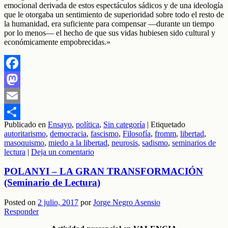
emocional derivada de estos espectáculos sádicos y de una ideología
que le otorgaba un sentimiento de superioridad sobre todo el resto de
la humanidad, era suficiente para compensar —durante un tiempo
por lo menos— el hecho de que sus vidas hubiesen sido cultural y
económicamente empobrecidas.»
Facebook
Mastodon
Email
Publicado en
Ensayo
,
política
,
Sin categoría
|
Etiquetado
Compartir
autoritarismo
,
democracia
,
fascismo
,
Filosofía
,
fromm
,
libertad
,
masoquismo
,
miedo a la libertad
,
neurosis
,
sadismo
,
seminarios de
lectura
|
Deja un comentario
POLANYI – LA GRAN TRANSFORMACIÓN
(Seminario de Lectura)
Posted on
2 julio, 2017
por
Jorge Negro Asensio
Responder