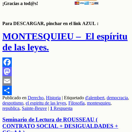
¡Gracias a tod@s!
Para DESCARGAR, pinchar en el link AZUL :
MONTESQUIEU – El espíritu
de las leyes.
Facebook
Mastodon
Email
Publicado en
Derecho
,
Historia
|
Etiquetado
d'alembert
,
democracia
,
Compartir
despotismo
,
el espiritu de las leyes
,
Filosofía
,
montesquieu
,
republica
,
Sainte-Beuve
|
1
Respuesta
Seminario de Lectura de ROUSSEAU (
CONTRATO SOCIAL + DESIGUALDADES +