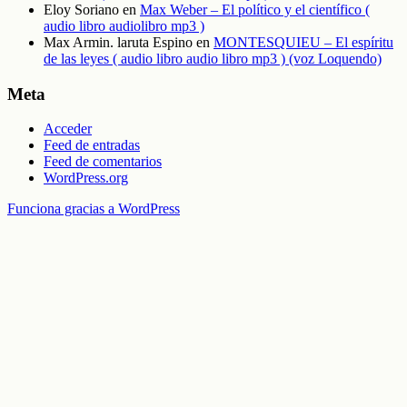
Eloy Soriano
en
Max Weber – El político y el científico (
audio libro audiolibro mp3 )
Max Armin. laruta Espino
en
MONTESQUIEU – El espíritu
de las leyes ( audio libro audio libro mp3 ) (voz Loquendo)
Meta
Acceder
Feed de entradas
Feed de comentarios
WordPress.org
Funciona gracias a WordPress