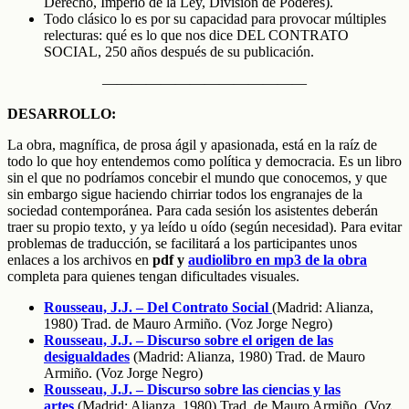
Derecho, Imperio de la Ley, División de Poderes).
Todo clásico lo es por su capacidad para provocar múltiples
relecturas: qué es lo que nos dice DEL CONTRATO
SOCIAL, 250 años después de su publicación.
——————————————
DESARROLLO:
La obra, magnífica, de prosa ágil y apasionada, está en la raíz de
todo lo que hoy entendemos como política y democracia. Es un libro
sin el que no podríamos concebir el mundo que conocemos, y que
sin embargo sigue haciendo chirriar todos los engranajes de la
sociedad contemporánea. Para cada sesión los asistentes deberán
traer su propio texto, y ya leído u oído (según necesidad). Para evitar
problemas de traducción, se facilitará a los participantes unos
enlaces a los archivos en
pdf y
audiolibro en mp3 de la obra
completa para quienes tengan dificultades visuales.
Rousseau, J.J. – Del Contrato Social
(Madrid: Alianza,
1980) Trad. de Mauro Armiño. (Voz Jorge Negro)
Rousseau, J.J. – Discurso sobre el origen de las
desigualdades
(Madrid: Alianza, 1980) Trad. de Mauro
Armiño. (Voz Jorge Negro)
Rousseau, J.J. – Discurso sobre las ciencias y las
artes
(Madrid: Alianza, 1980) Trad. de Mauro Armiño. (Voz