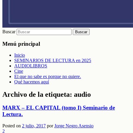
Buscar
Menú principal
Inicio
SEMINARIOS DE LECTURA en 2025
AUDIOLIBROS
Cine
El que no sabe es porque no quiere.
Qué hacemos aquí
Archivo de la etiqueta:
audio
MARX – EL CAPITAL (tomo I) Seminario de
Lectura.
Posted on
2 julio, 2017
por
Jorge Negro Asensio
2