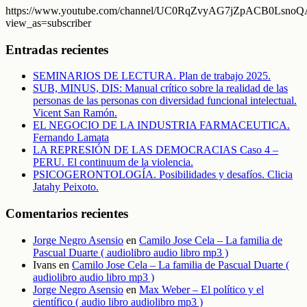
https://www.youtube.com/channel/UC0RqZvyAG7jZpACB0LsnoQA
view_as=subscriber
Entradas recientes
SEMINARIOS DE LECTURA. Plan de trabajo 2025.
SUB, MINUS, DIS: Manual crítico sobre la realidad de las
personas de las personas con diversidad funcional intelectual.
Vicent San Ramón.
EL NEGOCIO DE LA INDUSTRIA FARMACEUTICA.
Fernando Lamata
LA REPRESIÓN DE LAS DEMOCRACIAS Caso 4 –
PERU. El continuum de la violencia.
PSICOGERONTOLOGÍA. Posibilidades y desafíos. Clicia
Jatahy Peixoto.
Comentarios recientes
Jorge Negro Asensio
en
Camilo Jose Cela – La familia de
Pascual Duarte ( audiolibro audio libro mp3 )
Ivans
en
Camilo Jose Cela – La familia de Pascual Duarte (
audiolibro audio libro mp3 )
Jorge Negro Asensio
en
Max Weber – El político y el
científico ( audio libro audiolibro mp3 )