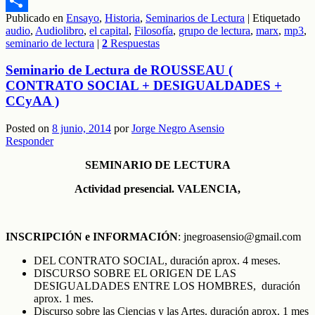
Email
Publicado en
Ensayo
,
Historia
,
Seminarios de Lectura
|
Etiquetado
Compartir
audio
,
Audiolibro
,
el capital
,
Filosofía
,
grupo de lectura
,
marx
,
mp3
,
seminario de lectura
|
2
Respuestas
Seminario de Lectura de ROUSSEAU (
CONTRATO SOCIAL + DESIGUALDADES +
CCyAA )
Posted on
8 junio, 2014
por
Jorge Negro Asensio
Responder
SEMINARIO DE LECTURA
Actividad presencial. VALENCIA,
INSCRIPCIÓN e
INFORMACIÓN
: jnegroasensio@gmail.com
DEL CONTRATO SOCIAL, duración aprox. 4 meses.
DISCURSO SOBRE EL ORIGEN DE LAS
DESIGUALDADES ENTRE LOS HOMBRES, duración
aprox. 1 mes.
Discurso sobre las Ciencias y las Artes. duración aprox. 1 mes