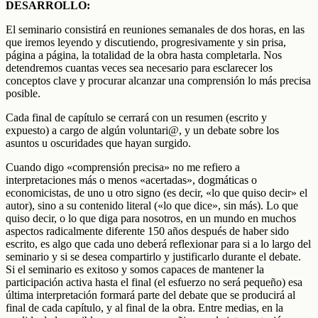
DESARROLLO:
El seminario consistirá en reuniones semanales de dos horas, en las
que iremos leyendo y discutiendo, progresivamente y sin prisa,
página a página, la totalidad de la obra hasta completarla. Nos
detendremos cuantas veces sea necesario para esclarecer los
conceptos clave y procurar alcanzar una comprensión lo más precisa
posible.
Cada final de capítulo se cerrará con un resumen (escrito y
expuesto) a cargo de algún voluntari@, y un debate sobre los
asuntos u oscuridades que hayan surgido.
Cuando digo «comprensión precisa» no me refiero a
interpretaciones más o menos «acertadas», dogmáticas o
economicistas, de uno u otro signo (es decir, «lo que quiso decir» el
autor), sino a su contenido literal («lo que dice», sin más). Lo que
quiso decir, o lo que diga para nosotros, en un mundo en muchos
aspectos radicalmente diferente 150 años después de haber sido
escrito, es algo que cada uno deberá reflexionar para si a lo largo del
seminario y si se desea compartirlo y justificarlo durante el debate.
Si el seminario es exitoso y somos capaces de mantener la
participación activa hasta el final (el esfuerzo no será pequeño) esa
última interpretación formará parte del debate que se producirá al
final de cada capítulo, y al final de la obra. Entre medias, en la