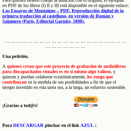
Para quienes deseen cotejar la audición con el original, el ejemplar
en PDF de los libros (I) II y III está disponible en el siguiente enlace:
Los Ensayos de Montaigne – PDF. Reproducción digital de la
primera traducción al castellano, en versión de Román y
Salamero (París, Editorial Garnier, 1898).
… … … … … … … … … … … … … … … … … … … … …
… … … … … … …
Una petición.
A
quienes crean que este proyecto de grabación de audiolibros
para discapacitados visuales es en si mismo algo valioso
, y
quieran y puedan colaborar económicamente,
les ruego que
contribuyan
en la medida de sus posibilidades a fin de que el
tiempo invertido en esta tarea sea, a la larga, un esfuerzo sostenible.
¡Gracias a tod@s!
Para
DESCARGAR
pinchar en el link
AZUL
: