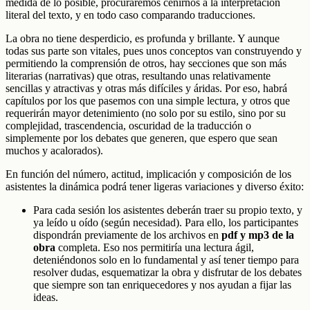
medida de lo posible, procuraremos ceñirnos a la interpretación
literal del texto, y en todo caso comparando traducciones.
La obra no tiene desperdicio, es profunda y brillante. Y aunque
todas sus parte son vitales, pues unos conceptos van construyendo y
permitiendo la comprensión de otros, hay secciones que son más
literarias (narrativas) que otras, resultando unas relativamente
sencillas y atractivas y otras más difíciles y áridas. Por eso, habrá
capítulos por los que pasemos con una simple lectura, y otros que
requerirán mayor detenimiento (no solo por su estilo, sino por su
complejidad, trascendencia, oscuridad de la traducción o
simplemente por los debates que generen, que espero que sean
muchos y acalorados).
En función del número, actitud, implicación y composición de los
asistentes la dinámica podrá tener ligeras variaciones y diverso éxito:
Para cada sesión los asistentes deberán traer su propio texto, y
ya leído u oído (según necesidad). Para ello, los participantes
dispondrán previamente de los archivos en
pdf y mp3 de la
obra
completa. Eso nos permitiría una lectura ágil,
deteniéndonos solo en lo fundamental y así tener tiempo para
resolver dudas, esquematizar la obra y disfrutar de los debates
que siempre son tan enriquecedores y nos ayudan a fijar las
ideas.