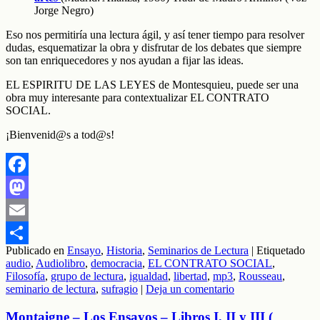
Jorge Negro)
Eso nos permitiría una lectura ágil, y así tener tiempo para resolver
dudas, esquematizar la obra y disfrutar de los debates que siempre
son tan enriquecedores y nos ayudan a fijar las ideas.
EL ESPIRITU DE LAS LEYES de Montesquieu, puede ser una
obra muy interesante para contextualizar EL CONTRATO
SOCIAL.
¡Bienvenid@s a tod@s!
Facebook
Mastodon
Email
Publicado en
Ensayo
,
Historia
,
Seminarios de Lectura
|
Etiquetado
Compartir
audio
,
Audiolibro
,
democracia
,
EL CONTRATO SOCIAL
,
Filosofía
,
grupo de lectura
,
igualdad
,
libertad
,
mp3
,
Rousseau
,
seminario de lectura
,
sufragio
|
Deja un comentario
Montaigne – Los Ensayos – Libros I, II y III (