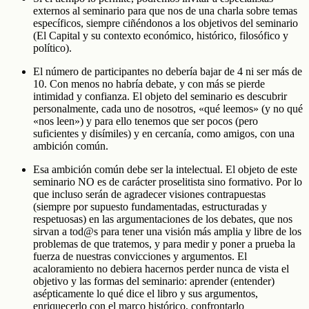
externos al seminario para que nos de una charla sobre temas
específicos, siempre ciñéndonos a los objetivos del seminario
(El Capital y su contexto económico, histórico, filosófico y
político).
El número de participantes no debería bajar de 4 ni ser más de
10. Con menos no habría debate, y con más se pierde
intimidad y confianza. El objeto del seminario es descubrir
personalmente, cada uno de nosotros, «qué leemos» (y no qué
«nos leen») y para ello tenemos que ser pocos (pero
suficientes y disímiles) y en cercanía, como amigos, con una
ambición común.
Esa ambición común debe ser la intelectual. El objeto de este
seminario NO es de carácter proselitista sino formativo. Por lo
que incluso serán de agradecer visiones contrapuestas
(siempre por supuesto fundamentadas, estructuradas y
respetuosas) en las argumentaciones de los debates, que nos
sirvan a tod@s para tener una visión más amplia y libre de los
problemas de que tratemos, y para medir y poner a prueba la
fuerza de nuestras convicciones y argumentos. El
acaloramiento no debiera hacernos perder nunca de vista el
objetivo y las formas del seminario: aprender (entender)
asépticamente lo qué dice el libro y sus argumentos,
enriquecerlo con el marco histórico, confrontarlo