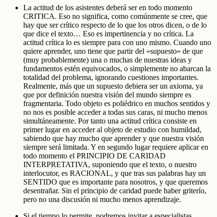
La actitud de los asistentes deberá ser en todo momento
CRITICA. Eso no significa, como comúnmente se cree, que
hay que ser crítico respecto de lo que los otros dicen, o de lo
que dice el texto… Eso es impertinencia y no crítica. La
actitud crítica lo es siempre para con uno mismo. Cuando uno
quiere aprender, uno tiene que partir del «supuesto» de que
(muy probablemente) una o muchas de nuestras ideas y
fundamentos estén equivocados, o simplemente no abarcan la
totalidad del problema, ignorando cuestiones importantes.
Realmente, más que un supuesto debiera ser un axioma, ya
que por definición nuestra visión del mundo siempre es
fragmentaria. Todo objeto es poliédrico en muchos sentidos y
no nos es posible acceder a todas sus caras, ni mucho menos
simultáneamente. Por tanto una actitud crítica consiste en
primer lugar en acceder al objeto de estudio con humildad,
sabiendo que hay mucho que aprender y que nuestra visión
siempre será limitada. Y en segundo lugar requiere aplicar en
todo momento el PRINCIPIO DE CARIDAD
INTERPRETATIVA, suponiendo que el texto, o nuestro
interlocutor, es RACIONAL, y que tras sus palabras hay un
SENTIDO que es importante para nosotros, y que queremos
desentrañar. Sin el principio de caridad puede haber griterío,
pero no una discusión ni mucho menos aprendizaje.
Si el tiempo lo permite, podremos invitar a especialistas