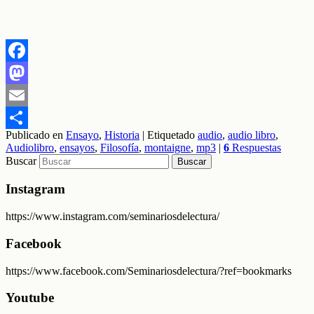
Facebook
Mastodon
Email
Publicado en
Ensayo
,
Historia
|
Etiquetado
audio
,
audio libro
,
Compartir
Audiolibro
,
ensayos
,
Filosofía
,
montaigne
,
mp3
|
6
Respuestas
Buscar
Instagram
https://www.instagram.com/seminariosdelectura/
Facebook
https://www.facebook.com/Seminariosdelectura/?ref=bookmarks
Youtube